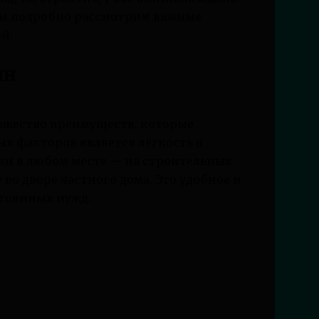
 мы подробно рассмотрим важные
й.
ин
ожество преимуществ, которые
х факторов является лёгкость в
ки в любом месте — на строительных
 во дворе частного дома. Это удобное и
тоянных нужд.