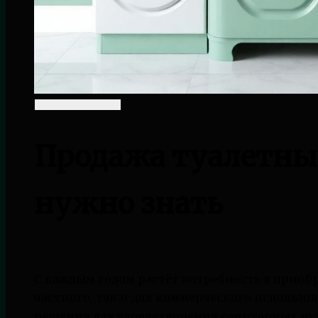
Продажа туалетных
нужно знать
С каждым годом растёт потребность в приобр
частного, так и для коммерческого использо
решения для удовлетворения санитарных нужд