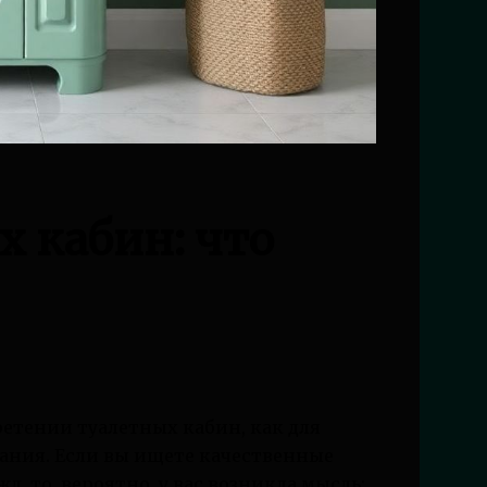
 кабин: что
етении туалетных кабин, как для
вания. Если вы ищете качественные
, то, вероятно, у вас возникла мысль: