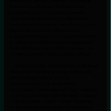
множество других функций. Например,
умные часы стали настоящим хитом
последних лет. С их помощью можно
отслеживать физическую активность,
получать уведомления с телефона и даже
управлять музыкой. Однако такие
устройства имеют и свои недостатки. Они
требуют регулярной подзарядки и могут
быть уязвимы перед водой и песком — не
лучшие спутники для пляжного отдыха.
С другой стороны, классические кварцевые
часы остаются популярными благодаря
своей надежности и простоте
использования. Они не требуют
постоянного внимания и отлично подходят
для повседневного использования. Однако,
если вы хотите быть в тренде, возможно,
стоит обратить внимание на гибридные