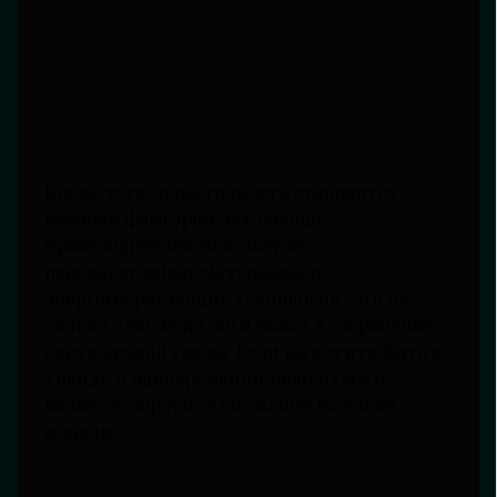
Кроме того, экологичность становится
важным фактором. Все больше
производителей используют
переработанные материалы и
энергосберегающие технологии. Это не
только дань моде, но и вклад в сохранение
окружающей среды. Если вы хотите быть в
тренде и одновременно заботиться о
планете, обратите внимание на такие
модели.