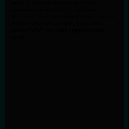
модели, которые совмещают в себе
классический дизайн и современные
функции. Это отличный выбор для тех, кто
хочет оставаться на связи, но не готов
отказаться от эстетики традиционных
часов.