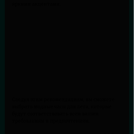
яркими акцентами.
Следуя этим рекомендациям, вы сможете
выбрать модные часы для лета, которые
будут соответствовать всем вашим
требованиям и предпочтениям.