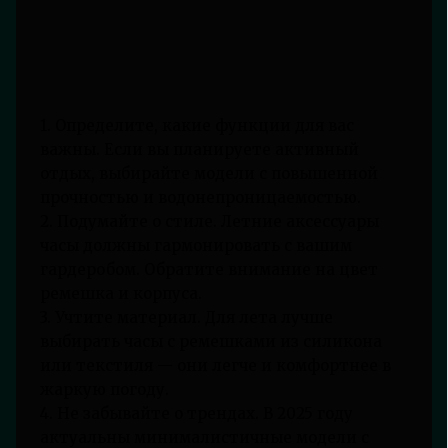
1. Определите, какие функции для вас
важны. Если вы планируете активный
отдых, выбирайте модели с повышенной
прочностью и водонепроницаемостью.
2. Подумайте о стиле. Летние аксессуары
часы должны гармонировать с вашим
гардеробом. Обратите внимание на цвет
ремешка и корпуса.
3. Учтите материал. Для лета лучше
выбирать часы с ремешками из силикона
или текстиля — они легче и комфортнее в
жаркую погоду.
4. Не забывайте о трендах. В 2025 году
актуальны минималистичные модели с