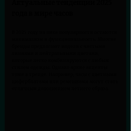
Актуальные тенденции 2025
года в мире часов
В 2025 году на пике популярности остаются
минимализм и функциональность. Многие
бренды предлагают модели с чистыми
линиями и нейтральными цветами,
которые легко комбинируются с любым
стилем одежды. Однако яркие акценты
тоже в тренде. Например, часы с цветными
циферблатами или ремешками могут стать
отличным дополнением летнего образа.