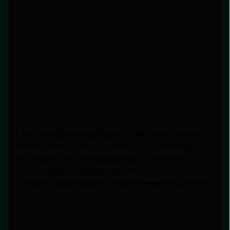
Таким образом, выбирая стильные часы на
лето, учитывайте не только их внешний
вид, но и функциональность, а также
актуальные тенденции. Это поможет вам
создать гармоничный и современный образ.