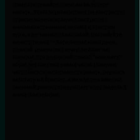
сразу продумайте, с чем вы их будете
носить. Titoni хорошо играет на контрасте:
строгие модели отлично смотрятся с
минималистичными кедами и простым
худи, а не только с классикой. Попробуйте
менять ремни — коричневая кожа днём,
тёмный ремень под вечер, нейлон на
поездки. Это недорогой способ “освежать”
образ без покупки новых часов. Новички
часто боятся экспериментировать, держась
за штатный браслет, а между тем именно
сменный ремень превращает одну модель в
мини-коллекцию.