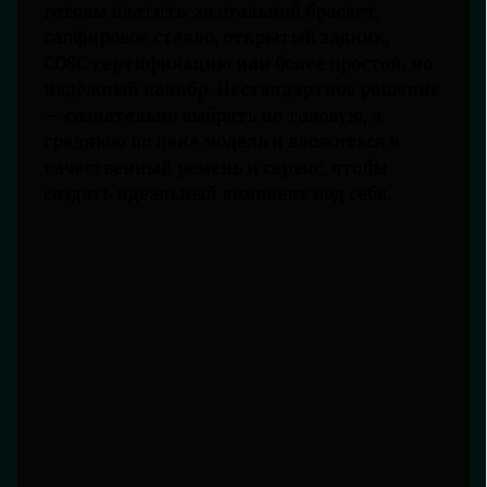
готовы платить: за стальной браслет,
сапфировое стекло, открытый задник,
COSC-сертификацию или более простой, но
надёжный калибр. Нестандартное решение
— сознательно выбрать не топовую, а
среднюю по цене модель и вложиться в
качественный ремень и сервис, чтобы
создать идеальный комплект под себя.