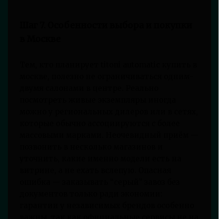
Шаг 7. Особенности выбора и покупки
в Москве
Тем, кто планирует titoni automatic купить в
москве, полезно не ограничиваться одним-
двумя салонами в центре. Реально
посмотреть живые экземпляры иногда
можно у региональных дилеров или в сетях,
которые обычно ассоциируются с более
массовыми марками. Неочевидный приём —
позвонить в несколько магазинов и
уточнить, какие именно модели есть на
витрине, а не ехать вслепую. Опасная
ошибка — заказывать “серый” завоз без
документов только ради экономии:
гарантии у независимых брендов особенно
важны, так как официальные сервисы не на