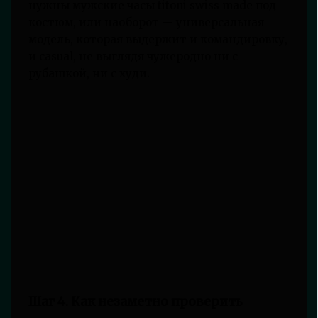
нужны мужские часы titoni swiss made под
костюм, или наоборот — универсальная
модель, которая выдержит и командировку,
и casual, не выглядя чужеродно ни с
рубашкой, ни с худи.
Шаг 4. Как незаметно проверить