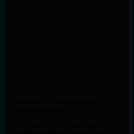
каждом углу.
Шаг 8. Как отличить оригинал от
подделки без лупы
Учитывая, что спрос растёт, подделки
появляются даже на строгую классику.