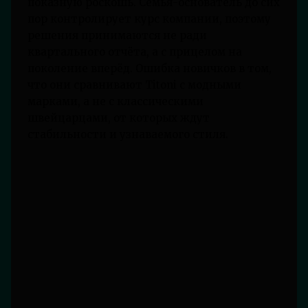
показную роскошь. Семья-основатель до сих
пор контролирует курс компании, поэтому
решения принимаются не ради
квартального отчёта, а с прицелом на
поколение вперёд. Ошибка новичков в том,
что они сравнивают Titoni с модными
марками, а не с классическими
швейцарцами, от которых ждут
стабильности и узнаваемого стиля.