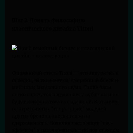
Шаг 2. Понять философию
классического дизайна Titoni
Фирменный стиль Titoni — это аккуратные
стрелки, чёткие метки, умеренный блеск и
минимум визуального шума. Такие часы
легко спрячутся под манжету рубашки и не
будут конфликтовать с одеждой. В отличие
от агрессивных “спорт-люкс” моделей
других брендов, здесь ставка на
сдержанность. Новички часто ждут “вау-
эффекта” и разочаровываются: под стеклом