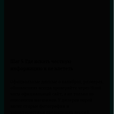
Шаг 5. Где искать честную
информацию и не влететь
Официальные данные о калибрах, размерах,
обновлениях всегда проверяйте через titoni
часы официальный сайт, а не только по
описаниям магазинов. У дилеров порой
висят старые фотографии и
характеристики предыдущих версий.