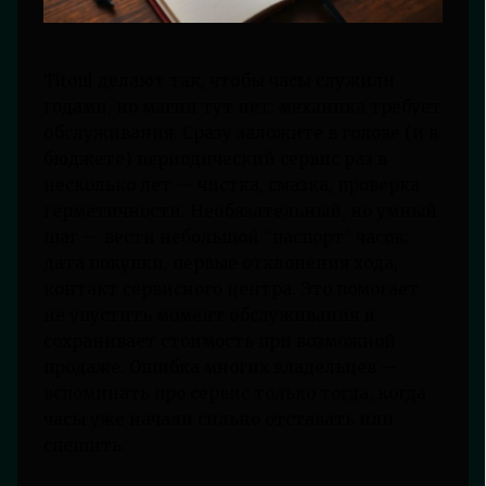
Titoni делают так, чтобы часы служили
годами, но магии тут нет: механика требует
обслуживания. Сразу заложите в голове (и в
бюджете) периодический сервис раз в
несколько лет — чистка, смазка, проверка
герметичности. Необязательный, но умный
шаг — вести небольшой “паспорт” часов:
дата покупки, первые отклонения хода,
контакт сервисного центра. Это помогает
не упустить момент обслуживания и
сохранивает стоимость при возможной
продаже. Ошибка многих владельцев —
вспоминать про сервис только тогда, когда
часы уже начали сильно отставать или
спешить.