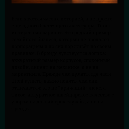
Если хочется часов с историей, а не просто
ещё одного блестящего аксессуара, Titoni —
интересный вариант. Это редкий пример
семейного бизнеса, который не продался
корпорациям и до сих пор живёт по своим
правилам. В бренде чувствуется логика:
аккуратный размер корпусов, спокойный
дизайн, акцент на механике, а не на
маркетинге. Прежде чем думать, где часы
titoni купить, важно понять, чем они
отличаются: это не “кричащий” люкс, а
тихое, аккуратное швейцарское качество с
упором на долгий срок службы, а не на
тренды.