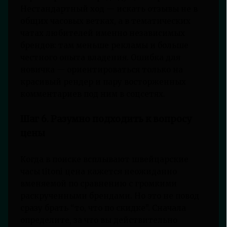
Нестандартный ход — искать отзывы не в
общих часовых ветках, а в тематических
чатах любителей именно независимых
брендов: там меньше рекламы и больше
честного опыта владения. Ошибка для
новичка — ориентироваться только на
красивый рендер и пару восторженных
комментариев под ним в соцсетях.
Шаг 6. Разумно подходить к вопросу
цены
Когда в поиске всплывают швейцарские
часы titoni цена кажется неожиданно
вменяемой по сравнению с громкими
раскрученными брендами. Но это не повод
сразу брать “то, что по скидке”. Сначала
определите, за что вы действительно