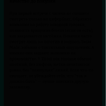
качество до покупки
При первой встрече с часами не спешите
смотреть только на циферблат. Обратите
внимание на работу заводной головки,
плавность вращения безеля (если он есть),
как закрывается застёжка. Новички часто
смотрят лишь на логотип и надпись Swiss
Made, забывая о тактильных ощущениях. А
именно они выдают экономию на
производстве. У Titoni ход головки обычно
плотный, без люфтов, метки печатаются
ровно, без “пляшущих” линий. Если что-то
смущает, не убеждайте себя, что “так и
должно быть” — лучше поискать другую
экземпляр.