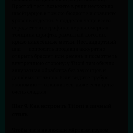
Простой тест: возьмите в руки несколько
швейцарцев в том же бюджете и сравните
уровень отделки. У подделок чаще всего
страдает типографика: неравномерная
толщина шрифта, размытый логотип,
криво нанесённые метки. Нестандартный
шаг — попросить продавца аккуратно
открыть браслет или ремень и посмотреть
внутреннюю сторону: у Titoni там обычно
аккуратная обработка без заусенцев и
дешёвых штампов. Если видите грубую
экономию — откажитесь, даже если цена
очень сладкая.
Шаг 9. Как встроить Titoni в личный
стиль
Чтобы часы не лежали мёртвым грузом,