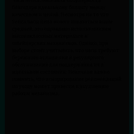
Часы Serica завоевали популярность
благодаря идеальному балансу между
качеством и ценой. Несмотря на то что
Serica часы цена может показаться выше
средней, это оправдано использованием
высококлассных материалов и
швейцарских механизмов. Однако, при
выборе стоит учитывать, что часы требуют
бережного отношения и регулярного
обслуживания для поддержания их в
идеальном состоянии. Новичкам важно
помнить, что игнорирование рекомендаций
по уходу может привести к ухудшению
работы механизма.