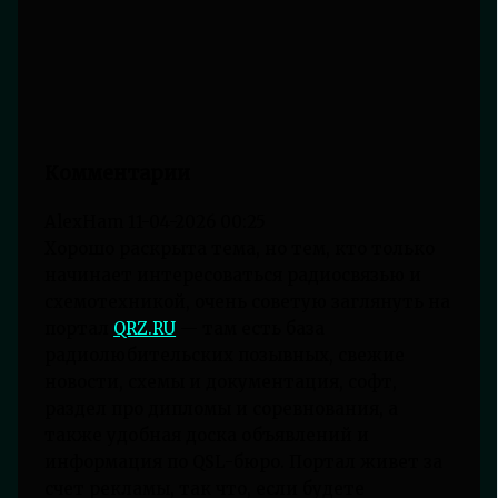
Комментарии
AlexHam
11-04-2026 00:25
Хорошо раскрыта тема, но тем, кто только
начинает интересоваться радиосвязью и
схемотехникой, очень советую заглянуть на
портал
QRZ.RU
— там есть база
радиолюбительских позывных, свежие
новости, схемы и документация, софт,
раздел про дипломы и соревнования, а
также удобная доска объявлений и
информация по QSL-бюро. Портал живет за
счет рекламы, так что, если будете