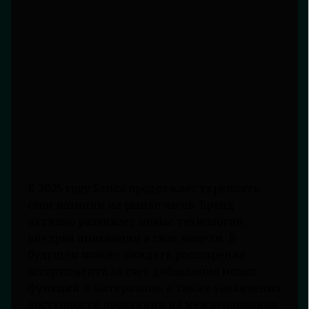
К 2025 году Serica продолжает укреплять
свои позиции на рынке часов. Бренд
активно развивает новые технологии,
внедряя инновации в свои модели. В
будущем можно ожидать расширение
ассортимента за счет добавления новых
функций и материалов, а также увеличения
доступности продукции на международном