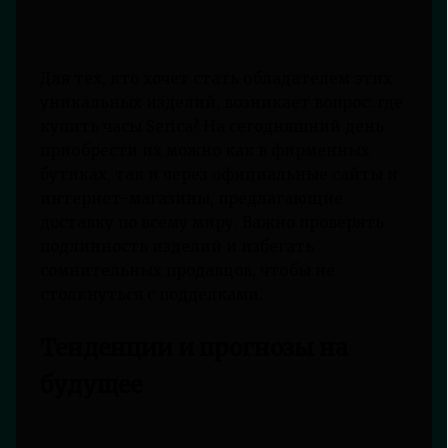
Для тех, кто хочет стать обладателем этих
уникальных изделий, возникает вопрос: где
купить часы Serica? На сегодняшний день
приобрести их можно как в фирменных
бутиках, так и через официальные сайты и
интернет-магазины, предлагающие
доставку по всему миру. Важно проверять
подлинность изделий и избегать
сомнительных продавцов, чтобы не
столкнуться с подделками.
Тенденции и прогнозы на
будущее