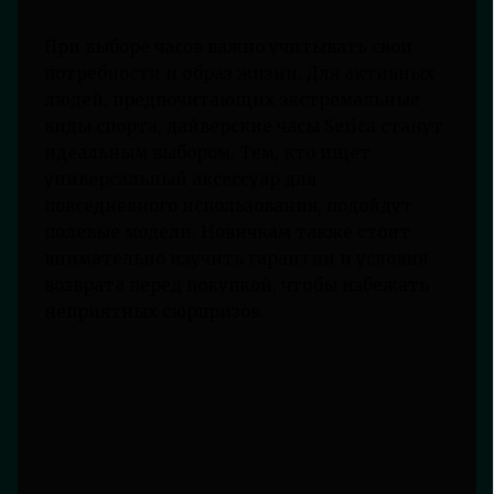
При выборе часов важно учитывать свои
потребности и образ жизни. Для активных
людей, предпочитающих экстремальные
виды спорта, дайверские часы Serica станут
идеальным выбором. Тем, кто ищет
универсальный аксессуар для
повседневного использования, подойдут
полевые модели. Новичкам также стоит
внимательно изучить гарантии и условия
возврата перед покупкой, чтобы избежать
неприятных сюрпризов.