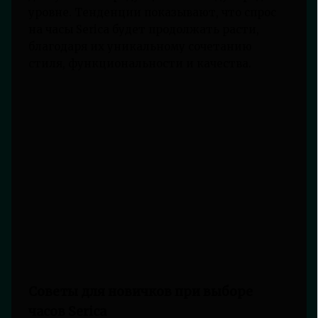
уровне. Тенденции показывают, что спрос
на часы Serica будет продолжать расти,
благодаря их уникальному сочетанию
стиля, функциональности и качества.
Советы для новичков при выборе
часов Serica