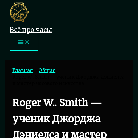
Перейти
к
содержимому
Всё про часы
Главная
Общая
Roger W.. Smith — ученик Джорджа Дэниелса
и мастер часового искусства
Roger W.. Smith —
ученик Джорджа
Дэниелса и мастер