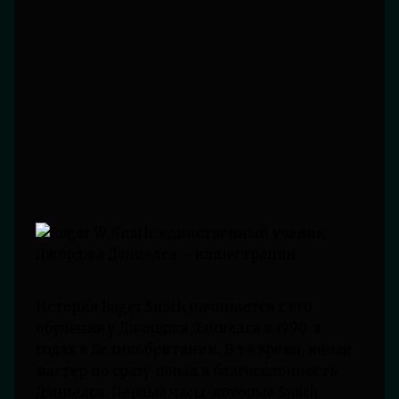
История Roger Smith начинается с его
обучения у Джорджа Дэниелса в 1990-х
годах в Великобритании. В то время, юный
мастер не сразу попал в благосклонность
Дэниелса. Первые часы, которые Smith