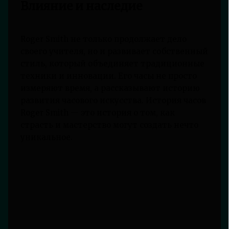
Влияние и наследие
Roger Smith не только продолжает дело
своего учителя, но и развивает собственный
стиль, который объединяет традиционные
техники и инновации. Его часы не просто
измеряют время, а рассказывают историю
развития часового искусства. История часов
Roger Smith — это история о том, как
страсть и мастерство могут создать нечто
уникальное.