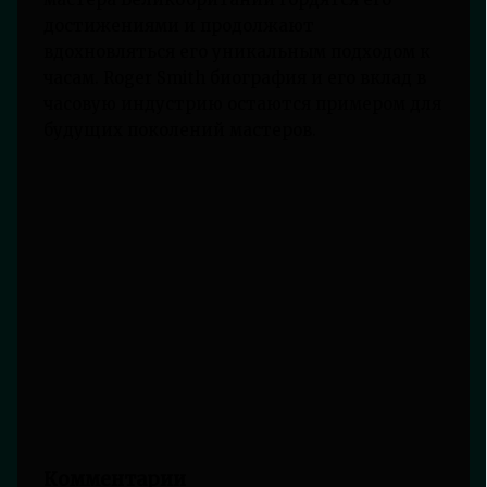
достижениями и продолжают
вдохновляться его уникальным подходом к
часам. Roger Smith биография и его вклад в
часовую индустрию остаются примером для
будущих поколений мастеров.
Комментарии