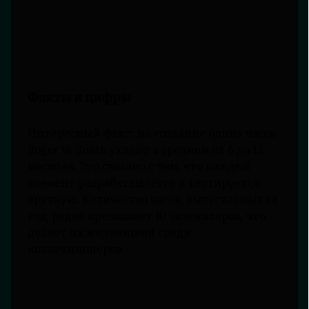
Факты и цифры
Интересный факт: на создание одних часов
Roger W. Smith уходит в среднем от 6 до 12
месяцев. Это связано с тем, что каждый
элемент разрабатывается и тестируется
вручную. Количество часов, выпускаемых за
год, редко превышает 10 экземпляров, что
делает их желанными среди
коллекционеров.