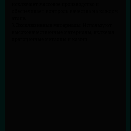
исключает массовое производство и
обеспечивает контроль качества на каждом
этапе.
3.
Эксклюзивные материалы
: Используют
высококачественные материалы, включая
драгоценные металлы и камни.