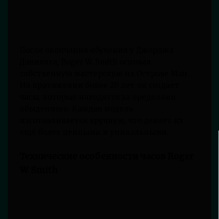
После окончания обучения у Джорджа
Дэниелса, Roger W. Smith основал
собственную мастерскую на Острове Мэн.
На протяжении более 20 лет он создает
часы, которые находятся за пределами
обыденного. Каждая модель
изготавливается вручную, что делает их
ещё более ценными и уникальными.
Технические особенности часов Roger
W. Smith