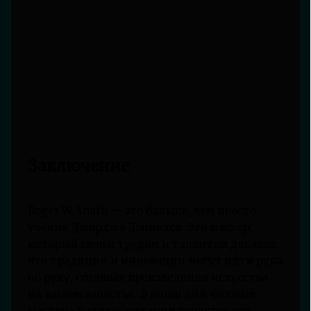
Заключение
Roger W. Smith — это больше, чем просто
ученик Джорджа Дэниелса. Это мастер,
который своим трудом и талантом доказал,
что традиции и инновации могут идти рука
об руку, создавая произведения искусства
на вашем запястье. В наши дни часовые
мастера Великобритании гордятся его