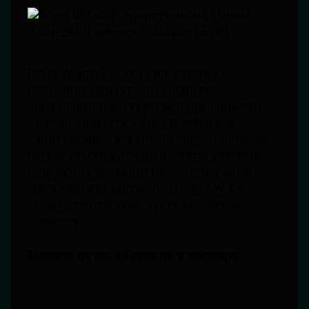
Roger W. Smith — это имя, которое в
последние годы стало синонимом
выдающегося мастерства и преданности
часовой индустрии. Он известен как
единственный ученик Джорджа Дэниелса,
легендарного часового мастера, который
разработал знаменитый коаксиальный
спусковой механизм. Часы Roger W. Smith
стали воплощением изысканности и
точности.
Начало пути: обучение у мастера