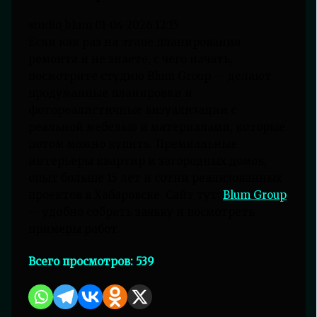
studio_blum
01-04-2026 12:15
Если как раз на этапе планирования
ремонта и не знаете, с чего начать,
посмотрите студию Blum Group — делают
продуманные планировки и
фотореалистичные визуализации с
реальной мебелью и материалами, которые
потом можно купить. Премиальные
интерьеры квартир и загородных домов,
опыт больше 15 лет и сотни реализованных
проектов в Хабаровске. Сайт тут:
Blum Group
— удобно собрать заявку и посмотреть
примеры работ.
Всего просмотров:
539