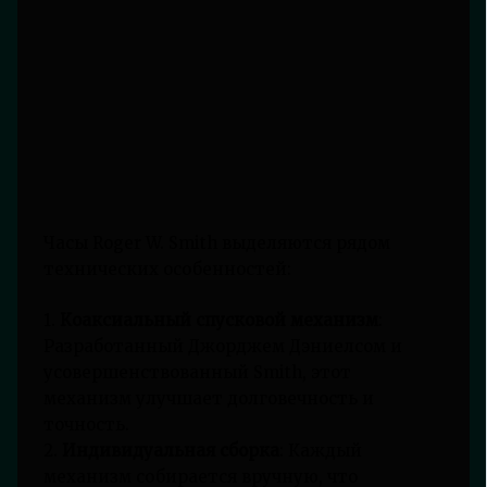
Часы Roger W. Smith выделяются рядом
технических особенностей:
1.
Коаксиальный спусковой механизм
:
Разработанный Джорджем Дэниелсом и
усовершенствованный Smith, этот
механизм улучшает долговечность и
точность.
2.
Индивидуальная сборка
: Каждый
механизм собирается вручную, что