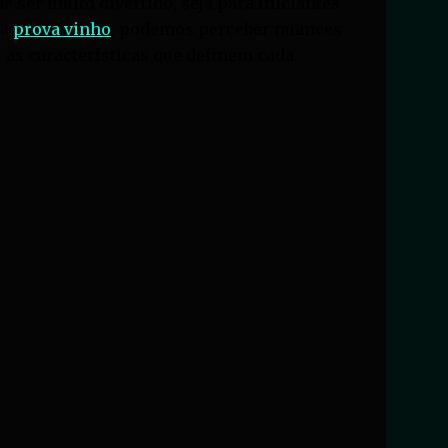
ser muito divertido, seja para iniciantes
ma
prova vinho
, podemos perceber nuances
 as características que definem cada