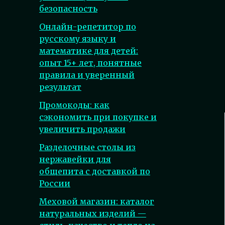
безопасность
Онлайн-репетитор по
русскому языку и
математике для детей:
опыт 15+ лет, понятные
правила и уверенный
результат
Промокоды: как
сэкономить при покупке и
увеличить продажи
Разделочные столы из
нержавейки для
общепита с доставкой по
России
Меховой магазин: каталог
натуральных изделий —