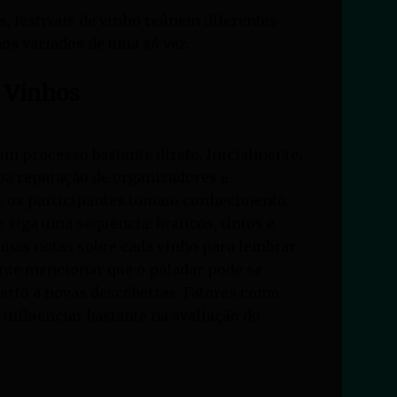
, festivais de vinho reúnem diferentes
os variados de uma só vez.
 Vinhos
um processo bastante direto. Inicialmente,
oa reputação de organizadores e
r, os participantes tomam conhecimento
 siga uma sequência: brancos, tintos e
umas notas sobre cada vinho para lembrar
ante mencionar que o paladar pode se
berto a novas descobertas. Fatores como
influenciar bastante na avaliação do