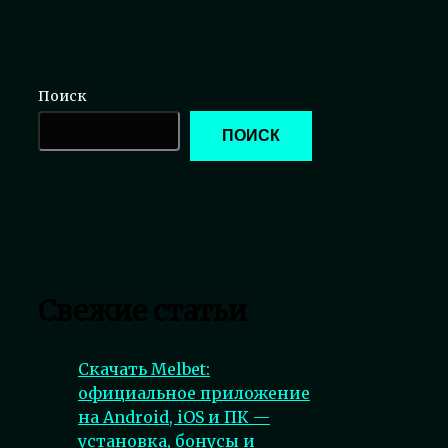
Поиск
ПОИСК
Свежие статьи
Скачать Melbet:
официальное приложение
на Android, iOS и ПК —
установка, бонусы и