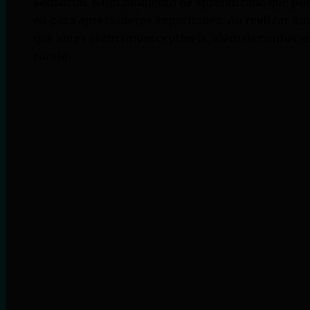
sensorial. É um momento de aprendizado que pode 
ou para apreciadores experientes. Ao realizar u
que antes eram imperceptíveis, além de conhecer
rótulo.