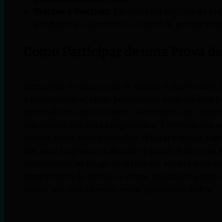
Eventos e Festivais:
Em diversas regiões do país
produtores e oferecem a chance de provar vinh
Como Participar de uma Prova de
Participar de uma prova de vinhos é, na verdade, 
é recomendável optar por eventos onde há uma b
sommelieres qualificados. Geralmente, ao chega
dos vinhos que serão degustados. É comum que se
depois rosés ou espumantes. O ideal é tomar alg
das suas impressões durante a prova. É interess
desenvolver ao longo da atividade, então esteja a
temperatura de serviço e copos utilizados podem 
vinho, por isso observe essas particularidades.