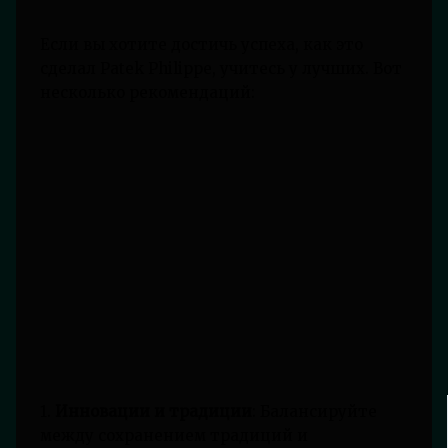
Если вы хотите достичь успеха, как это
сделал Patek Philippe, учитесь у лучших. Вот
несколько рекомендаций:
1.
Инновации и традиции
: Балансируйте
между сохранением традиций и