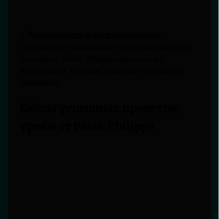
3.
Уникальность и эксклюзивность
:
Создавайте уникальные предложения для
клиентов. Patek Philippe никогда не
производит массово, каждый экземпляр
уникален.
Кейсы успешных проектов:
уроки от Patek Philippe