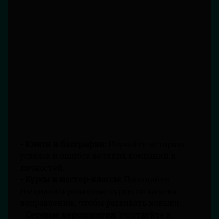
-
Книги и биографии
: Изучайте историю
успехов и ошибок великих компаний и
личностей.
-
Курсы и мастер-классы
: Посещайте
специализированные курсы по вашему
направлению, чтобы развивать навыки.
-
Сетевые мероприятия
: Участвуйте в