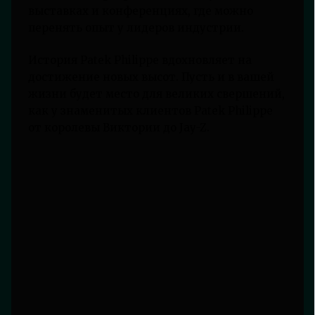
выставках и конференциях, где можно
перенять опыт у лидеров индустрии.
История Patek Philippe вдохновляет на
достижение новых высот. Пусть и в вашей
жизни будет место для великих свершений,
как у знаменитых клиентов Patek Philippe
от королевы Виктории до Jay-Z.