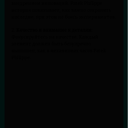
внедрением инноваций. Patek Philippe
история показывает, как важно сохранять
наследие, при этом не боясь экспериментов.
2.
Качество и внимание к деталям
:
Фокусируйтесь на качестве. Каждый
элемент должен быть безупречно
выполнен, как в механизмах часов Patek
Philippe.