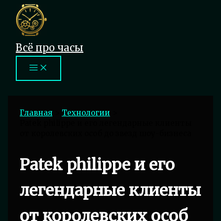
Перейти
к
содержимому
Всё про часы
Главная
Технологии
Patek philippe и его легендарные клиенты
от королевских особ до звезд шоу-бизнеса
Patek philippe и его
легендарные клиенты
от королевских особ