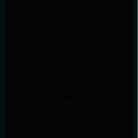
Один из ярких примеров успеха - это показ
коллекции Grandmaster Chime в 2014 году.
Эти часы стали одними из самых сложных в
мире с 20 функциями. Их создание заняло 7
лет работы и объединило 100 тысяч часов
ручного труда. Этот проект стал не просто
коммерческим успехом, но и
демонстрацией технического
превосходства.
Также стоит упомянуть о партнерстве с Jay-
Z. В 2019 году рэпер создал часы в
сотрудничестве с Patek Philippe,