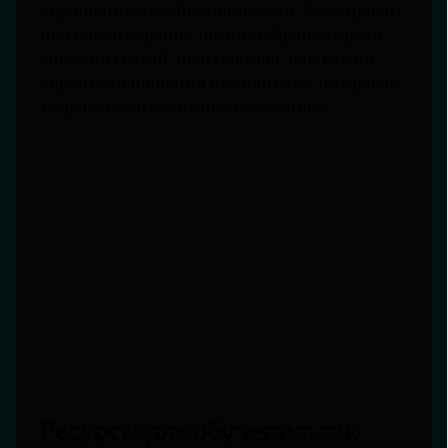
украшенные 44 бриллиантами. Этот проект
не только укрепил позиции бренда среди
знаменитостей, но и показал, как важно
строить отношения с клиентами на уровне
творчества и взаимного уважения.
Ресурсы для обучения: как