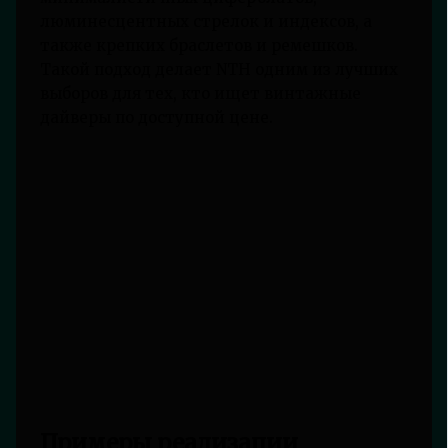
люминесцентных стрелок и индексов, а
также крепких браслетов и ремешков.
Такой подход делает NTH одним из лучших
выборов для тех, кто ищет винтажные
дайверы по доступной цене.
Примеры реализации