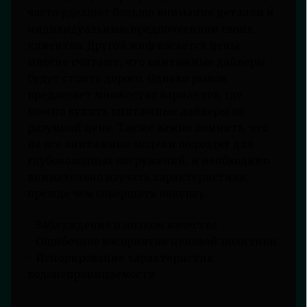
часто уделяют больше внимания деталям и
индивидуальным предпочтениям своих
клиентов. Другой миф касается цены:
многие считают, что винтажные дайверы
будут стоить дорого. Однако рынок
предлагает множество вариантов, где
можно купить винтажные дайверы по
разумной цене. Также важно помнить, что
не все винтажные модели подходят для
глубоководных погружений, и необходимо
внимательно изучать характеристики,
прежде чем совершать покупку.
- Заблуждение о низком качестве
- Ошибочное восприятие ценовой политики
- Игнорирование характеристик
водонепроницаемости