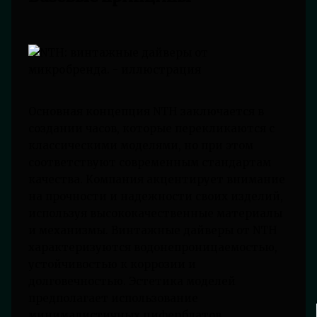
Основная концепция NTH заключается в
создании часов, которые перекликаются с
классическими моделями, но при этом
соответствуют современным стандартам
качества. Компания акцентирует внимание
на прочности и надежности своих изделий,
используя высококачественные материалы
и механизмы. Винтажные дайверы от NTH
характеризуются водонепроницаемостью,
устойчивостью к коррозии и
долговечностью. Эстетика моделей
предполагает использование
минималистичных циферблатов,