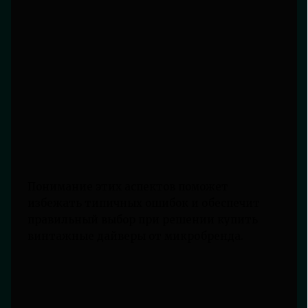
Понимание этих аспектов поможет
избежать типичных ошибок и обеспечит
правильный выбор при решении купить
винтажные дайверы от микробренда.