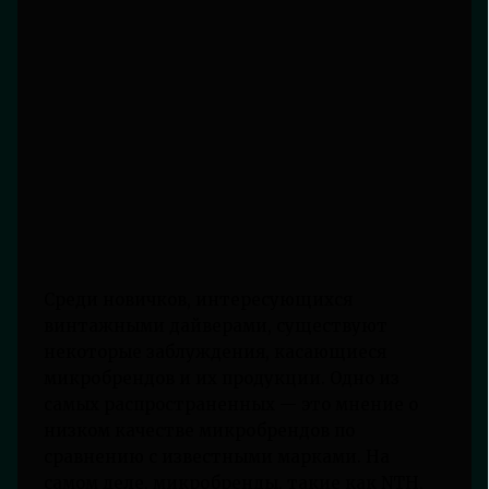
Среди новичков, интересующихся
винтажными дайверами, существуют
некоторые заблуждения, касающиеся
микробрендов и их продукции. Одно из
самых распространенных — это мнение о
низком качестве микробрендов по
сравнению с известными марками. На
самом деле, микробренды, такие как NTH,