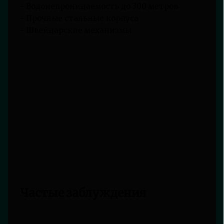
- Водонепроницаемость до 300 метров
- Прочные стальные корпуса
- Швейцарские механизмы
Частые заблуждения