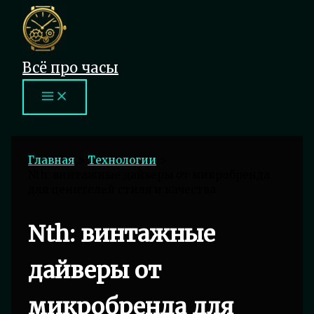
Перейти
к
содержимому
Всё про часы
Главная
Технологии
Nth: винтажные дайверы от микробренда
для ценителей стиля и качества
Nth: винтажные
дайверы от
микробренда для