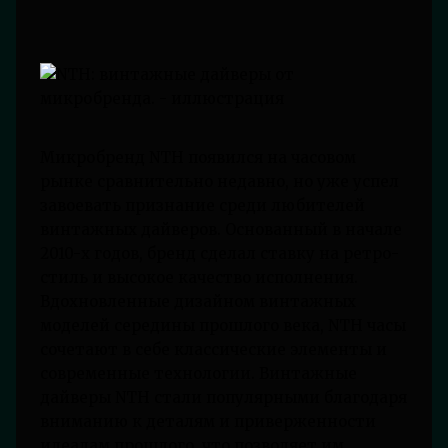
Микробренд NTH появился на часовом
рынке сравнительно недавно, но уже успел
завоевать признание среди любителей
винтажных дайверов. Основанный в начале
2010-х годов, бренд сделал ставку на ретро-
стиль и высокое качество исполнения.
Вдохновленные дизайном винтажных
моделей середины прошлого века, NTH часы
сочетают в себе классические элементы и
современные технологии. Винтажные
дайверы NTH стали популярными благодаря
вниманию к деталям и приверженности
идеалам прошлого, что позволяет им