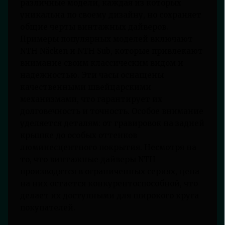
различные модели, каждая из которых
уникальна по своему дизайну, но сохраняет
общие черты винтажных дайверов.
Примеры популярных моделей включают
NTH Näcken и NTH Sub, которые привлекают
внимание своим классическим видом и
надежностью. Эти часы оснащены
качественными швейцарскими
механизмами, что гарантирует их
долговечность и точность. Особое внимание
уделяется деталям: от гравировок на задней
крышке до особых оттенков
люминесцентного покрытия. Несмотря на
то, что винтажные дайверы NTH
производятся в ограниченных сериях, цена
на них остается конкурентоспособной, что
делает их доступными для широкого круга
покупателей.