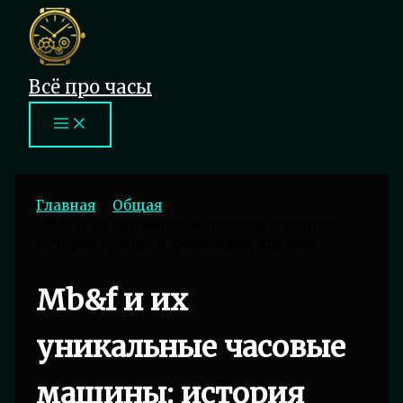
Перейти
к
содержимому
Всё про часы
Главная
Общая
Mb&f и их уникальные часовые машины:
история бренда и философия дружбы
Mb&f и их
уникальные часовые
машины: история