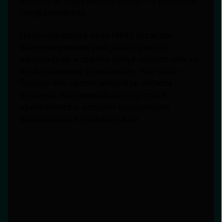
искусство, а дружеские связи — в успешное
сотрудничество.
На сегодняшний день MB&F остаётся
олицетворением того, как страсть к
инновациям и дружба могут создать что-то
по-настоящему уникальное. Эти часы —
больше чем просто механизм отсчета
времени; это символы мастерства и
креативности, которые продолжают
вдохновлять и удивлять мир.