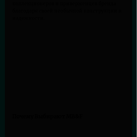
коллекционеров и приверженцев бренда
благодаря своей необычной конструкции и
надежности.
Почему Выбирают MB&F