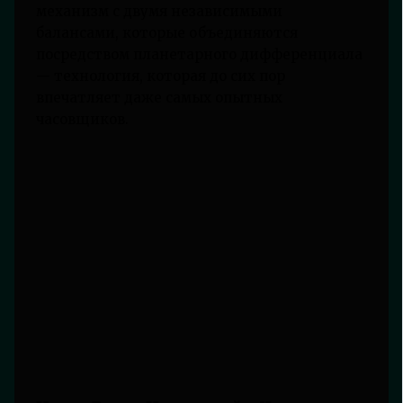
механизм с двумя независимыми
балансами, которые объединяются
посредством планетарного дифференциала
— технология, которая до сих пор
впечатляет даже самых опытных
часовщиков.