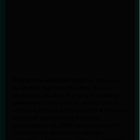
Покупатели выбирают MB&F не только за
их техническое совершенство, но и за
смелость в дизайне. Эти часы становятся
символом статуса и вкуса, демонстрируя
любовь к деталям и инновациям. В условиях
растущей конкуренции на рынке
роскошных часов, MB&F выделяется своей
способностью превращать время в