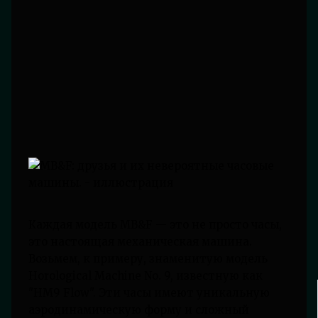
Каждая модель MB&F — это не просто часы,
это настоящая механическая машина.
Возьмем, к примеру, знаменитую модель
Horological Machine No. 9, известную как
"HM9 Flow". Эти часы имеют уникальную
аэродинамическую форму и сложный