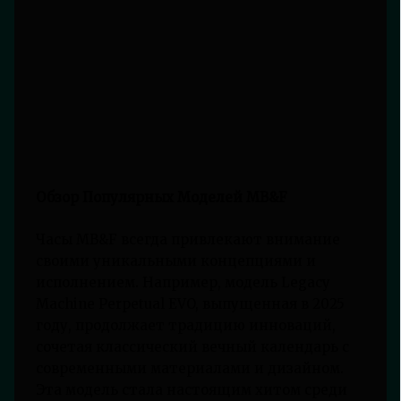
Обзор Популярных Моделей MB&F
Часы MB&F всегда привлекают внимание
своими уникальными концепциями и
исполнением. Например, модель Legacy
Machine Perpetual EVO, выпущенная в 2025
году, продолжает традицию инноваций,
сочетая классический вечный календарь с
современными материалами и дизайном.
Эта модель стала настоящим хитом среди