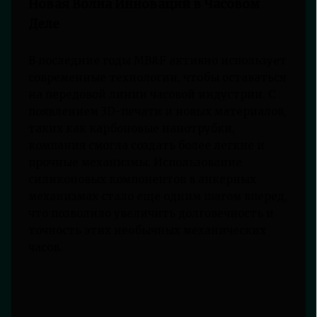
Новая Волна Инноваций в Часовом
Деле
В последние годы MB&F активно использует
современные технологии, чтобы оставаться
на передовой линии часовой индустрии. С
появлением 3D-печати и новых материалов,
таких как карбоновые нанотрубки,
компания смогла создать более легкие и
прочные механизмы. Использование
силиконовых компонентов в анкерных
механизмах стало еще одним шагом вперед,
что позволило увеличить долговечность и
точность этих необычных механических
часов.