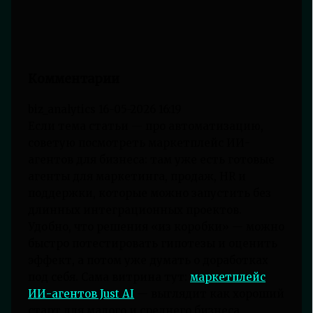
Комментарии
biz_analytics
16-05-2026 16:19
Если тема статьи — про автоматизацию,
советую посмотреть маркетплейс ИИ-
агентов для бизнеса: там уже есть готовые
агенты для маркетинга, продаж, HR и
поддержки, которые можно запустить без
длинных интеграционных проектов.
Удобно, что решения «из коробки» — можно
быстро потестировать гипотезы и оценить
эффект, а потом уже думать о доработках
под себя. Сама витрина тут:
маркетплейс
ИИ-агентов Just AI
— выглядит как хороший
старт для малого и среднего бизнеса,