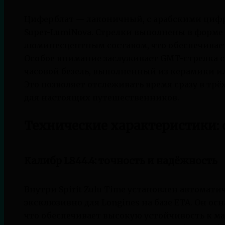
Циферблат — лаконичный, с арабскими циф
Super-LumiNova. Стрелки выполнены в форме
люминесцентным составом, что обеспечивает
Особое внимание заслуживает GMT-стрелка с
часовой безель, выполненный из керамики и
Это позволяет отслеживать время сразу в тр
для настоящих путешественников.
Технические характеристики:
Калибр L844.4: точность и надёжность
Внутри Spirit Zulu Time установлен автомат
эксклюзивно для Longines на базе ETA. Он о
что обеспечивает высокую устойчивость к 