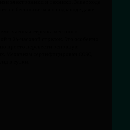
изи электроники и техники. Запас хода
яет не беспокоиться о подзаводе даже
ме: часовая стрелка местного
й и 24-часовой стрелок. Это особенно
чно просто перевести основную
ных. Механизм сертифицирован COSC,
унд в сутки.