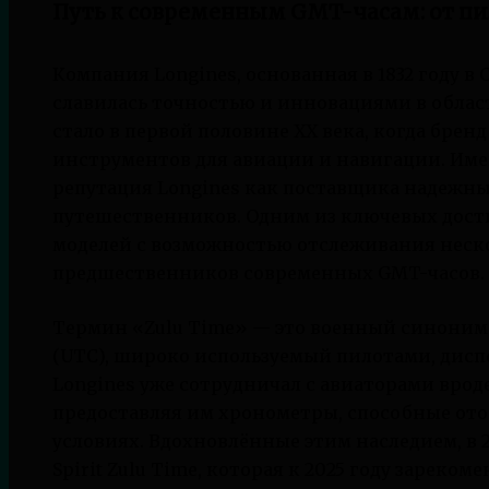
Путь к современным GMT-часам: от п
Компания Longines, основанная в 1832 году в
славилась точностью и инновациями в област
стало в первой половине XX века, когда брен
инструментов для авиации и навигации. Име
репутация Longines как поставщика надежных
путешественников. Одним из ключевых дост
моделей с возможностью отслеживания неск
предшественников современных GMT-часов.
Термин «Zulu Time» — это военный синоним
(UTC), широко используемый пилотами, диспе
Longines уже сотрудничал с авиаторами вроде
предоставляя им хронометры, способные ото
условиях. Вдохновлённые этим наследием, в 
Spirit Zulu Time, которая к 2025 году зареко