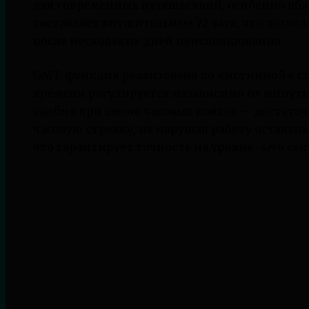
для современных путешествий, особенно вбл
составляет внушительные 72 часа, что позвол
после нескольких дней неиспользования.
GMT-функция реализована по «истинной» схе
времени регулируется независимо от минутно
удобно при смене часовых поясов — достато
часовую стрелку, не нарушая работу осталь
что гарантирует точность на уровне -4/+6 сек