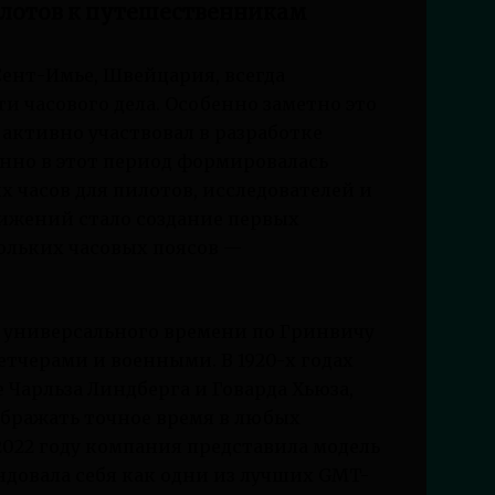
илотов к путешественникам
 Сент-Имье, Швейцария, всегда
и часового дела. Особенно заметно это
д активно участвовал в разработке
нно в этот период формировалась
 часов для пилотов, исследователей и
ижений стало создание первых
ольких часовых поясов —
 универсального времени по Гринвичу
тчерами и военными. В 1920-х годах
 Чарльза Линдберга и Говарда Хьюза,
бражать точное время в любых
2022 году компания представила модель
мендовала себя как одни из лучших GMT-