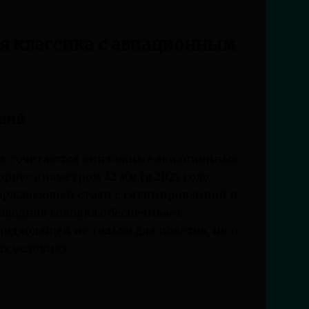
ая классика с авиационным
ений
торых сочетаются винтажные авиационные
пус диаметром 42 мм (в 2025 году
нержавеющей стали с сатинированной и
аводная головка обеспечивает
 подходящей не только для полетов, но и
х условиях.