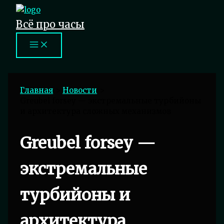
Перейти
к
Всё про часы
содержимому
Главная
Новости
Greubel forsey — экстремальные турбийоны
и архитектура сложных механизмов
Greubel forsey —
экстремальные
турбийоны и
архитектура