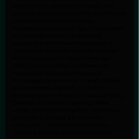
Greubel Forsey начинают отставать или
спешить, проверьте настройку турбийона и
убедитесь, что все компоненты
установлены правильно. При обнаружении
посторонних шумов или вибраций
убедитесь в отсутствии загрязнений и
правильной фиксации деталей. Новички
могут столкнуться с трудностями при
работе с инновациями в часовом деле,
такими как сложные механизмы и
нестандартные решения. В таких случаях
рекомендуется обратиться к более
опытным мастерам или в сервисный центр.
Помните, что работа с швейцарскими
часами Greubel Forsey требует терпения и
внимания к деталям, а устранение
неполадок — это неотъемлемая часть
процесса, которая позволяет достигать