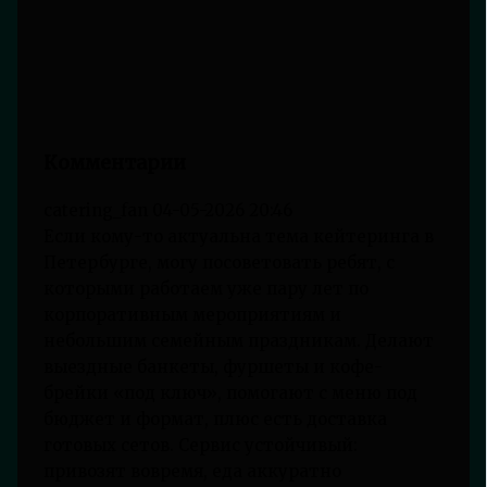
Комментарии
catering_fan
04-05-2026 20:46
Если кому-то актуальна тема кейтеринга в
Петербурге, могу посоветовать ребят, с
которыми работаем уже пару лет по
корпоративным мероприятиям и
небольшим семейным праздникам. Делают
выездные банкеты, фуршеты и кофе-
брейки «под ключ», помогают с меню под
бюджет и формат, плюс есть доставка
готовых сетов. Сервис устойчивый:
привозят вовремя, еда аккуратно