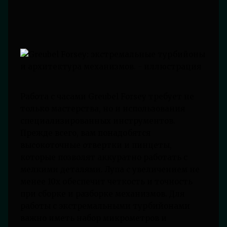
Работа с часами Greubel Forsey требует не
только мастерства, но и использования
специализированных инструментов.
Прежде всего, вам понадобятся
высокоточные отвертки и пинцеты,
которые позволят аккуратно работать с
мелкими деталями. Лупа с увеличением не
менее 10x обеспечит четкость и точность
при сборке и разборке механизмов. Для
работы с экстремальными турбийонами
важно иметь набор микрометров и