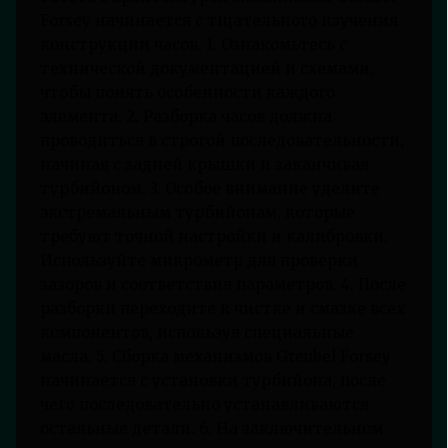
Forsey начинается с тщательного изучения
конструкции часов. 1. Ознакомьтесь с
технической документацией и схемами,
чтобы понять особенности каждого
элемента. 2. Разборка часов должна
проводиться в строгой последовательности,
начиная с задней крышки и заканчивая
турбийоном. 3. Особое внимание уделите
экстремальным турбийонам, которые
требуют точной настройки и калибровки.
Используйте микрометр для проверки
зазоров и соответствия параметров. 4. После
разборки переходите к чистке и смазке всех
компонентов, используя специальные
масла. 5. Сборка механизмов Greubel Forsey
начинается с установки турбийона, после
чего последовательно устанавливаются
остальные детали. 6. На заключительном