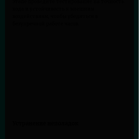
этапе проведите тестирование на точность
хода и устойчивость к внешним
воздействиям, чтобы убедиться в
безупречной работе часов.
Устранение неполадок