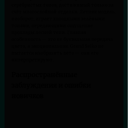
серебристых тонов, достижимый только за
счёт многослойной отделки. Летняя модель,
наоборот, играет холодными зелёными
тонами, передающими ощущение
прохлады лесной тени. Главная
особенность — это не буквальная передача
цвета, а эмоциональная. Grand Seiko не
пытается изобразить лето — они его
интерпретируют.
Распространённые
заблуждения и ошибки
новичков