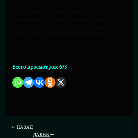
Таким образом, по-настоящему понимать
Grand Seiko — значит уметь ценить нюанс,
терпеливую работу и глубокую связь с
культурой. И в этом контексте каждый
циферблат — не просто поверхность, а
медитативное пространство, созданное для
наблюдения за временем.
Всего просмотров:
673
2
НАЗАД
ДАЛЕЕ