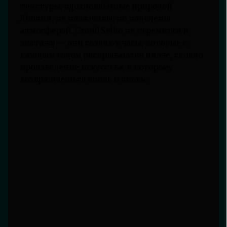
текстуры, вдохновлённые природой
Японии, не навязчивы, но наделены
атмосферой. Grand Seiko не стремится к
эпатажу — они создают часы, которые с
каждым годом раскрываются иначе, словно
произведение искусства, к которому
возвращаешься вновь и вновь.