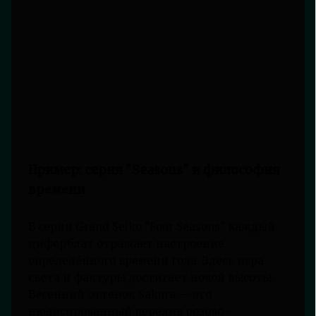
Пример: серия "Seasons" и философия
времени
В серии Grand Seiko "Four Seasons" каждый
циферблат отражает настроение
определённого времени года. Здесь игра
света и фактуры достигает новой высоты.
Весенний оттенок Sakura — это
нюансированный перелив розово-