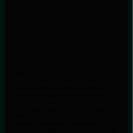
Одним из самых частых заблуждений
является мнение, что Зарацу полировка —
это просто тип шлифовки или глянца. На
деле это комплексный ручной процесс,
включающий выравнивание плоскости по
жесткой поверхности, где малейшее
отклонение отражается в искажении.
Новички часто не видят разницы между
муаровой отделкой массовых марок и
зеркальной поверхностью Зарацу — и тем