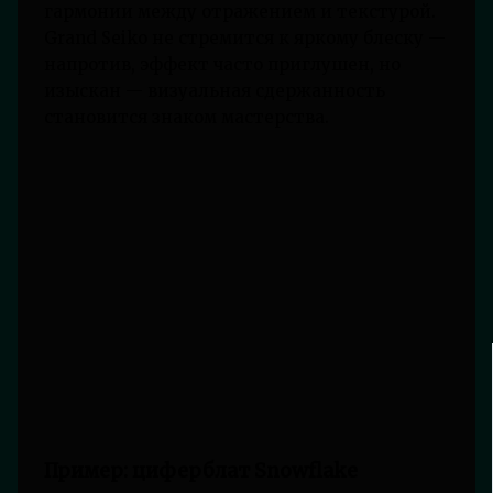
гармонии между отражением и текстурой.
Grand Seiko не стремится к яркому блеску —
напротив, эффект часто приглушен, но
изыскан — визуальная сдержанность
становится знаком мастерства.
Пример: циферблат Snowflake