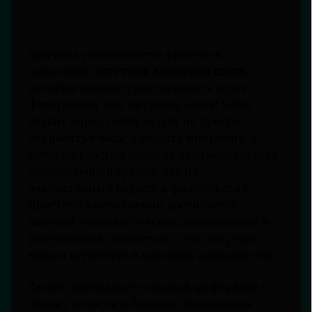
Причина уникальности кроется в
концепции
эстетики движения света
,
которую сложно транслировать через
фотографии или витрины. Grand Seiko
ставит перед собой задачу не просто
«украсить» часы, а создать микромир, в
котором каждый элемент взаимодействует
с окружающей средой. Это не
декоративный подход, а философский.
Простота в исполнении достигается
высокой технологической дисциплиной и
ремесленной точностью — то, что редко
можно встретить в массовом производстве.
Zaratsu превращает каждый циферблат в
объект ясности и баланса. Уникальные