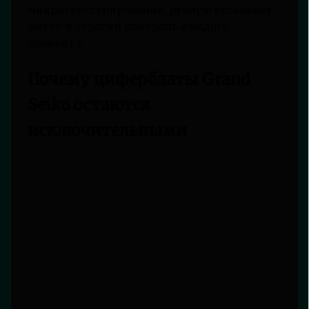
микротекстурирование, ручную установку
меток и строгий контроль каждого
элемента.
Почему циферблаты Grand
Seiko остаются
исключительными