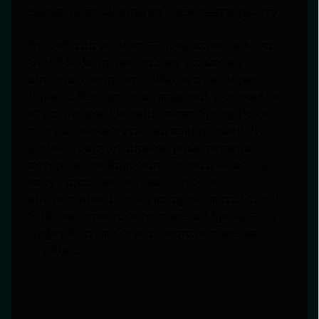
самым недооценивают вложенную работу.
Второй тип ошибки — предположение, что
Grand Seiko делает ставку только на
внешнюю отделку, забывая о калибрах.
Однако, большинство моделей, включая те,
что оснащены механизмами Spring Drive
или высокочастотными кварцевыми 9F,
демонстрируют инженерные решения,
которым швейцарские коллеги не всегда
могут противопоставить что-то
аналогичное. Нельзя воспринимать Grand
Seiko как просто эстетический бренд — за
циферблатами стоит технологическая
глубина.