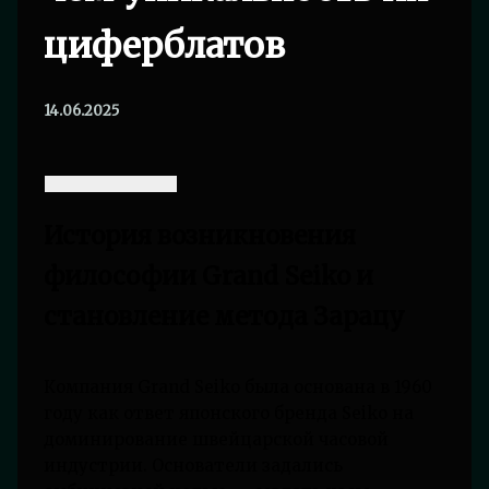
циферблатов
14.06.2025
История возникновения
философии Grand Seiko и
становление метода Зарацу
Компания Grand Seiko была основана в 1960
году как ответ японского бренда Seiko на
доминирование швейцарской часовой
индустрии. Основатели задались