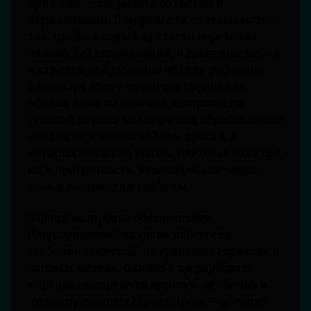
принцип — это работа со светом и
отражениями. Поверхности отделываются
так, чтобы каждый луч света переходил
плавно, без искривлений, а граненые метки
и стрелки отбрасывали чёткие рефлексы.
Благодаря этому создается ощущение
объема даже на плоской поверхности.
Основой служат механически обработанные
подложки и многослойные краски, в
которых важна не только цветовая палитра,
но и прозрачность, играющая ключевую
роль в восприятии глубины.
Зарацу полировка обеспечивает
безукоризненно гладкие плоскости,
особенно заметные на граненых стрелках и
часовых метках. Однако и циферблаты
нередко полируются вручную, особенно в
лимитированных сериях. Цель — достичь