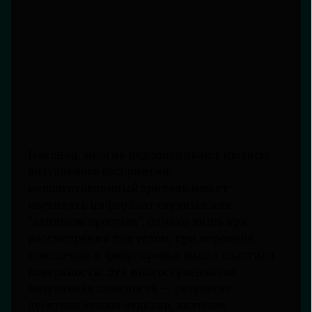
Наконец, многие недооценивают нюансы
визуального восприятия:
неподготовленный зритель может
посчитать циферблат скучным или
"слишком простым". Однако лишь при
рассмотрении под углом, при перемене
освещения и фокусировки видна пластика
поверхности. Эта многоступенчатая
визуальная сложность — результат
десятков этапов отделки, включая