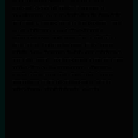
амбициозной целью — создать часы,
которые будут не просто точными и
надежными, но и эталонными по качеству
отделки. С самого начала философия Grand
Seiko включала в себя стремление к
эстетическому совершенству, и именно в
этой среде зародилось искусство Зарацу —
уникальная техника полировки корпусов и
деталей, позже применённая и при отделке
циферблатов. Вдохновленная японской
концепцией красоты в простоте, Зарацу
полировка стала неотъемлемой частью
визуальной идентичности бренда.