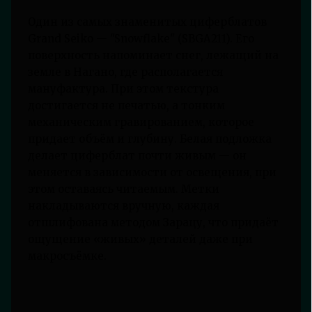
Один из самых знаменитых циферблатов
Grand Seiko — "Snowflake" (SBGA211). Его
поверхность напоминает снег, лежащий на
земле в Нагано, где располагается
мануфактура. При этом текстура
достигается не печатью, а тонким
механическим гравированием, которое
придает объём и глубину. Белая подложка
делает циферблат почти живым — он
меняется в зависимости от освещения, при
этом оставаясь читаемым. Метки
накладываются вручную, каждая
отшлифована методом Зарацу, что придаёт
ощущение «живых» деталей даже при
макросъёмке.