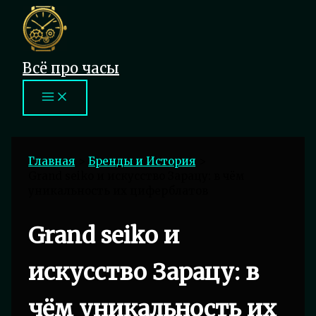
Перейти
к
содержимому
Всё про часы
Главная
Бренды и История
Grand seiko и искусство Зарацу: в чём
уникальность их циферблатов
Grand seiko и
искусство Зарацу: в
чём уникальность их