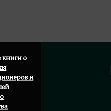
 книги о
ля
ционеров и
лей
го
тва