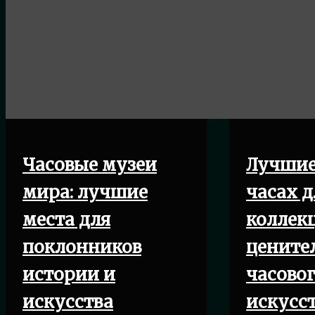
Часовые музеи
Лучшие
мира: лучшие
часах д
места для
коллек
поклонников
цените
истории и
часово
искусства
искусс