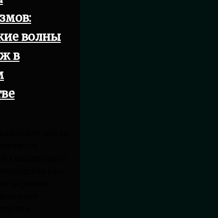
змов:
кие волны
ж в
м
тве
ханизмов: когда
ановится
ей Современное
оизводство уже
о за рамки
ического
Отделка