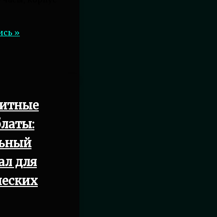
е
ись »
итные
латы:
ьный
ал для
в
ческих