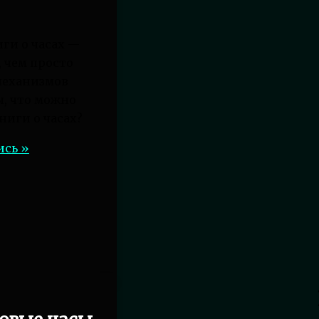
ги о часах —
, чем просто
механизмов
ы, что можно
книги о часах?
ись »
неров