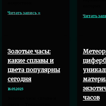
искусством
которых
Часовые
Читать запись »
Платиновы
Читать зап
аукционы
часы
phillips,
—
christie’s
символ
и
истинной
sotheby’s
роскоши
—
Золотые часы:
Метеор
и
лучшие
престижа
какие сплавы и
циферб
продажи
в
часов
цвета популярны
уникал
мире
в
элитных
сегодня
матери
мире
аксессуаро
экзоти
16.05.2025
часов
Золотые часы: сплавы и
цвета — Технологии,