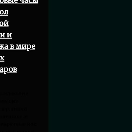
овые часы
ол
ой
и и
жа в мире
х
уаров
платиновые
ему они
 вершиной
латиновые
 наручные или
часы, корпус