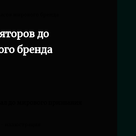
часов мирового бренда
ляторов до
ого бренда
чал до мирового признания