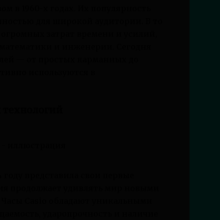
м в 1960-х годах. Их популярность
упностью для широкой аудитории. В то
 огромных затрат времени и усилий,
е математики и инженерии. Сегодня
лей — от простых карманных до
тивно используются в
.
и технологий
74 году представила свои первые
ания продолжает удивлять мир новыми
Часы Casio обладают уникальными
цаемость, ударопрочность и наличие