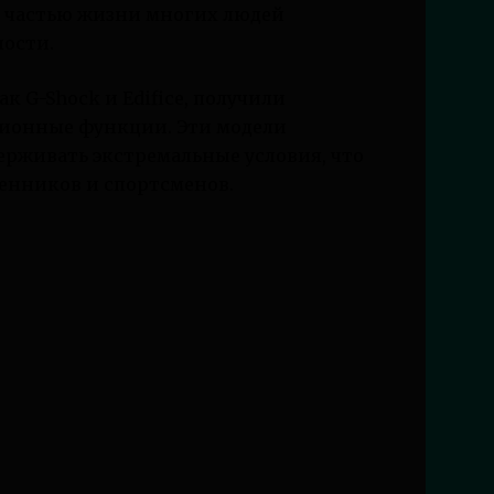
й частью жизни многих людей
ности.
к G-Shock и Edifice, получили
ционные функции. Эти модели
рживать экстремальные условия, что
енников и спортсменов.