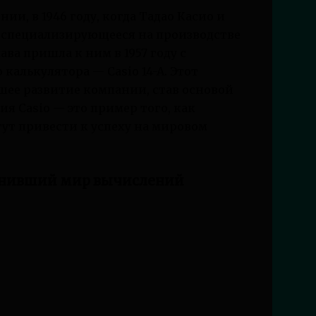
ии, в 1946 году, когда Тадао Касио и
, специализирующееся на производстве
ва пришла к ним в 1957 году с
калькулятора — Casio 14-A. Этот
ее развитие компании, став основой
я Casio — это пример того, как
ут привести к успеху на мировом
менивший мир вычислений