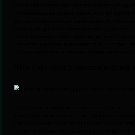
Casio калькуляторы стали настоящим прорыво
объясняется не только качеством, но и дост
время, когда сложные вычисления требовали
калькуляторы Casio начали новую эру в мир
Casio предлагает широкий ассортимент моде
сложных научных калькуляторов, которые ак
образовательных и профессиональных целях
Часы Casio: обзор культовых моделей 
Casio не остановилась на достигнутом и в 19
наручные часы — Casiotron. С тех пор комп
технологиями и дизайнерскими решениями. 
характеристиками, такими как водонепрони