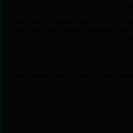
Компания Casio родилась в послевоенной Япон
его братья основали маленькое предприятие
механических компонентов. Но настоящая сла
выпуском первого полностью электрического 
революционный продукт определил дальнейш
для будущих технологических успехов. Истори
инновации и стремление к совершенству мог
рынке.
Casio калькуляторы: инструмент, из