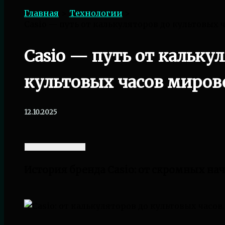
Главная
Технологии
Casio — путь от калькуляторов до культовых 
Casio — путь от кальку
культовых часов миров
12.10.2025
История бренда Casio: от скромных на