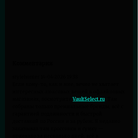
Комментарии
stylehunter
14-04-2026 19:38
Если кому-то, как и мне, вечно не хватает
интересных люксовых вещей в офлайновых
магазинах, посмотрите
VaultSelect.ru
. Там
собраны только премиальные бренды, всё с
гарантией подлинности и быстрой
доставкой по России и за рубеж. Я недавно
заказывал там кроссовки и сумку —
приехало за несколько дней, всё в