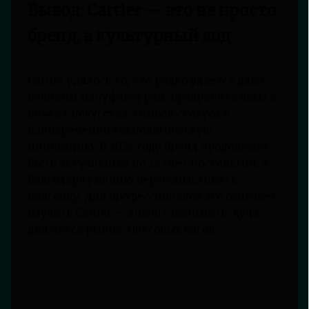
Вывод: Cartier — это не просто
бренд, а культурный код
Cartier удалось то, что редко удаётся даже
великим мануфактурам: превратить часы в
объект искусства, символ статуса и
одновременно технологическую
инновацию. В 2025 году бренд продолжает
быть актуальным не за счёт ностальгии, а
благодаря умению переосмысливать
классику. Для профессионалов это означает:
изучать Cartier — значит понимать, куда
движется рынок люксовых часов.