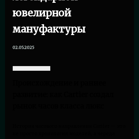
ювелирной
мануфактуры
02.05.2025
Происхождение и раннее
развитие: как Cartier создал
рынок часов класса люкс
История часового направления Cartier — это
не просто хронология моделей, а череда