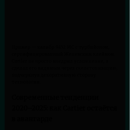
Пример — калибр 9452 MC с турбийоном,
сертифицированный Женевским клеймом.
Cartier не просто внедрил усложнение, а
сделал его видимым через скелетонизацию,
подчеркнув декоративную сторону
технологии.
Современные тенденции
2020–2025: как Cartier остаётся
в авангарде