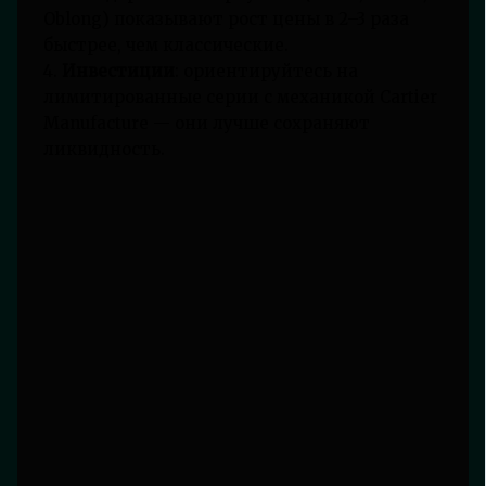
Oblong) показывают рост цены в 2–3 раза
быстрее, чем классические.
4.
Инвестиции
: ориентируйтесь на
лимитированные серии с механикой Cartier
Manufacture — они лучше сохраняют
ликвидность.