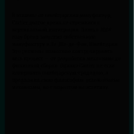
В отличие от швейцарских мануфактур,
Cartier долгое время не стремился к
вертикальной интеграции. Лишь в 2008
году бренд запустил собственную
мануфактуру в Ла-Шо-де-Фон, Швейцария.
Это решение позволило контролировать
весь процесс — от разработки механизма до
финишной сборки. Однако Cartier не стал
копировать швейцарскую традицию, а
предложил свою философию: усложнённые
механизмы, но с акцентом на эстетику.