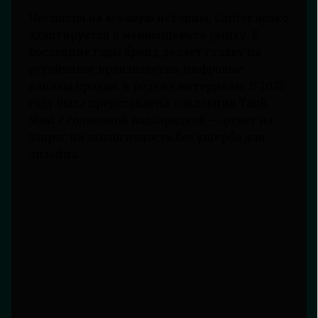
Несмотря на вековую историю, Cartier ловко
адаптируется к меняющемуся рынку. В
последние годы бренд делает ставку на
устойчивое производство, цифровые
каналы продаж и редкие материалы. В 2023
году была представлена коллекция Tank
Must с солнечной подзарядкой — ответ на
запрос на экологичность без ущерба для
дизайна.