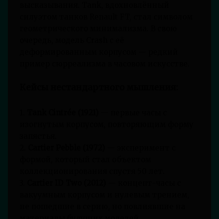
высказывания. Tank, вдохновлённый
силуэтом танков Renault FT, стал символом
геометрического минимализма. В свою
очередь, модель Crash с её
деформированным корпусом — редкий
пример сюрреализма в часовом искусстве.
Кейсы нестандартного мышления:
1.
Tank Cintrée (1921)
— первые часы с
изогнутым корпусом, повторяющим форму
запястья.
2.
Cartier Pebble (1972)
— эксперимент с
формой, который стал объектом
коллекционирования спустя 50 лет.
3.
Cartier ID Two (2012)
— концепт-часы с
вакуумным корпусом и нулевым трением,
не пошедшие в серию, но повлиявшие на
материалы будущих моделей.