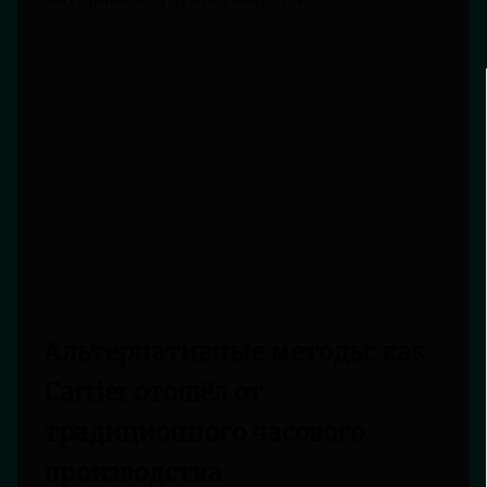
Альтернативные методы: как
Cartier отошёл от
традиционного часового
производства