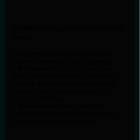
Текущие тренды, которые использует
Cartier:
1.
Цифровизация
: запуск виртуальных
бутиков с возможностью 3D-примерки.
2.
Инклюзивность
: унисекс-дизайны и
маркетинг без гендерной сегментации.
3.
Редкие материалы
: платиновое литьё,
переработанное золото, ремешки из
растительной кожи.
4.
Ограниченные серии
: повышение
инвестиционной привлекательности за
счёт лимитированных выпусков.