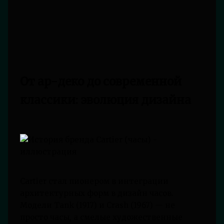
От ар-деко до современной
классики: эволюция дизайна
Cartier стал пионером в интеграции
архитектурных форм в дизайн часов.
Модели Tank (1917) и Crash (1967) — не
просто часы, а смелые художественные