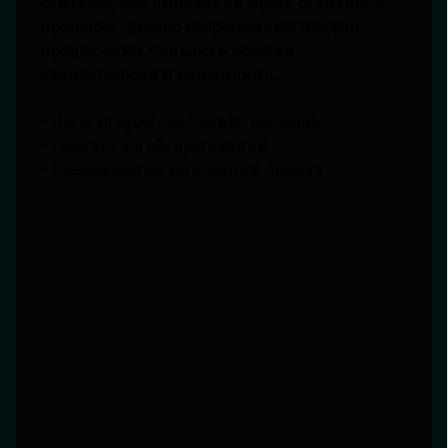
считают, что инновации Бреге остались в
прошлом, однако современные модели
продолжают удивлять новыми
технологиями и решениями.
- Часы Breguet: не только роскошь
- Простота в обслуживании
- Современные инновации бренда