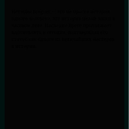
История Breguet — это не просто история
одного человека, это история целой эпохи в
часовом деле. Наследие Бреге продолжает
вдохновлять и сегодня, подтверждая его
статус как одного из величайших мастеров
в истории.