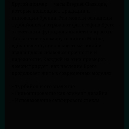
Другой пример — часы Breguet Classique,
которые воплощают традиции и
инновации бренда. Эти модели оснащены
турбийоном и отражают философию Бреге
о сочетании функциональности и красоты.
Также стоит упомянуть линию Marine,
вдохновленную морской тематикой и
являющуюся символом прочности и
надежности. Каждый из этих примеров
демонстрирует, как наследие Бреге
продолжает жить в современных моделях.
- Турбийон и его значение
- Гильоширование как элемент дизайна
- Использование сапфирового стекла