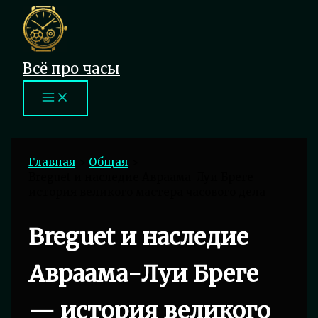
Перейти
к
содержимому
Всё про часы
Главная
Общая
Breguet и наследие Авраама-Луи Бреге —
история великого мастера часового дела
Breguet и наследие
Авраама-Луи Бреге
— история великого