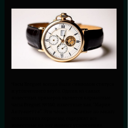
Часы Breguet всегда были символом статуса
и утонченного вкуса. Одним из самых
известных примеров является карманные
часы Breguet №160, известные как "Мария-
Антуанетта". Эти часы, созданные по заказу
поклонника королевы, содержат все
известные на тот момент усложнения.