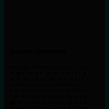
Базовые принципы
Основополагающие принципы, которые
внедрил Авраам-Луи Бреге, до сих пор
определяют философию компании. Во-
первых, это акцент на точность и
надежность. Бреге изобрел турбийон —
механизм, компенсирующий влияние
гравитации на точность хода часов. Во-
вторых, это стремление к инновациям.