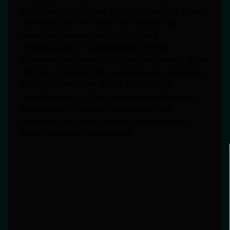
Бреге был пионером в использовании новых
материалов и технологий, таких как
гильоширование циферблатов и
использование сапфировых стекол.
Наконец, это эстетика и элегантность. Часы
Breguet отличаются изысканным дизайном,
который сочетает в себе классику и
современность. Эти принципы позволяют
компании не только сохранять свое
наследие, но и оставаться актуальной в
мире высоких технологий.