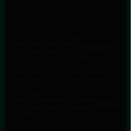
Существует множество мифов и
заблуждений, связанных с наследием Бреге
и его часами. Один из самых
распространенных мифов — это мнение,
что часы Breguet исключительно элемент
роскоши и статуса. На самом деле, Бреге
гений часового дела, который стремился к
созданию функциональных и надежных
механизмов. Еще одно заблуждение
касается сложности в обслуживании часов
Breguet. На самом деле, благодаря
продуманной конструкции и качественным
материалам, эти часы требуют
минимального ухода. Также многие