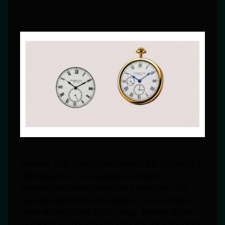
Авраам-Луи Бреге, родившийся в 1747 году в
Швейцарии, стал одним из самых
влиятельных часовщиков в истории. Его
карьера началась в Париже, где он открыл
свою мастерскую в 1775 году. Вскоре Бреге
завоевал признание благодаря инновациям