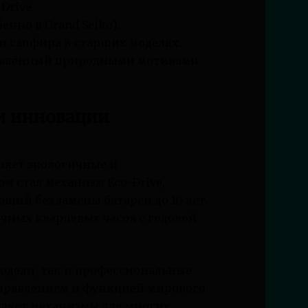
Drive.
енно в Grand Seiko).
 и сапфира в старших моделях.
хновлённый природными мотивами
 и инновации
дряет экологичные и
м стал механизм Eco-Drive,
ий без замены батареи до 10 лет.
очных кварцевых часов с годовой
одели, так и профессиональные
правлением и функцией мирового
авляет механизмы для многих