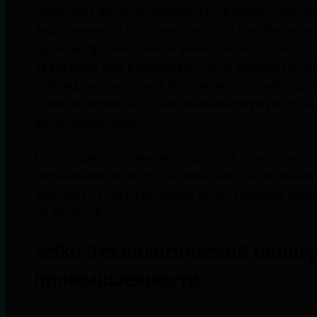
Японские производители часов Seiko, Citizen
лидерами в области массового и профессион
бренды сформировали уникальные технологи
охватывая как кварцевые, так и механическ
гибридные решения. В отличие от швейцарс
производителей сделан на инженерную точн
функциональность.
Благодаря системному подходу к контролю к
механизмов и модулей, японские часы являю
ценовых сегментах. Ниже представлены клю
из брендов.
Seiko: Технологический пионе
промышленности