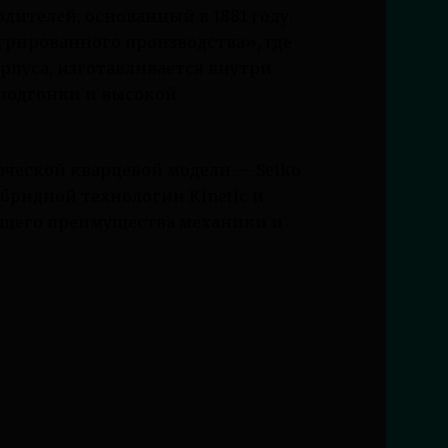
дителей, основанный в 1881 году.
рированного производства», где
пуса, изготавливается внутри
 подгонки и высокой
рческой кварцевой модели — Seiko
гибридной технологии Kinetic и
ающего преимущества механики и