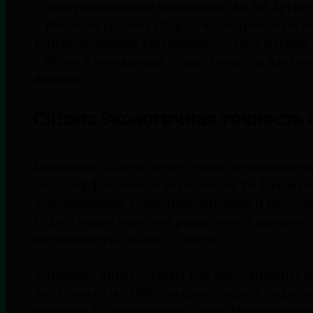
2. Запатентованные механизмы: 6R, 8R, Spring 
3. Высокий уровень сборки и полировки (особ
4. Использование закалённого стекла Hardlex
5. Чёткий визуальный стиль, зачастую вдо
Японии.
Citizen: Экологичная точность
Компания Citizen с 1930-х годов активно вне
энергоэффективные технологии. Её флагмано
использующий солнечную энергию и работающ
Citizen также известен разработкой высокот
погрешностью менее ±5 секунд.
В линейке присутствуют как повседневные м
инструменты с GPS-синхронизацией, радиоу
времени. Подразделение Citizen Miyota пост