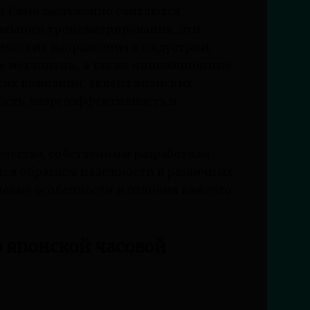
 и Casio заслуженно считаются
ального хронометрирования. Эти
ческие направления в индустрии,
ие механизмы, а также инновационные
ких компаний, акцент японских
ость, энергоэффективность и
ачества, собственным разработкам
тся образцом надёжности в различных
чевые особенности и отличия каждого
р японской часовой