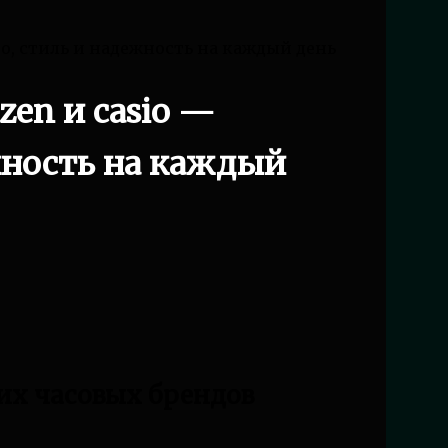
тво, стиль и надежность на каждый день
izen и casio —
жность на каждый
их часовых брендов