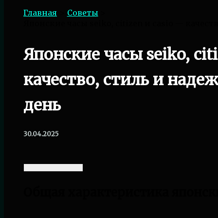
Главная
Советы
Японские часы seiko, citizen и casio — качес
Японские часы seiko, cit
качество, стиль и наде
день
30.04.2025
Общая характеристика японск