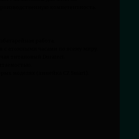
производственную компетентность.
езбатарейная работа.
я с атомными часами по всему миру.
ючая титановый Duratect.
итаемостью.
рых моделях (линейка CZ Smart).