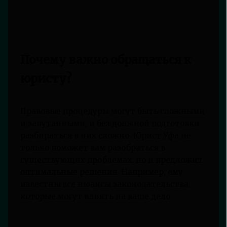
Почему важно обращаться к
юристу?
Правовые процедуры могут быть сложными
и запутанными, и без должной подготовки
разбираться в них сложно. Юрист Уфа не
только поможет вам разобраться в
существующих проблемах, но и предложит
оптимальные решения. Например, ему
известны все нюансы законодательства,
которые могут влиять на ваше дело.