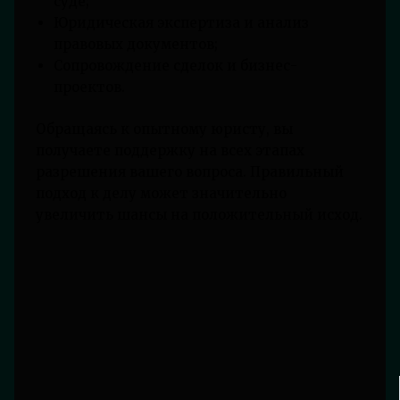
суде;
Юридическая экспертиза и анализ
правовых документов;
Сопровождение сделок и бизнес-
проектов.
Обращаясь к опытному юристу, вы
получаете поддержку на всех этапах
разрешения вашего вопроса. Правильный
подход к делу может значительно
увеличить шансы на положительный исход.