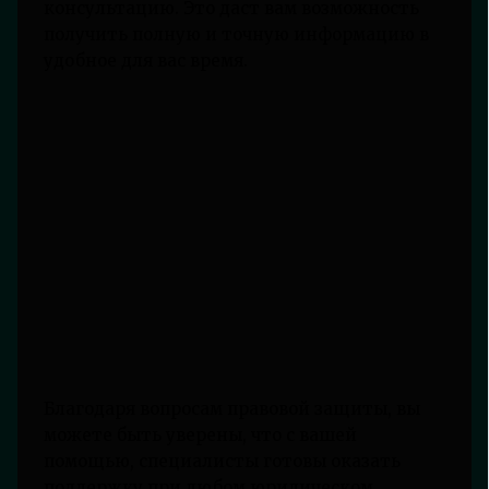
консультацию. Это даст вам возможность
получить полную и точную информацию в
удобное для вас время.
Благодаря вопросам правовой защиты, вы
можете быть уверены, что с вашей
помощью, специалисты готовы оказать
поддержку при любом юридическом