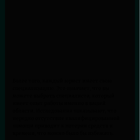
Более того, каждый юрист имеет свою
специализацию. Это означает, что вы
можете выбрать специалиста, который
имеет опыт работы именно в вашей
области. Исследования показывают, что
нередко отсутствие квалифицированной
помощи приводит к потерям средств и
времени, что можно было бы избежать.