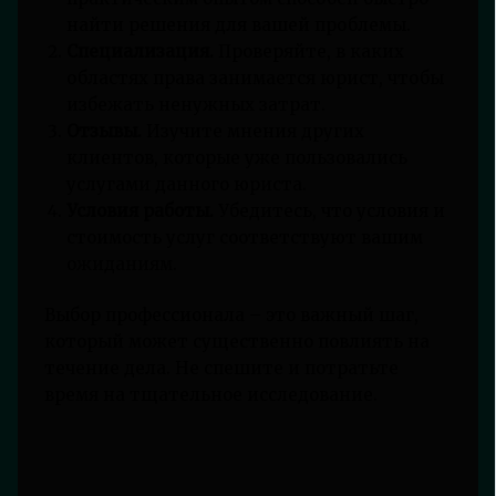
найти решения для вашей проблемы.
Специализация.
Проверяйте, в каких
областях права занимается юрист, чтобы
избежать ненужных затрат.
Отзывы.
Изучите мнения других
клиентов, которые уже пользовались
услугами данного юриста.
Условия работы.
Убедитесь, что условия и
стоимость услуг соответствуют вашим
ожиданиям.
Выбор профессионала – это важный шаг,
который может существенно повлиять на
течение дела. Не спешите и потратьте
время на тщательное исследование.