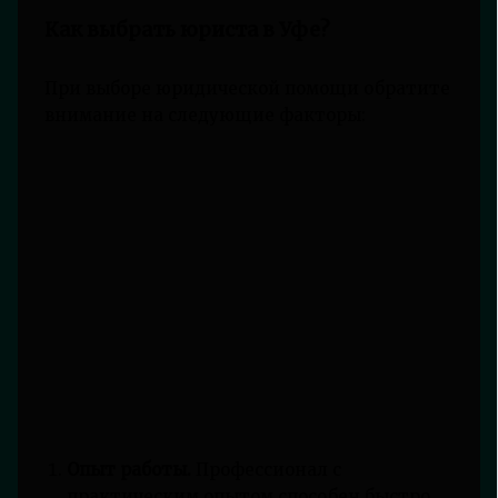
Как выбрать юриста в Уфе?
При выборе юридической помощи обратите
внимание на следующие факторы:
Опыт работы.
Профессионал с
практическим опытом способен быстро