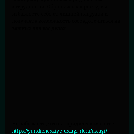
затруднении. Обращаясь к юристу, вы
избавляете себя от лишней нагрузки и
получаете возможность сосредоточиться на
важных для вас делах.
Не забывайте, что на юридическом сайте
https://yuridicheskiye-uslugi-rb.ru/uslugi/