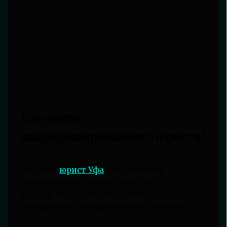
Где найти
квалифицированного юриста?
На сайте
юрист Уфа
представлена
информация о лучших юристах и их
услугах. Вы можете ознакомиться с
актуальными предложениями, выбрать
специалиста и записаться на