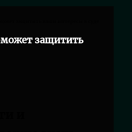
может защитить ваши интересы в суде
оможет защитить
ги и