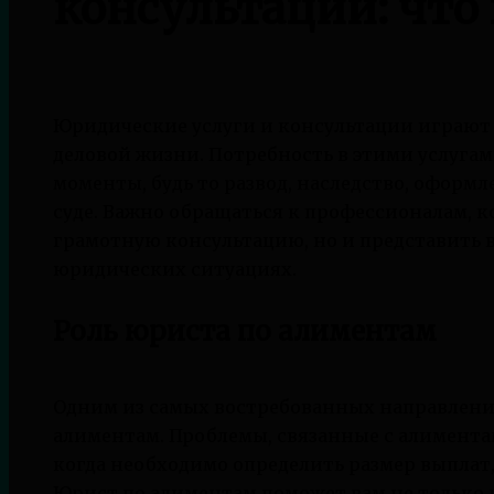
консультации: что
Юридические услуги и консультации играют к
деловой жизни. Потребность в этими услуга
моменты, будь то развод, наследство, оформл
суде. Важно обращаться к профессионалам, к
грамотную консультацию, но и представить
юридических ситуациях.
Роль юриста по алиментам
Одним из самых востребованных направлений
алиментам. Проблемы, связанные с алиментам
когда необходимо определить размер выплат,
Юрист по алиментам поможет вам не только р