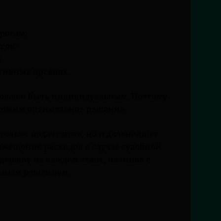
росам;
тов;
;
тивных органах.
 должен быть индивидуальным. Поэтому
ложим оптимальное решение.
только подачу иска, но и дальнейшее
змещения расходов в случае судебной
держку на каждом этапе, начиная с
льным решением.