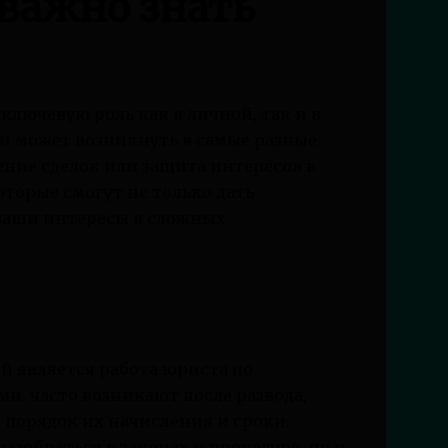
 важно знать
лючевую роль как в личной, так и в
ми может возникнуть в самые разные
ение сделок или защита интересов в
оторые смогут не только дать
 ваши интересы в сложных
 является работа юриста по
и, часто возникают после развода,
 порядок их начисления и сроки.
азобраться в законах и процедуре, но и