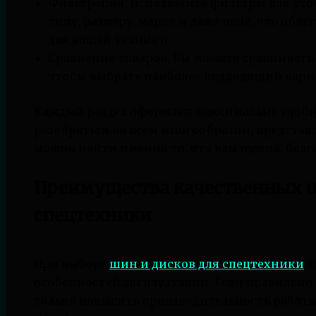
Фильтрация. Используйте фильтры для уто
типу, размеру, марке и даже цене, что обл
для вашей техники.
Сравнение товаров. Вы можете сравнивать
чтобы выбрать наиболее подходящий вари
Каждый раздел оформлен максимально удобн
разобраться во всем многообразии, представл
можно найти именно то, что вам нужно, благ
Преимущества качественных ш
спецтехники
При выборе
шин и дисков для спецтехники
к
особенностей эксплуатации. Если правильн
только повысить производительность работы