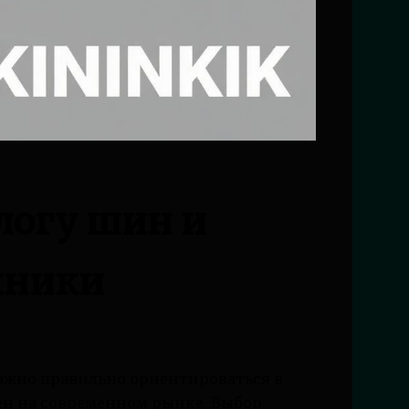
логу шин и
хники
ажно правильно ориентироваться в
ен на современном рынке. Выбор