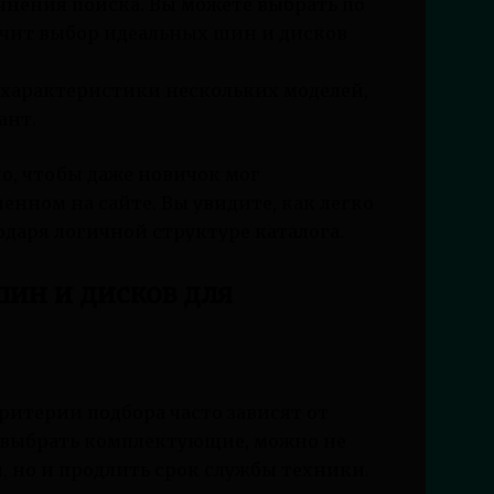
чнения поиска. Вы можете выбрать по
егчит выбор идеальных шин и дисков
 характеристики нескольких моделей,
ант.
о, чтобы даже новичок мог
енном на сайте. Вы увидите, как легко
одаря логичной структуре каталога.
ин и дисков для
ритерии подбора часто зависят от
о выбрать комплектующие, можно не
, но и продлить срок службы техники.