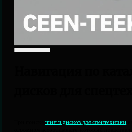
Навигация по ката
дисков для спецте
При поиске
шин и дисков для спецтехники
в
огромном ассортименте, который представл