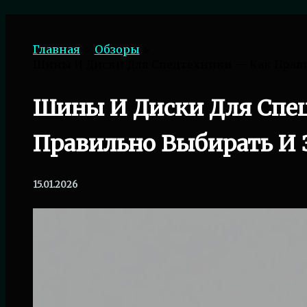
Поиск
Главная
Обзоры
Шины И Диски Для Спецтехники — Как Прави
Шины И Диски Для Спе
Правильно Выбирать И 
15.01.2026