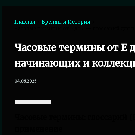
Поиск
Главная
Бренды и История
Часовые термины от Е до Л — глоссарий для
Часовые термины от Е д
начинающих и коллекц
04.06.2025
Часовые термины: глоссарий (
применение