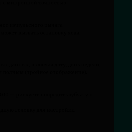
я с микронной точностью.
нос импульсного рычага.
может вызвать остановку хода.
х данных, включая дату, день недели,
ли полным (тройное отображение).
03:00 — рискуете повредить зубчатую
одную головку для настройки