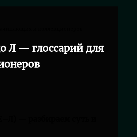
 начинающих и коллекционеров
о Л — глоссарий для
ионеров
Е–Л) — разбираем суть и