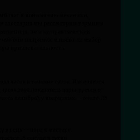
ный шаг к пониманию механики,
еле глоссария мы рассмотрим термины
ределениях, но и на практических
у что они напрямую влияют на выбор
ную привлекательность.
да часов в течение суток. Измеряется
 часов этот показатель варьируется от
ласса калибра), у кварцевых — около ±15
у в день — пора к мастеру.
тается ±5 секунд в сутки.