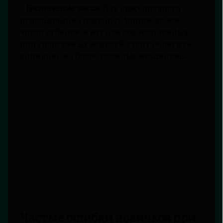
-
Назначение часов.
Для повседневного
использования подойдет минимальное
число рубинов, а вот для коллекционных
или спортивных моделей стоит обратить
внимание на более сложные механизмы.
Частые ошибки новичков при