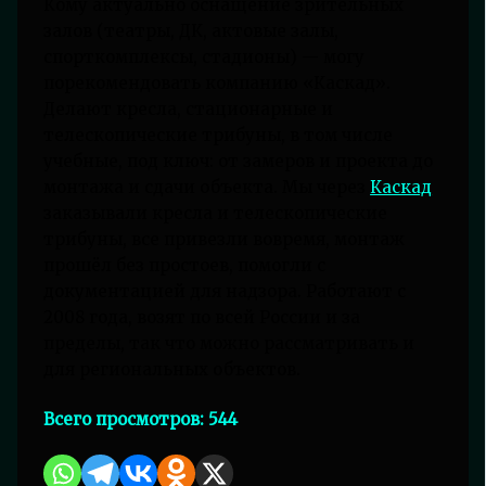
Кому актуально оснащение зрительных
залов (театры, ДК, актовые залы,
спорткомплексы, стадионы) — могу
порекомендовать компанию «Каскад».
Делают кресла, стационарные и
телескопические трибуны, в том числе
учебные, под ключ: от замеров и проекта до
монтажа и сдачи объекта. Мы через
Каскад
заказывали кресла и телескопические
трибуны, все привезли вовремя, монтаж
прошёл без простоев, помогли с
документацией для надзора. Работают с
2008 года, возят по всей России и за
пределы, так что можно рассматривать и
для региональных объектов.
Всего просмотров:
544