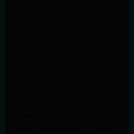
как их выбирать, вы сможете сделать
осознанный выбор и избежать
распространенных ошибок.
Комментарии
Андрей_Проектировщик
04-06-2026 14:29