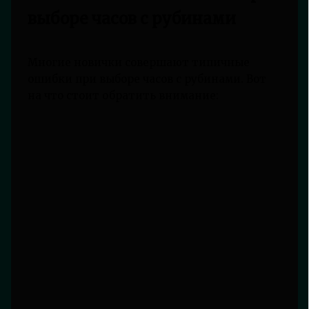
выборе часов с рубинами
Многие новички совершают типичные
ошибки при выборе часов с рубинами. Вот
на что стоит обратить внимание: