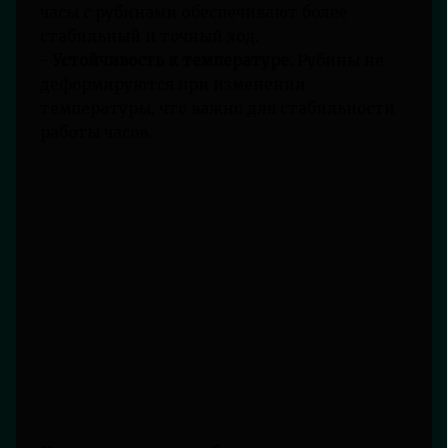
часы с рубинами обеспечивают более
стабильный и точный ход.
-
Устойчивость к температуре.
Рубины не
деформируются при изменении
температуры, что важно для стабильности
работы часов.