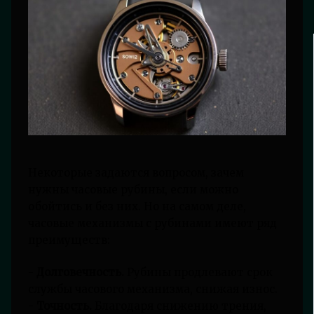
Некоторые задаются вопросом, зачем
нужны часовые рубины, если можно
обойтись и без них. Но на самом деле,
часовые механизмы с рубинами имеют ряд
преимуществ:
-
Долговечность.
Рубины продлевают срок
службы часового механизма, снижая износ.
-
Точность.
Благодаря снижению трения,