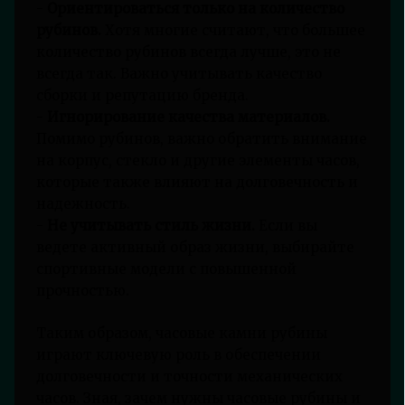
-
Ориентироваться только на количество
рубинов.
Хотя многие считают, что большее
количество рубинов всегда лучше, это не
всегда так. Важно учитывать качество
сборки и репутацию бренда.
-
Игнорирование качества материалов.
Помимо рубинов, важно обратить внимание
на корпус, стекло и другие элементы часов,
которые также влияют на долговечность и
надежность.
-
Не учитывать стиль жизни.
Если вы
ведете активный образ жизни, выбирайте
спортивные модели с повышенной
прочностью.
Таким образом, часовые камни рубины
играют ключевую роль в обеспечении
долговечности и точности механических
часов. Зная, зачем нужны часовые рубины и