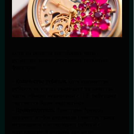
Если вы решили приобрести часы с
рубинами, важно учитывать несколько
факторов:
-
Количество рубинов.
Хотя количество
рубинов не всегда указывает на качество
часов, обычно механизмы с 17-25 рубинами
считаются более надежными.
-
Производитель.
Известные бренды
уделяют особое внимание качеству своих
механизмов и используют рубины с
максимальной пользой для часов.