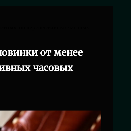
стных, но перспективных часовых
овинки от менее
тивных часовых