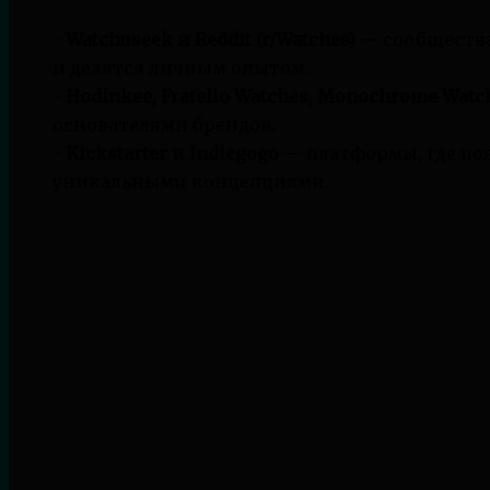
-
Watchuseek и Reddit (r/Watches)
— сообщества
и делятся личным опытом.
-
Hodinkee, Fratello Watches, Monochrome Watc
основателями брендов.
-
Kickstarter и Indiegogo
— платформы, где по
уникальными концепциями.