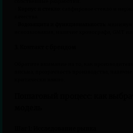
собственные разработки.
-
Корпус и стекло
: сапфировое стекло и нерж
качества.
-
Водозащита и функциональность
: минимум
использования, наличие хронографа, GMT ил
3. Контакт с брендом
Обратите внимание на то, как производитель
письма, прозрачность производства, наличи
критически важно.
Пошаговый процесс: как выбра
модель
Шаг 1: Исследование рынка