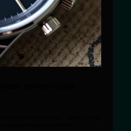
ние на независимых
ся с громкими именами — Rolex, Omega,
в существует целая вселенная