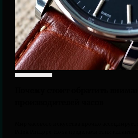
Почему стоит обратить внима
производителей часов
Мир часового искусства прочно ассоциирует
Patek Philippe. Но за пределами этих гиганто