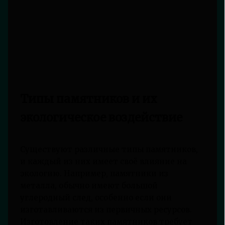
Типы памятников и их
экологическое воздействие
Существуют различные типы памятников,
и каждый из них имеет своё влияние на
экологию. Например, памятники из
металла, обычно имеют большой
углеродный след, особенно если они
изготавливаются из первичных ресурсов.
Изготовление таких памятников требует