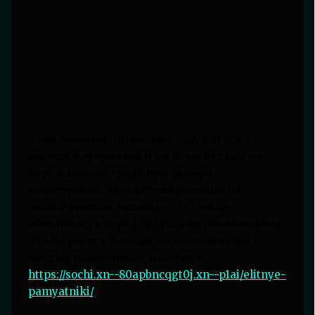
В заключение, призываю задуматься о
выборе материалов и их воздействии на
окружающую среду при выборе
памятников. Адекватная реакция на
экологические вызовы — это наша
обязанность перед будущими поколениями.
Чтобы узнать больше об экологически
чистых памятниках, посетите
https://sochi.xn--80apbncqgt0j.xn--p1ai/elitnye-
pamyatniki/
.