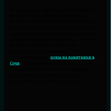
В современном мире экология становится
важной частью принятия решений, и
вопрос о том, какие памятники ставить и
как их изготавливать, стоит на повестке
дня. От правильного выбора материалов до
создания зеленых пространств — все эти
факторы оказывают влияние на
экологическую ситуацию и,
соответственно, на
цены на памятники в
Сочи
. Каждый из нас может внести свой
вклад в улучшение экологии, выбирая
экологически безопасные опции и
поддерживая устойчивое развитие.