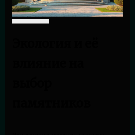
Экология и её
влияние на
выбор
памятников
Мир вокруг нас меняется, и экология