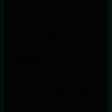
Биоразлагаемые памятники:
изготавливаются из материалов, которые
могут распадаться в естественной среде.
Переработанные памятники: создаются
из вторичных материалов.
Памятники с живыми растениями:
интеграция зелёных технологий с
памятниками.
Создание экологически чистого
пространства
Кроме выбора материалов, важно также
обдумать ландшафт. Создание
экологически чистого пространства вокруг
памятника может включать в себя высадку
деревьев и кустарников, создание газонов и
водоёмов. Такой подход не только улучшает