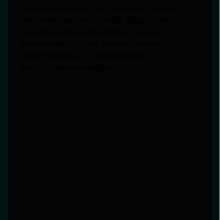
значительных затрат энергии. Однако
современные технологии предлагают
возможность переработки старых
памятников. Это не только снижает
себестоимость, но и уменьшает
воздействие на природу.