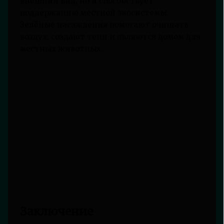
внешний вид, но и способствует
поддержанию местной экосистемы.
Зелёные насаждения помогают очищать
воздух, создают тени и являются домом для
местных животных.
Заключение