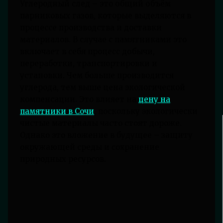
Углеродный след – это общий объём
парниковых газов, которые выделяются в
процессе производства и доставки
материалов. В случае с памятниками это
включает в себя процесс добычи,
переработки, транспортировки и
установки. Чем больше производится
углерода, тем выше цена экологической
компенсации. Это влияет на
цену на
памятники в Сочи
, поскольку экологически
чистые материалы часто стоят дороже.
Однако это вложение в будущее – защиту
окружающей среды и сохранение
природных ресурсов.