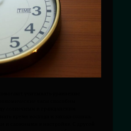
помогают учитывать уравнение
трономические часы способны
ду солнечным и гражданским
нать время восхода и захода солнца.
ми и сложными в настройке. С другой