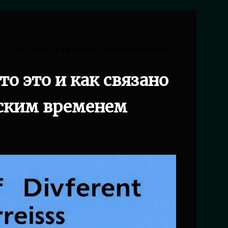
 с солнечным и гражданским временем
о это и как связано
нским временем