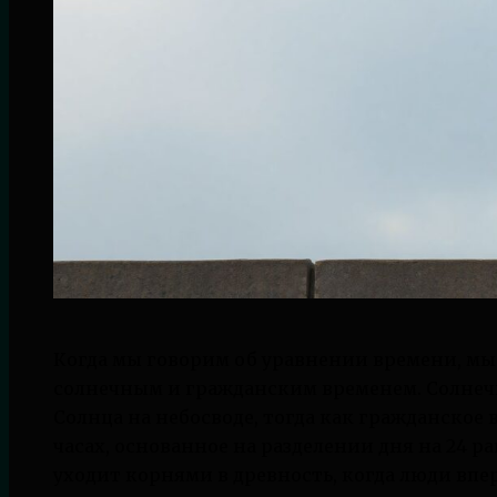
Когда мы говорим об уравнении времени, мы
солнечным и гражданским временем. Солнеч
Солнца на небосводе, тогда как гражданское 
часах, основанное на разделении дня на 24 
уходит корнями в древность, когда люди впе