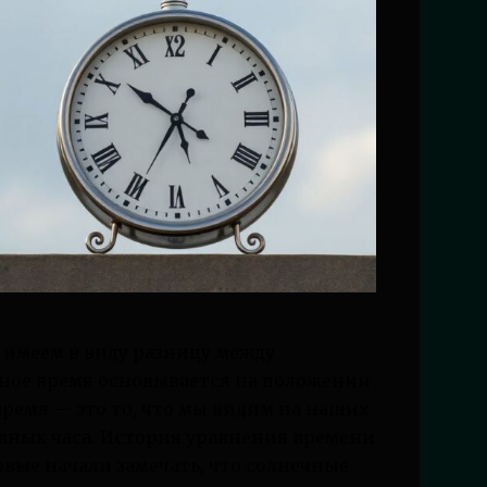
 имеем в виду разницу между
ное время основывается на положении
время — это то, что мы видим на наших
равных часа. История уравнения времени
рвые начали замечать, что солнечные