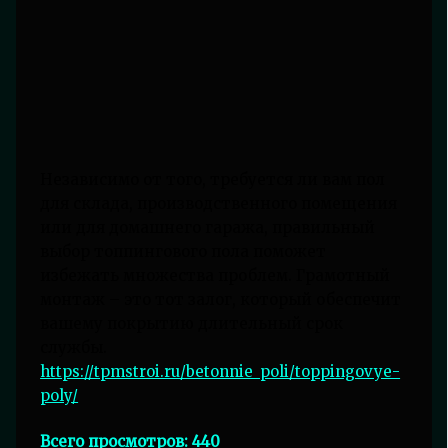
Независимо от того, требуется ли вам пол
для склада, производственного помещения
или для домашнего гаража, правильный
выбор топпингового пола поможет
избежать множества проблем. Грамотный
монтаж – это тот залог, который обеспечит
вашему покрытию длительный срок
службы.
https://tpmstroi.ru/betonnie_poli/toppingovye-
poly/
Всего просмотров:
440