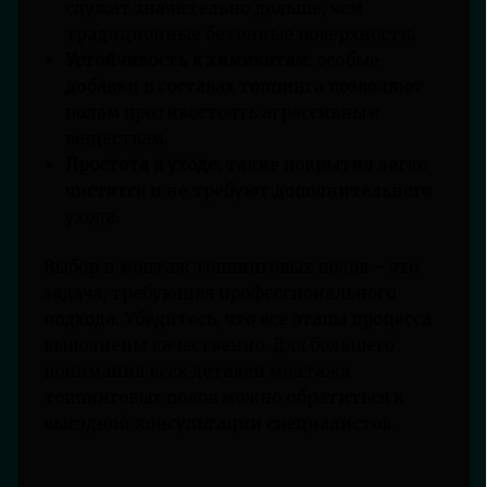
служат значительно дольше, чем
традиционные бетонные поверхности.
Устойчивость к химикатам:
особые
добавки в составах топпинга позволяют
полам противостоять агрессивным
веществам.
Простота в уходе:
такие покрытия легко
чистятся и не требуют дополнительного
ухода.
Выбор и монтаж топпинговых полов – это
задача, требующая профессионального
подхода. Убедитесь, что все этапы процесса
выполнены качественно. Для большего
понимания всех деталей монтажа
топпинговых полов можно обратиться к
выездной консультации специалистов.