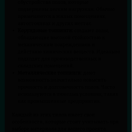
обустройства полов, которые
подвержены легким нагрузкам. Обычно
применяются в жилых помещениях,
автостоянках и других местах.
Корундовые топпинги:
создают полы,
обладающие высокой стойкостью к
механическим повреждениям и
действию химических веществ. Идеально
подходят для производственных и
складских помещений.
Металлические топпинги:
дают
возможность значительно повысить
прочность и долговечность полов. Часто
используются в тяжелых условиях, таких
как промышленные предприятия.
Каждый из этих типов имеет свои
особенности, которые стоит учитывать при
выборе материала для вашего проекта.