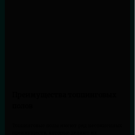
Преимущества топпинговых
полов
Топпинговые полы имеют ряд несомненных
преимуществ, которые делают их