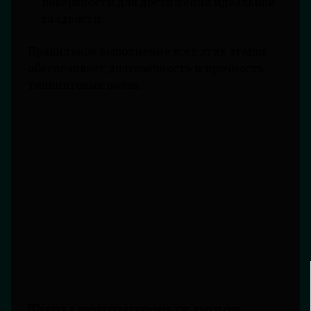
поверхности для достижения идеальной
гладкости.
Правильное выполнение всех этих этапов
обеспечивает долговечность и прочность
топпинговых полов.
Типы топпинговых полов