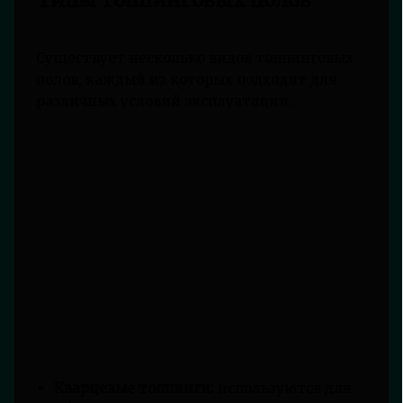
Существует несколько видов топпинговых
полов, каждый из которых подходит для
различных условий эксплуатации:
Кварцевые топпинги:
используются для