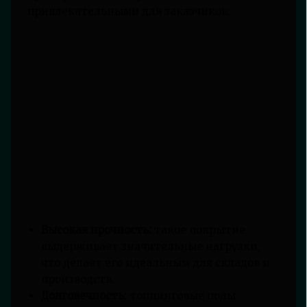
привлекательными для заказчиков:
Высокая прочность:
такое покрытие
выдерживает значительные нагрузки,
что делает его идеальным для складов и
производств.
Долговечность:
топпинговые полы