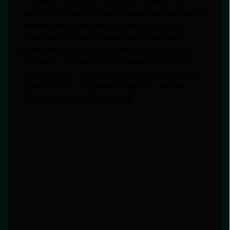
условиях. Для тех, кто хочет точности,
подойдут модели с кварцевым механизмом.
Любителям классики стоит обратить
внимание на механические калибры со
знаменитым автоспуском. Важно также
уточнить, насколько устойчиво стекло к
царапинам — ведь безель с тахиметром не
должен быть подвержен износу, иначе
шкала станет нечитаемой.