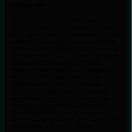
технологии
Среди плюсов тахиметра стоит отметить
независимость от внешних технологий —
он не требует спутников или подключения
к интернету, всегда готов к использованию.
Это делает его надёжным вспомогательным
инструментом в путешествиях, спортивных
состязаниях и даже авиации. Также
тахиметрическая шкала — эстетический
элемент, подчёркивающий статус и
внимание к деталям в дизайне часов.
Однако есть и минусы: ограничение по
времени измерения (до одной минуты),
сложность использования в темноте и
необходимость точности действий
пользователя. Кроме того, шкала бесполезна
без знаний и практики — многие