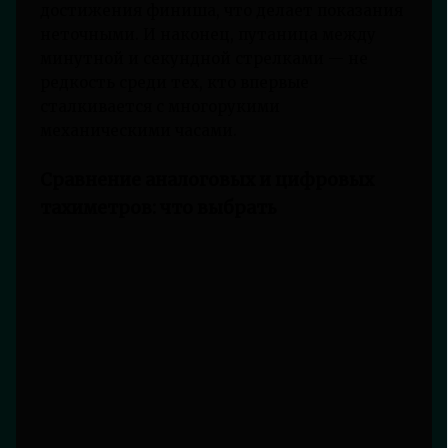
достижения финиша, что делает показания
неточными. И наконец, путаница между
минутной и секундной стрелками — не
редкость среди тех, кто впервые
сталкивается с многорукими
механическими часами.
Сравнение аналоговых и цифровых
тахиметров: что выбрать