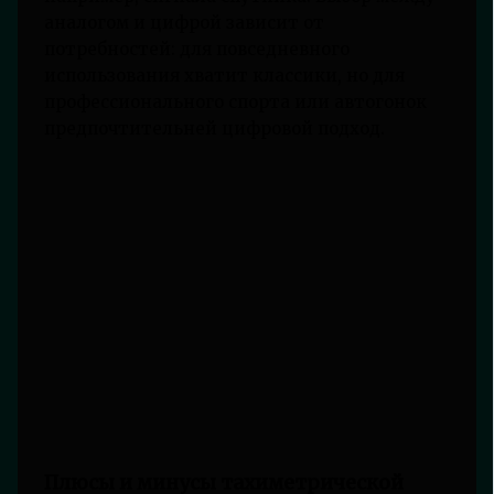
аналогом и цифрой зависит от
потребностей: для повседневного
использования хватит классики, но для
профессионального спорта или автогонок
предпочтительней цифровой подход.
Плюсы и минусы тахиметрической