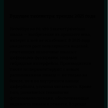
Будущее тахиметра: тренды 2025 года
Несмотря на то, что тахиметрическая
шкала — изобретение из прошлого века,
интерес к ней не ослабевает. В 2025 году
ожидается рост популярности моделей,
сочетающих аналоговые шкалы с
цифровыми функциями, создавая
гибридные интерфейсы. Производители
также экспериментируют с новым
расположением шкалы — не только на
безеле, но и на внутреннем кольце
циферблата, улучшая читаемость. Кроме
того, развивается технология
фотолюминесценции, обеспечивающая
видимость шкалы в темноте. В тренде