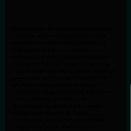
Одна из самых распространённых ошибок
новичков заключается в неправильной
интерпретации результата. Многие не
учитывают, что шкала настроена на
измерение скорости на фиксированном
расстоянии. Если вы измеряете время на
отрезке менее или более одного километра,
результаты автоматически становятся
недостоверными. Ещё одна ошибка —
запуск хронографа после того, как объект
начал движение. Даже секунда
промедления приводит к серьёзным
отклонениям в расчётах. Также
начинающие часто не останавливают
секундную стрелку точно в момент