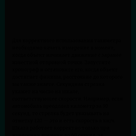
Для корректного использования тахиметра
необходимо начать измерение в момент,
когда объект начинает движение с заранее
известной отправной точки. Запустите
хронограф и остановите его, когда объект
достигнет финиша, расстояние до которого
вы также знаете. Секундная стрелка
укажет на число на шкале,
соответствующее скорости. Например, если
автомобиль преодолел километр за 30
секунд, то стрелка будет указывать на
отметку 120 — это и есть скорость в км/ч.
Шкала работает корректно только при
измерении времени до 60 секунд, за