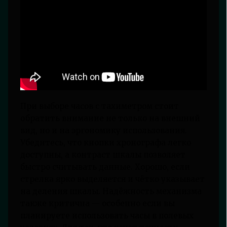
При выборе часов с тахиметром стоит
обратить внимание не только на внешний
вид, но и на эргономику использования.
Убедитесь, что кнопки хронографа легко
доступны, а контраст шкалы позволяет
быстро считывать данные. Хорошо, если
стрелка ярко выделяется и чётко указывает
на деления шкалы. Надёжность механизма
также критична — особенно если вы
планируете использовать часы в полевых