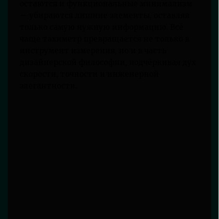
остаются и функциональные минимализм
— убираются лишние элементы, оставляя
только самую нужную информацию. Всё
чаще тахиметр превращается не только в
инструмент измерения, но и в часть
дизайнерской философии, подчёркивая дух
скорости, точности и инженерной
элегантности.