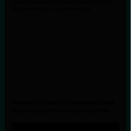
владельцы часов с тахиметром ни разу не
использовали его по назначению.
Как выбрать часы с тахиметрической
шкалой: практическое руководство