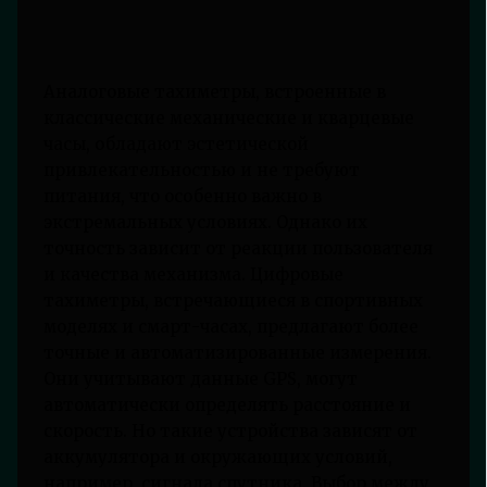
Аналоговые тахиметры, встроенные в
классические механические и кварцевые
часы, обладают эстетической
привлекательностью и не требуют
питания, что особенно важно в
экстремальных условиях. Однако их
точность зависит от реакции пользователя
и качества механизма. Цифровые
тахиметры, встречающиеся в спортивных
моделях и смарт-часах, предлагают более
точные и автоматизированные измерения.
Они учитывают данные GPS, могут
автоматически определять расстояние и
скорость. Но такие устройства зависят от
аккумулятора и окружающих условий,
например, сигнала спутника. Выбор между