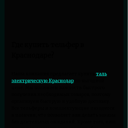
Где купить тельфер в
Краснодаре?
Наша компания предлагает купить
таль
электрическую Краснодар
по выгодной
цене. Мы понимаем важность быстрого
получения необходимых товаров, поэтому
организуем быструю и удобную доставку.
Все тельферы и комплектующие находятся
в наличии, что позволяет вам делать заказы
без длительных ожиданий. Кроме того, наш