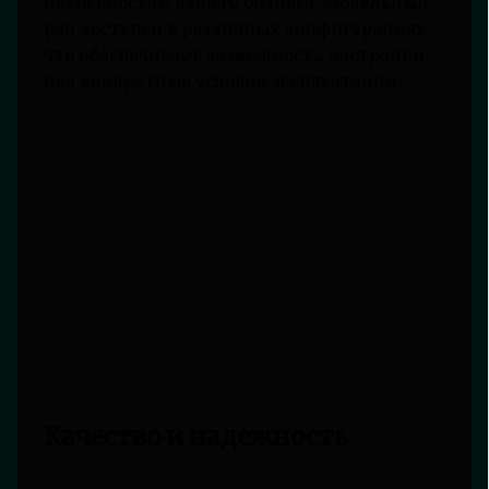
потребностям вашего бизнеса. Модельный
ряд доступен в различных конфигурациях,
что обеспечивает возможность настройки
под конкретные условия эксплуатации.
Качество и надежность