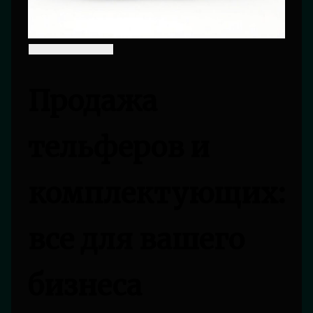
Продажа
тельферов и
комплектующих:
все для вашего
бизнеса