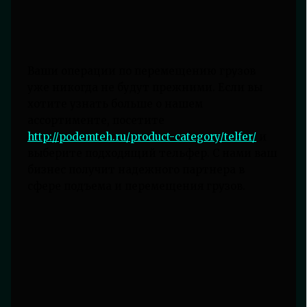
Ваши операции по перемещению грузов
уже никогда не будут прежними. Если вы
хотите узнать больше о нашем
ассортименте, посетите
http://podemteh.ru/product-category/telfer/
и
выберите подходящий тельфер. С нами ваш
бизнес получит надежного партнера в
сфере подъема и перемещения грузов.