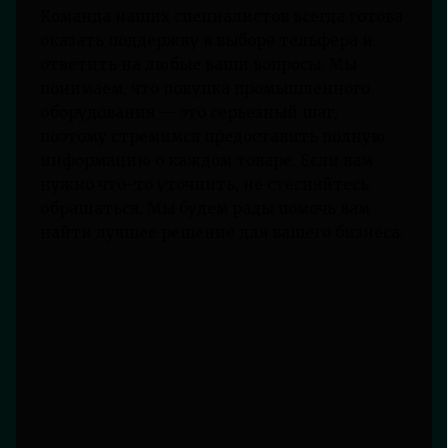
Команда наших специалистов всегда готова
оказать поддержку в выборе тельфера и
ответить на любые ваши вопросы. Мы
понимаем, что покупка промышленного
оборудования — это серьезный шаг,
поэтому стремимся предоставить полную
информацию о каждом товаре. Если вам
нужно что-то уточнить, не стесняйтесь
обращаться. Мы будем рады помочь вам
найти лучшее решение для вашего бизнеса.