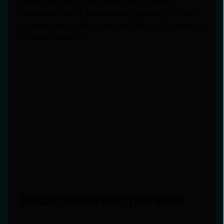
интернет-магазин позволяет удобно
ознакомиться с полным каталогом, а также
использовать фильтры для быстрого поиска
нужной модели.
Поддержка и консультации