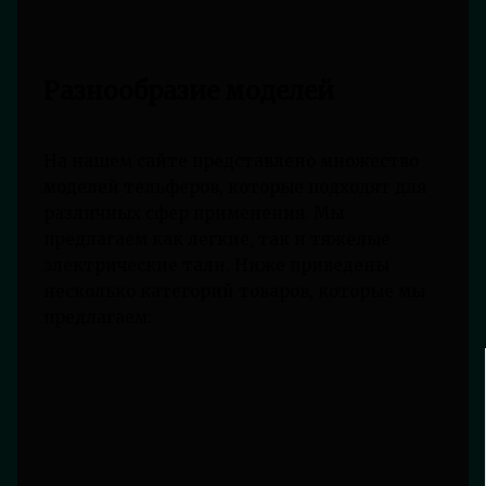
Разнообразие моделей
На нашем сайте представлено множество
моделей тельферов, которые подходят для
различных сфер применения. Мы
предлагаем как легкие, так и тяжелые
электрические тали. Ниже приведены
несколько категорий товаров, которые мы
предлагаем: