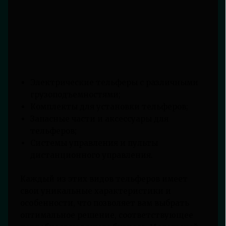
Электрические тельферы с различными
грузоподъемностями;
Комплекты для установки тельферов;
Запасные части и аксессуары для
тельферов;
Системы управления и пульты
дистанционного управления.
Каждый из этих видов тельферов имеет
свои уникальные характеристики и
особенности, что позволяет вам выбрать
оптимальное решение, соответствующее