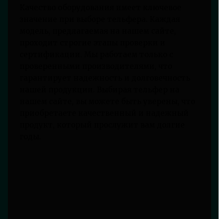
Качество оборудования имеет ключевое
значение при выборе тельфера. Каждая
модель, предлагаемая на нашем сайте,
проходит строгие этапы проверки и
сертификации. Мы работаем только с
проверенными производителями, что
гарантирует надежность и долговечность
нашей продукции. Выбирая тельфер на
нашем сайте, вы можете быть уверены, что
приобретаете качественный и надежный
продукт, который прослужит вам долгие
годы.