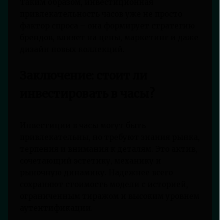
Таким образом, инвестиционная
привлекательность часов уже не просто
фактор спроса – она формирует стратегию
брендов, влияет на цены, маркетинг и даже
дизайн новых коллекций.
Заключение: стоит ли
инвестировать в часы?
Инвестиции в часы могут быть
привлекательны, но требуют знания рынка,
терпения и внимания к деталям. Это актив,
сочетающий эстетику, механику и
рыночную динамику. Надежнее всего
сохраняют стоимость модели с историей,
ограниченным тиражом и высоким уровнем
аутентификации.