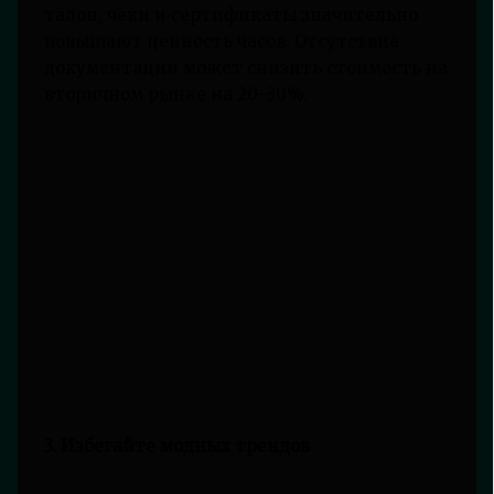
талон, чеки и сертификаты значительно
повышают ценность часов. Отсутствие
документации может снизить стоимость на
вторичном рынке на 20–30%.
3. Избегайте модных трендов