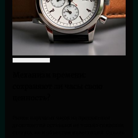
Механизм времени:
сохраняют ли часы свою
ценность?
Рынок наручных часов на протяжении
десятилетий оставался не только символом
статуса, но и объектом инвестиций. Однако