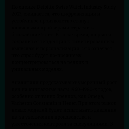
По оценке Deloitte Swiss Watch Industry Study
2023, ожидается, что цифровизация и
устойчивое производство станут
ключевыми драйверами отрасли в
ближайшие 5 лет. В то же время, на рынке
сохранится тенденция к лимитированным
выпускам и персонализации. Это означает,
что спрос будет по-прежнему
концентрироваться на редких и
уникальных моделях.
Аналитики предсказывают умеренный рост
цен на винтажные часы 1960–1980-х годов,
особенно от таких брендов, как Omega,
Vacheron Constantin и Heuer. При этом рынок
новых моделей будет испытывать давление
из-за увеличения производства и
ужесточения контроля за спекуляциями. В