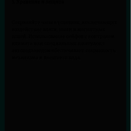
5. Хранение и защита
Сохраняйте часы в условиях, исключающих
воздействие влаги, пыли и магнитных
полей. Использование сейфов с контролем
климата или специальных шкатулок с
автоподзаводом обеспечивает сохранность
механизма и внешнего вида.