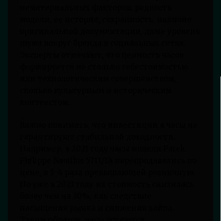
нематериальных факторов: редкость
модели, ее история, сохранность, наличие
оригинальной документации, даже уровень
шума вокруг бренда в социальных сетях.
Эксперты отмечают, что ценность часов
формируется не столько себестоимостью
или технологическим совершенством,
сколько культурным и историческим
контекстом.
Важно понимать, что инвестиции в часы не
гарантируют стабильной доходности.
Например, в 2021 году часы модели Patek
Philippe Nautilus 5711/1A перепродавались по
цене, в 3–4 раза превышающей розничную.
Но уже в 2023 году их стоимость снизилась
более чем на 30%, как следствие
насыщения рынка и снижения хайпа.
Таким образом, часы остаются