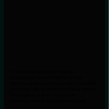
Тем, кто рассматривает часы как
инвестицию, важно помнить: лучше
владеть одной редкой моделью в отличном
состоянии, чем десятком серийных, быстро
теряющих в цене. И тогда время
действительно будет работать на вас.