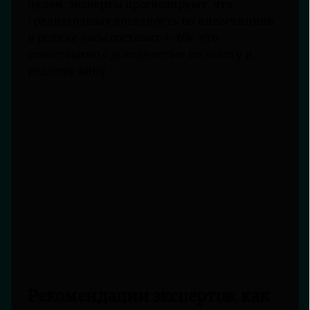
целом, эксперты прогнозируют, что
среднегодовая доходность по инвестициям
в редкие часы составит 4–6%, что
сопоставимо с доходностью по золоту и
редкому вину.
Рекомендации экспертов: как