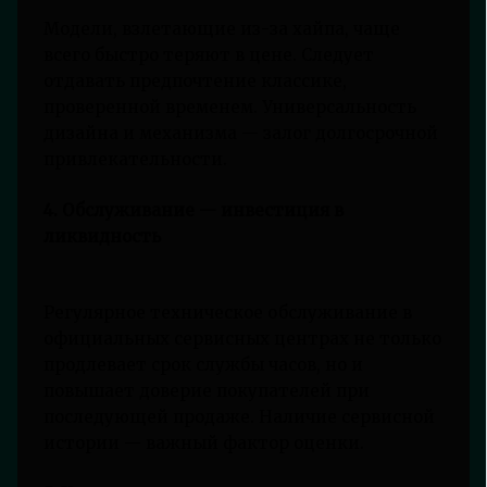
Модели, взлетающие из-за хайпа, чаще
всего быстро теряют в цене. Следует
отдавать предпочтение классике,
проверенной временем. Универсальность
дизайна и механизма — залог долгосрочной
привлекательности.
4. Обслуживание — инвестиция в
ликвидность
Регулярное техническое обслуживание в
официальных сервисных центрах не только
продлевает срок службы часов, но и
повышает доверие покупателей при
последующей продаже. Наличие сервисной
истории — важный фактор оценки.