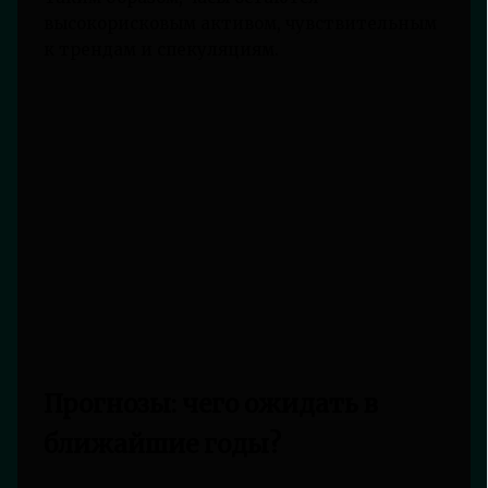
высокорисковым активом, чувствительным
к трендам и спекуляциям.
Прогнозы: чего ожидать в
ближайшие годы?