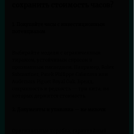
сохранить стоимость часов?
1. Покупайте часы с инвестиционным
потенциалом
Выбирайте модели с ограниченным
тиражом, устойчивым спросом и
признанным наследием. Например, Rolex
Submariner, Patek Philippe Calatrava или
Audemars Piguet Royal Oak. Бренд,
сохранность и редкость — три кита, на
которых держится стоимость.
2. Документы и упаковка — не мелочи
Оригинальные коробка, гарантийный