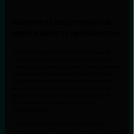
Влияние на индустрию: как
спрос влияет на производство
Рост инвесторского интереса к часам за
последние 10 лет кардинально изменил
саму структуру индустрии. Производители
вынуждены ограничивать выпуск, чтобы
поддерживать искусственный дефицит и
высокие цены. Это особенно заметно по
политике Rolex, которая сознательно не
увеличивает объемы, несмотря на
огромный спрос.
Появление цифровых платформ для
перепродажи (WatchBox, Chrono24, Hodinkee)