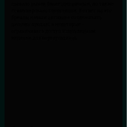
сделало рынок более прозрачным, но также
стимулировало спекуляции. В ответ на это
бренды начали активнее отслеживать
цепочку продаж, а некоторые –
ограничивать доступ к популярным
моделям для перекупщиков.