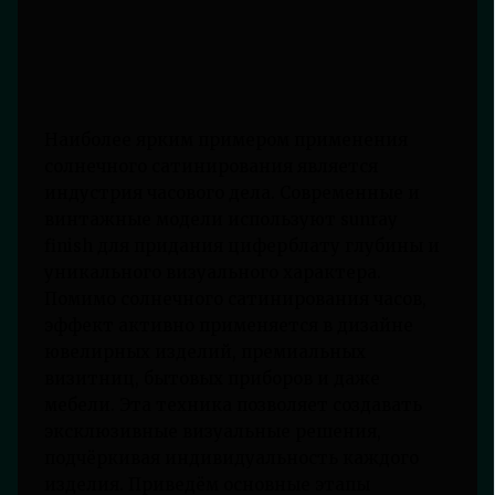
Наиболее ярким примером применения
солнечного сатинирования является
индустрия часового дела. Современные и
винтажные модели используют sunray
finish для придания циферблату глубины и
уникального визуального характера.
Помимо солнечного сатинирования часов,
эффект активно применяется в дизайне
ювелирных изделий, премиальных
визитниц, бытовых приборов и даже
мебели. Эта техника позволяет создавать
эксклюзивные визуальные решения,
подчёркивая индивидуальность каждого
изделия. Приведём основные этапы