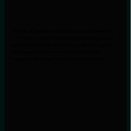
Таким образом, солнечное сатинирование
— это не только технология отделки, но и
выразительный дизайнерский инструмент,
обладающий богатой историей и не
теряющий актуальности в наши дни.