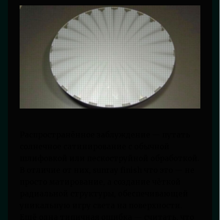
Распространённое заблуждение — путать
солнечное сатинирование с обычной
шлифовкой или пескоструйной обработкой.
В отличие от них, sunray finish что это — не
просто матирование, а создание чёткой
радиальной структуры, обеспечивающей
уникальную игру света на поверхности.
Ещё одна типичная ошибка — считать, что