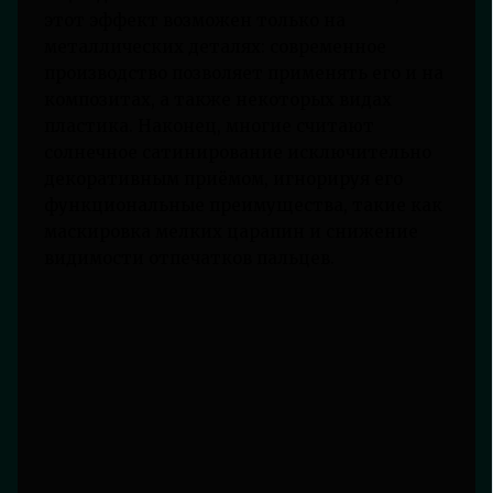
этот эффект возможен только на
металлических деталях: современное
производство позволяет применять его и на
композитах, а также некоторых видах
пластика. Наконец, многие считают
солнечное сатинирование исключительно
декоративным приёмом, игнорируя его
функциональные преимущества, такие как
маскировка мелких царапин и снижение
видимости отпечатков пальцев.