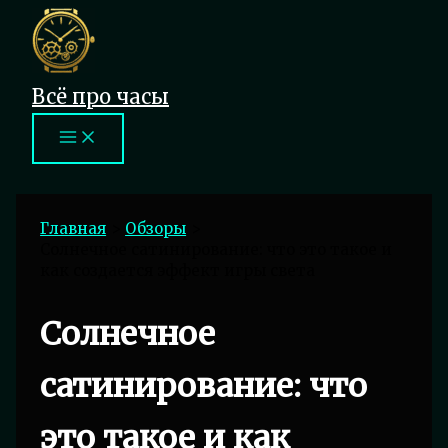
Перейти
к
содержимому
Всё про часы
Главная
Обзоры
Солнечное сатинирование: что это такое и
как создается эффект игры света
Солнечное
сатинирование: что
это такое и как