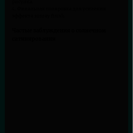
рисунка.
4. Финальная полировка для усиления
эффекта sunray finish.
Частые заблуждения о солнечном
сатинировании