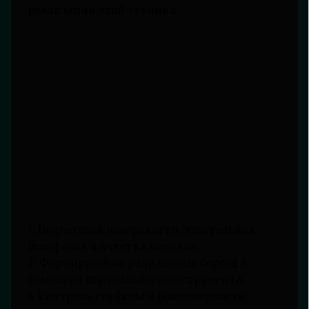
реализации этой техники:
1. Подготовка поверхности: тщательная
шлифовка и очистка металла.
2. Формирование радиальных борозд с
помощью специального инструмента.
3. Контроль глубины и равномерности