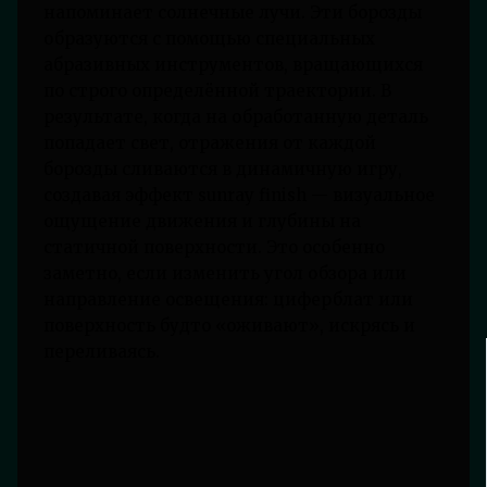
напоминает солнечные лучи. Эти борозды
образуются с помощью специальных
абразивных инструментов, вращающихся
по строго определённой траектории. В
результате, когда на обработанную деталь
попадает свет, отражения от каждой
борозды сливаются в динамичную игру,
создавая эффект sunray finish — визуальное
ощущение движения и глубины на
статичной поверхности. Это особенно
заметно, если изменить угол обзора или
направление освещения: циферблат или
поверхность будто «оживают», искрясь и
переливаясь.