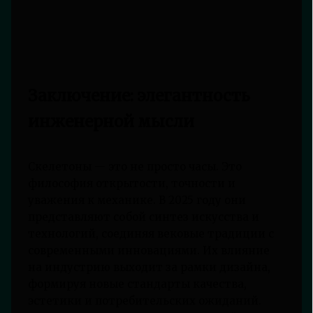
Заключение: элегантность
инженерной мысли
Скелетоны — это не просто часы. Это
философия открытости, точности и
уважения к механике. В 2025 году они
представляют собой синтез искусства и
технологий, соединяя вековые традиции с
современными инновациями. Их влияние
на индустрию выходит за рамки дизайна,
формируя новые стандарты качества,
эстетики и потребительских ожиданий.