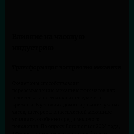
Влияние на часовую
индустрию
Трансформация восприятия механики
Скелетоны способствовали
переосмыслению механических часов как
искусства, а не только инструмента
времени. В условиях доминирования умных
часов, интерес к классической механике
усилился, особенно среди молодого
поколения. По опросу Euromonitor 2024 года,
38% миллениалов и зумеров выбирают