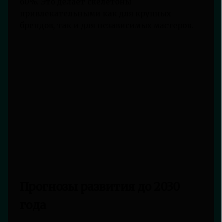
60%. Это делает скелетоны
привлекательными как для крупных
брендов, так и для независимых мастеров.
Прогнозы развития до 2030
года