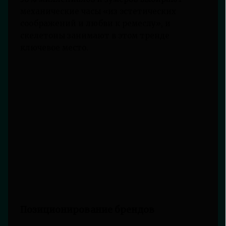
механические часы «из эстетических
соображений и любви к ремеслу», и
скелетоны занимают в этом тренде
ключевое место.
Позиционирование брендов