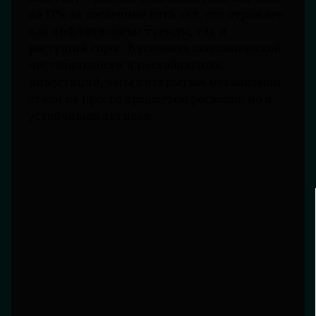
на 17% за последние пять лет, что отражает
как инфляционные тренды, так и
растущий спрос. В условиях экономической
нестабильности и нестабильных
инвестиций, часы с открытым механизмом
стали не просто предметом роскоши, но и
устойчивым активом.