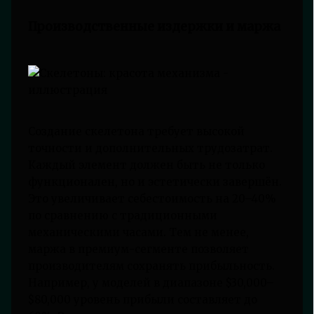
Производственные издержки и маржа
Создание скелетона требует высокой
точности и дополнительных трудозатрат.
Каждый элемент должен быть не только
функционален, но и эстетически завершён.
Это увеличивает себестоимость на 20–40%
по сравнению с традиционными
механическими часами. Тем не менее,
маржа в премиум-сегменте позволяет
производителям сохранять прибыльность.
Например, у моделей в диапазоне $30,000–
$80,000 уровень прибыли составляет до