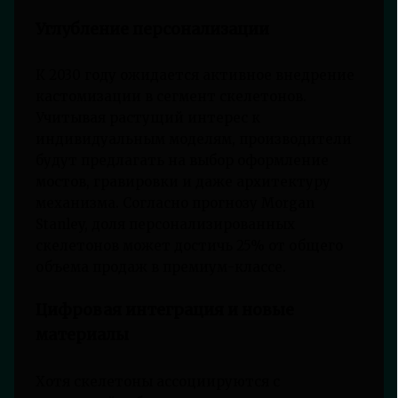
Углубление персонализации
К 2030 году ожидается активное внедрение
кастомизации в сегмент скелетонов.
Учитывая растущий интерес к
индивидуальным моделям, производители
будут предлагать на выбор оформление
мостов, гравировки и даже архитектуру
механизма. Согласно прогнозу Morgan
Stanley, доля персонализированных
скелетонов может достичь 25% от общего
объема продаж в премиум-классе.
Цифровая интеграция и новые
материалы
Хотя скелетоны ассоциируются с