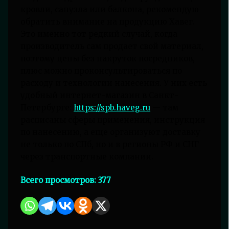
кровли, санузла или балкона, рекомендую
обратить внимание на продукцию Хавег.
Это именно тот редкий случай, когда
производитель сам продает свой материал,
поэтому цены без накруток посредников,
плюс можно проконсультироваться по
расходу и технологии нанесения. У них есть
удобный интернет-магазин в Санкт-
Петербурге:
https://spb.haveg.ru
— там
расписаны сферы применения, инструкция
по нанесению, а еще организуют доставку
не только по СПб, но и в регионы РФ и СНГ
через транспортные компании.
Всего просмотров:
377