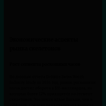
Экономические аспекты
рынка скелетонов
Рост сегмента роскошных часов
По данным отчета Deloitte Swiss Watch
Industry Study за 2024 год, рынок роскошных
часов достиг оборота в $55 миллиардов, из
которых более 12% приходится на сегмент
скелетонов. Это почти вдвое больше, чем в
2018 году. Средняя цена скелетона выросла