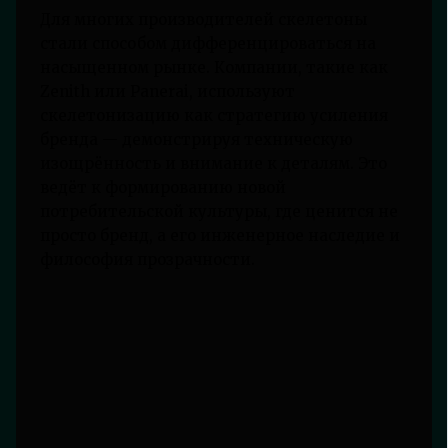
Для многих производителей скелетоны
стали способом дифференцироваться на
насыщенном рынке. Компании, такие как
Zenith или Panerai, используют
скелетонизацию как стратегию усиления
бренда — демонстрируя техническую
изощрённость и внимание к деталям. Это
ведёт к формированию новой
потребительской культуры, где ценится не
просто бренд, а его инженерное наследие и
философия прозрачности.