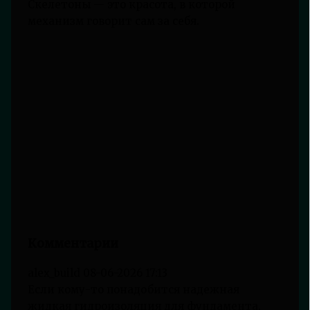
Скелетоны — это красота, в которой
механизм говорит сам за себя.
Комментарии
alex_build
08-06-2026 17:13
Если кому-то понадобится надежная
жидкая гидроизоляция для фундамента,