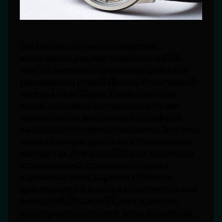
Скелетоны, или часы с открытым
механизмом, впервые появились в XVIII
веке, во времена интенсивного развития
гравировки и ручной сборки. Французский
мастер Андре-Шарль Карон считается
одним из первых, кто предложил идею
демонстрации внутреннего устройства
часов как эстетического элемента. Эти часы
стали символом престижа и технического
мастерства. В течение XIX века скелетоны
использовались преимущественно в
карманных часах, украшая кабинеты
аристократии и коллекции состоятельных
ценителей. Только в XX веке, с ростом
популярности наручных часов, концепция