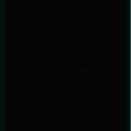
механикой, в будущем возможна
интеграция цифровых элементов:
микродисплеи, трекеры состояния или
блокчейн-чипы для подтверждения
подлинности. Также ожидается
расширение использования
инновационных материалов — карбона,
керамики, сапфировой оболочки. Это
позволит создать модели с высокой
устойчивостью при сохранении
прозрачности механизма.