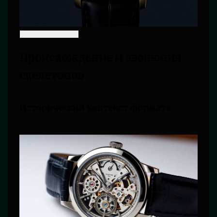
Происхождение и эволюция
скелетонов
Исторический контекст формата