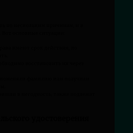
ь по нескольким причинам, и в
. Вот основные ситуации:
рава имеют срок действия, по
ть.
еобходимо восстановить их через
 поменяли фамилию или получили
ы.
ришли в негодность, также подлежат
льского удостоверения