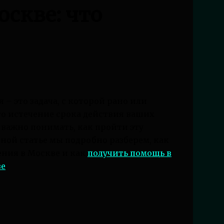
оскве: что
– это задача, с которой рано или
то истечение срока действия ваших
 важно понимать, как пройти эту
нной статье мы подробно разберем, как
ения в Москве и как
получить помощь в
ве
.