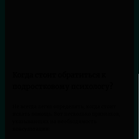
Когда стоит обратиться к
подростковому психологу?
Не всегда легко определить, когда стоит
искать помощь. Вот несколько признаков,
указывающих на необходимость
консультации: