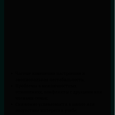
Частые изменения настроения и
эмоциональная нестабильность;
Проблемы в межличностных
отношениях, конфликты с друзьями или
членами семьи;
Снижение успеваемости в школе или
отсутствие интереса к учебе;