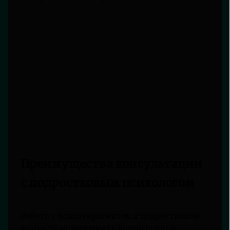
Преимущества консультации
с подростковым психологом
Работа с психотерапевтом в подростковом
возрасте может иметь долгосрочные