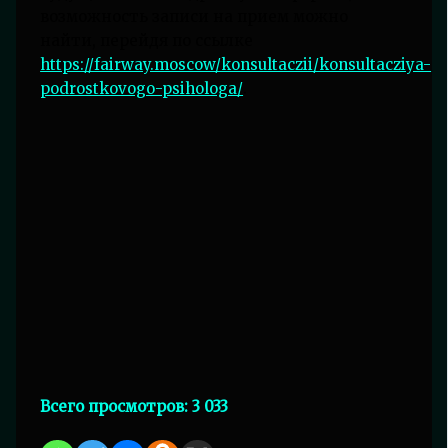
возможность записи на прием можно
найти, перейдя по ссылке
https://fairway.moscow/konsultaczii/konsultacziya-
podrostkovogo-psihologa/
.
Всего просмотров:
3 033