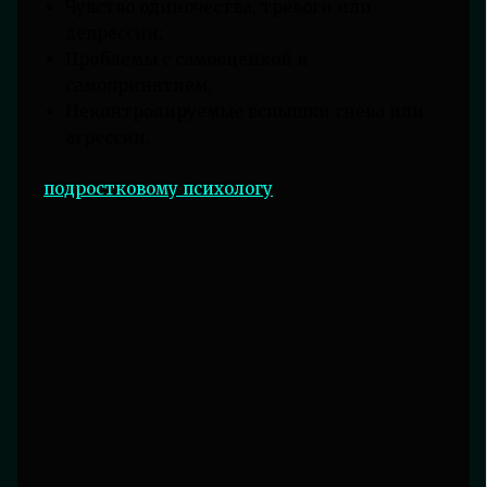
Чувство одиночества, тревоги или
депрессии;
Проблемы с самооценкой и
самопринятием;
Неконтролируемые вспышки гнева или
агрессии.
подростковому психологу