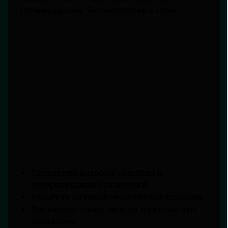
преимущества. Вот несколько из них:
Улучшение навыков общения и
доверительных отношений;
Развитие навыков решения конфликтов;
Понимание своих эмоций и умение ими
управлять;