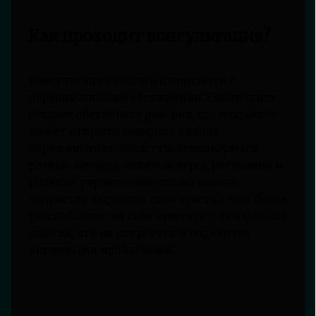
Как проходит консультация?
Консультация обычно начинается с
первоначального обсуждения. Специалист
создает обстановку доверия, где подросток
может открыто говорить о своих
переживаниях. Зачастую используются
разные методы, включая игры, рисование и
ролевые упражнения, чтобы помочь
подростку выразить свои чувства. Чем более
расслабленно он себя чувствует, тем больше
шансов, что он откроется и поделится
истинными проблемами.