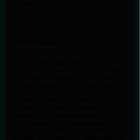
Укрепление самооценки и уверенности в
своих силах;
Научение справляться с стрессом и
сложными жизненными ситуациями.
Заключение
Консультация подросткового психолога —
это важный ресурс для подростков, которые
сталкиваются с вызовами, которых могут не
понимать их родители или сверстники.
Психолог предлагает профессиональную
поддержку и помогает подросткам
открывать себя, учиться понимать и
справляться со своими эмоциями. Это
инвестиция в любое молодое поколение,
которая может значительно улучшить их
будущее. Более подробную информацию и