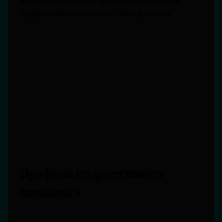
этих сложных тем, навыков общения и
эффективного решения конфликтов.
Профиль подросткового
психолога