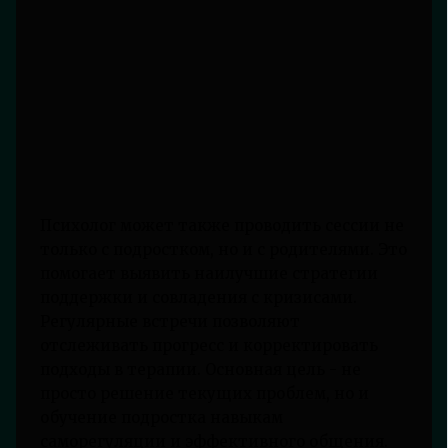
Психолог может также проводить сессии не
только с подростком, но и с родителями. Это
помогает выявить наилучшие стратегии
поддержки и совладения с кризисами.
Регулярные встречи позволяют
отслеживать прогресс и корректировать
подходы в терапии. Основная цель - не
просто решение текущих проблем, но и
обучение подростка навыкам
саморегуляции и эффективного общения.