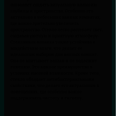
позволяет создать визуальную иллюзию
глубины и пространства. Особенно это
актуально в небольших ванных комнатах,
где важно зрительно увеличить
пространство. Стекло легко рассекает свет,
создавая уютную и приятную атмосферу.
Стеклянная мозаика также устойчива к
воздействию влаги, что делает ее
идеальным выбором для ванных комнат.
Она не впитывает запахи и не подлежит
гниению. Это важное преимущество в
условиях высокой влажности. Кроме того,
стекло обладает антибактериальными
свойствами, что делает его актуальным в
помещениях, где особенно важно
поддерживать чистоту и гигиену.