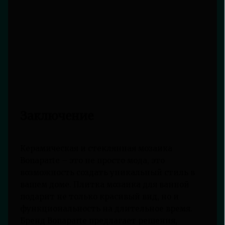
Заключение
Керамическая и стеклянная мозаика
Bonaparte – это не просто мода, это
возможность создать уникальный стиль в
вашем доме. Плитка мозаика для ванной
подарит не только красивый вид, но и
функциональность на длительное время.
Бренд Bonaparte предлагает решения,