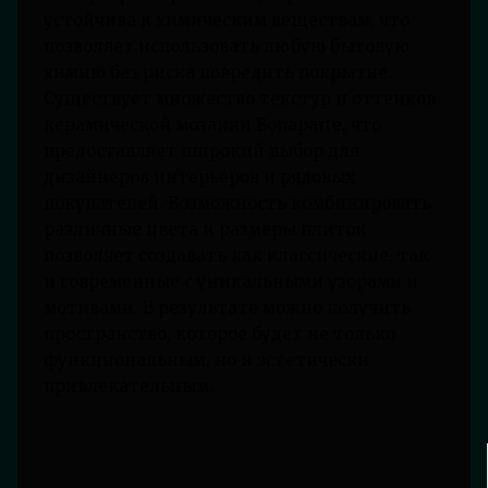
устойчива к химическим веществам, что
позволяет использовать любую бытовую
химию без риска повредить покрытие.
Существует множество текстур и оттенков
керамической мозаики Bonaparte, что
предоставляет широкий выбор для
дизайнеров интерьеров и рядовых
покупателей. Возможность комбинировать
различные цвета и размеры плиток
позволяет создавать как классические, так
и современные с уникальными узорами и
мотивами. В результате можно получить
пространство, которое будет не только
функциональным, но и эстетически
привлекательным.