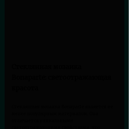
Стеклянная мозаика
Bonaparte: светоотражающая
красота
Стеклянная мозаика Bonaparte является не
менее популярным материалом. Она
отличается уникальными
светоотражающими свойствами, что