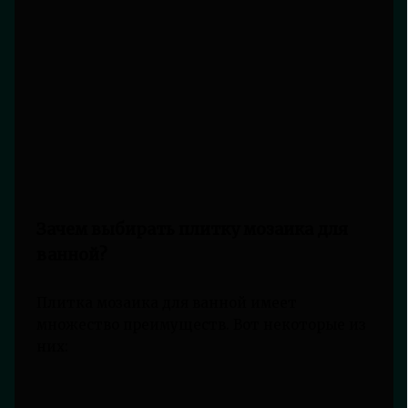
Зачем выбирать плитку мозаика для
ванной?
Плитка мозаика для ванной имеет
множество преимуществ. Вот некоторые из
них: