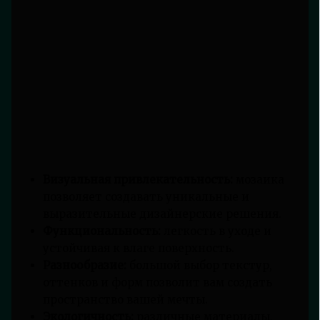
Визуальная привлекательность:
мозаика
позволяет создавать уникальные и
выразительные дизайнерские решения.
Функциональность:
легкость в уходе и
устойчивая к влаге поверхность.
Разнообразие:
большой выбор текстур,
оттенков и форм позволит вам создать
пространство вашей мечты.
Экологичность:
различные материалы,