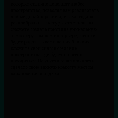
которые отлично дополнят любое
пространство, позволяя вам реализовать
любые дизайнерские идеи. Благодаря
разнообразию текстур и оттенков, вы
сможете создать поистине уникальную
атмосферу в вашем интерьере, которая
будет радовать вас и ваших близких.
Вложите свои силы в создание
пространства, где будет приятно
находиться. Не упустите возможность
сделать свою ванную комнату местом
вдохновения и отдыха.