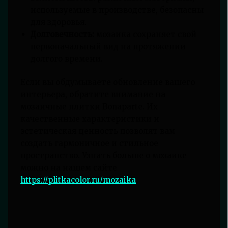
используемые в производстве, безопасны
для здоровья.
Долговечность:
мозаика сохраняет свой
первоначальный вид на протяжении
долгого времени.
Если вы обдумываете обновление вашего
интерьера, обратите внимание на
мозаичные плитки Bonaparte. Их
качественные характеристики и
эстетическая ценность позволят вам
создать гармоничное и стильное
пространство. Узнать больше о мозаике
можно на нашем сайте
https://plitkacolor.ru/mozaika
.