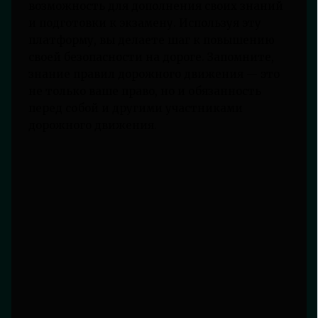
возможность для дополнения своих знаний
и подготовки к экзамену. Используя эту
платформу, вы делаете шаг к повышению
своей безопасности на дороге. Запомните,
знание правил дорожного движения — это
не только ваше право, но и обязанность
перед собой и другими участниками
дорожного движения.