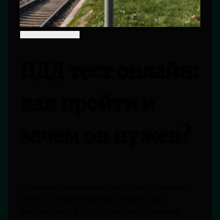
ПДД тест онлайн:
как пройти и
зачем он нужен?
С момента появления интернета, многие
аспекты нашей жизни значительно
изменились, и тестирование на знание