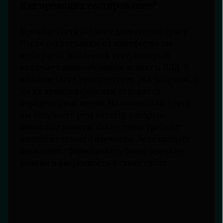
Как проходит тестирование?
Процесс тестирования достаточно прост.
После регистрации на платформе вы
выбираете желаемый тест, который
включает разнообразные аспекты ПДД. В
каждом тесте присутствует ряд вопросов, и
на их прохождение вам отводится
определенное время. По окончании теста
вы получаете результаты, которые
помогают понять, какие темы требуют
дополнительного изучения. Этот процесс
позволяет сформировать более крепкие
знания и уверенность в своих силах.