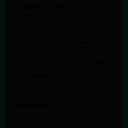
Практика:
чаще проходите тесты, это
поможет закрепить знания.
Изучайте ошибки:
обратите внимание на
неточные ответы и разберите, в чем
причина.
Вопросы на реальных экзаменах:
старайтесь найти и изучить вопросы,
которые могут быть на экзамене.
Используйте обучающие видео:
так
информация лучше запоминается.
Не торопитесь:
уделите внимание
каждому вопросу, это увеличит шансы на
успех.
Заключение
ПДД тест онлайн предоставляет отличную