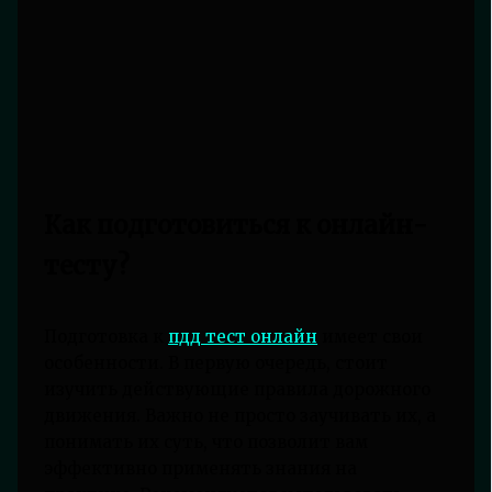
Как подготовиться к онлайн-
тесту?
Подготовка к
пдд тест онлайн
имеет свои
особенности. В первую очередь, стоит
изучить действующие правила дорожного
движения. Важно не просто заучивать их, а
понимать их суть, что позволит вам
эффективно применять знания на