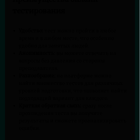
тестирования
Удобство:
тест можно пройти в любое
время и в любом месте, что особенно
удобно для занятых людей.
Анонимность:
вы можете отвечать на
вопросы без давления со стороны
преподавателя.
Разнообразие:
на платформе можно
найти множество тестов для различных
уровней подготовки, что позволяет найти
подходящий вариант для каждого.
Краткая обратная связь:
сразу после
прохождения теста вы получите
результаты и сможете проанализировать
ошибки.