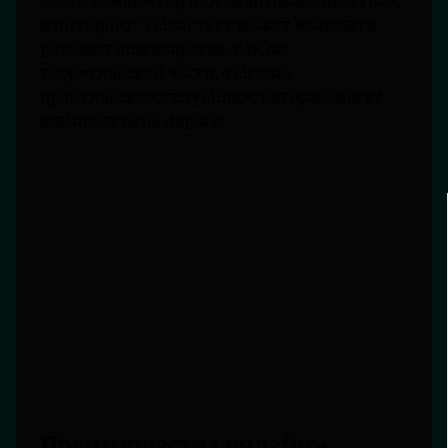
— это компьютер или смартфон с доступом
в интернет. Такой тест может включать
разные типы вопросов: как по
теоретической части, так и по
практическим ситуациям, которые могут
возникнуть на дороге.
Преимущества онлайн-