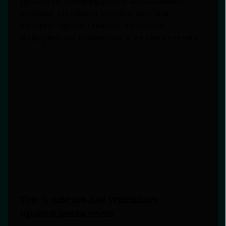
практике. Рекомендуется использовать
учебные пособия и онлайн-ресурсы,
которые предоставляют полезную
информацию о правилах и их применении.
Топ-5 советов для успешного
прохождения теста