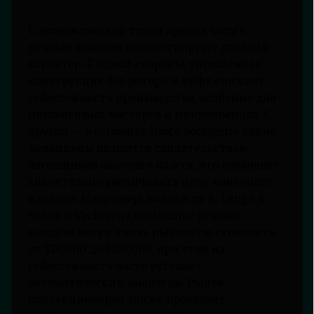
С экономической точки зрения часы с
ручным заводом демонстрируют двоякий
характер. С одной стороны, упрощённая
конструкция без ротора и муфт снижает
себестоимость производства, особенно для
независимых мастеров и микробрендов. С
другой — в сегменте haute horlogerie такие
механизмы являются свидетельством
часовщиков высокого класса, что позволяет
значительно увеличивать цену конечного
изделия. Например, модели от A. Lange &
Söhne и Vacheron Constantin с ручным
заводом могут иметь рыночную стоимость
от $20,000 до $100,000, при этом их
себестоимость часто уступает
автоматическим аналогам. Рынок
коллекционеров также проявляет