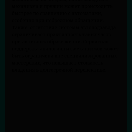
механизма и пружин может происходить
быстрее по сравнению с автоматами,
особенно при небрежном обращении.
Также, отсутствие системы автоподзавода
ограничивает практичность таких часов
при активном образе жизни. Сервисная
поддержка аналогичных механизмов может
быть ограничена вне специализированных
мастерских, что повышает стоимость
владения в долгосрочной перспективе.