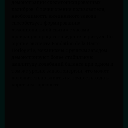
демонстрации скелетонизированных
калибров. С точки зрения пользователя,
необходимость ежедневного завода
способствует формированию
«эмоциональной связи» с часами,
превращая процесс заведения в ритуал. По
оценке эксперта Fondation de la Haute
Horlogerie, механизмы с ручным заводом
демонстрируют более стабильную
амплитуду колебаний баланса при одном и
том же уровне запаса энергии, что может
положительно влиять на точность хода в
коротком горизонте.