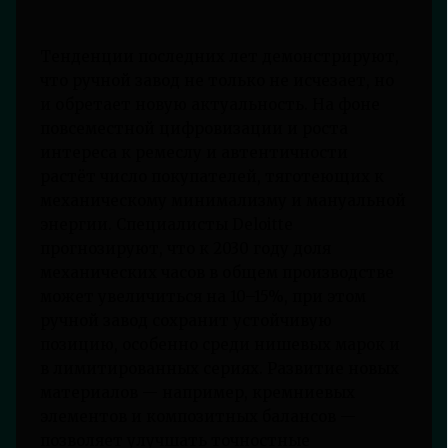
Тенденции последних лет демонстрируют,
что ручной завод не только не исчезает, но
и обретает новую актуальность. На фоне
повсеместной цифровизации и роста
интереса к ремеслу и автентичности
растёт число покупателей, тяготеющих к
механическому минимализму и мануальной
энергии. Специалисты Deloitte
прогнозируют, что к 2030 году доля
механических часов в общем производстве
может увеличиться на 10–15%, при этом
ручной завод сохранит устойчивую
позицию, особенно среди нишевых марок и
в лимитированных сериях. Развитие новых
материалов — например, кремниевых
элементов и композитных балансов —
позволяет улучшать точностные