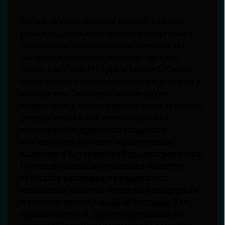
Часы с ручным заводом играют важную
роль в поддержании часового искусства и
сохранении традиционных ремёсел. Их
наличие в линейках ведущих брендов,
таких как Patek Philippe и Jaeger-LeCoultre,
подчеркивает приверженность к истокам и
мастерству. Эксперты рекомендуют
инвесторам в часовой рынок рассматривать
ручные модели как актив с высокой
долгосрочной привлекательностью,
особенно при условии ограниченных
выпусков и исторической преемственности.
Потенциальным покупателям советуют
обращать внимание на надёжность
механизма, наличие сервисной поддержки
и степень износа заводной системы. Для
производителей, ориентирующихся на