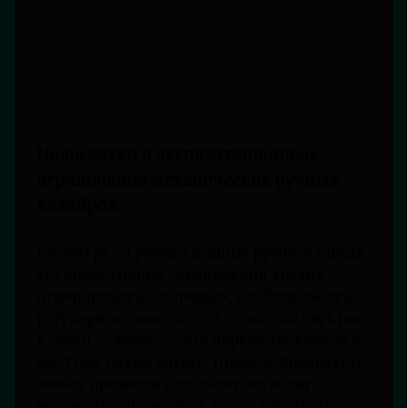
Недостатки и эксплуатационные
ограничения механических ручных
калибров
Несмотря на романтизацию ручного завода,
его объективные ограничения трудно
игнорировать. Во-первых, необходимость
регулярного завода — от одного до двух раз
в сутки — может стать обременительной в
быстром ритме жизни. Пропуск процедуры
может привести к полному останову
механизма. Во-вторых, износ заводного