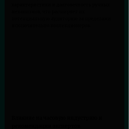
характеристики и долговечность ручных
механизмов, что расширяет их
потенциальную аудиторию за пределами
исключительно коллекционеров.
Влияние на часовую индустрию и
рекомендации экспертов