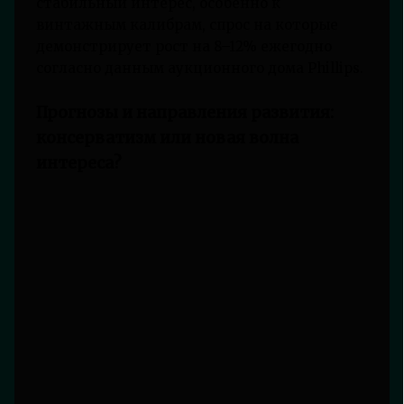
стабильный интерес, особенно к
винтажным калибрам, спрос на которые
демонстрирует рост на 8–12% ежегодно
согласно данным аукционного дома Phillips.
Прогнозы и направления развития:
консерватизм или новая волна
интереса?