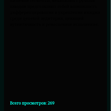
нишевые сегменты, механизмы с ручным
заводом представляют собой возможность
дифференцирования и укрепления имиджа
среди целевой аудитории, ценящей
аутентичность и ремесленное исполнение.
Всего просмотров:
269