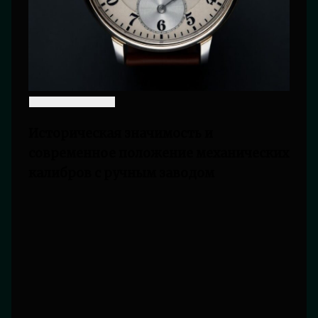
Историческая значимость и
современное положение механических
калибров с ручным заводом