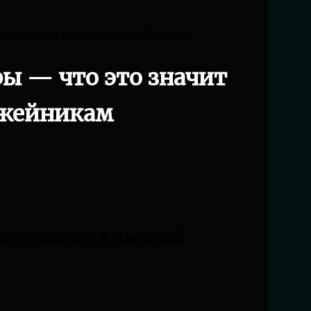
 зачем они нужны оружейникам
ы — что это значит
ужейникам
то значит в часовой