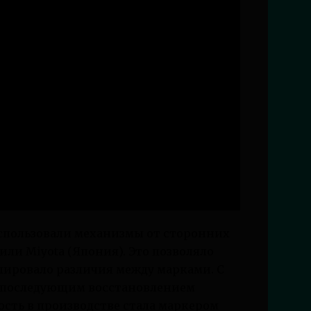
спользовали механизмы от сторонних
или Miyota (Япония). Это позволяло
лировало различия между марками. С
 и последующим восстановлением
сть в производстве стала маркером