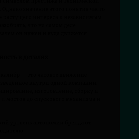
 символом престижа и технической
 Однако значение этого понятия часто
оне растущего интереса к независимым
азобрать, что на самом деле
зачем он нужен и куда движется
ность в деталях
калибр — это часовое движение
изведённое внутри одной компании.
ипирование, изготовление, сборку и
и мостов до спускового механизма и
ий уровень автономии бренда от
водителю: