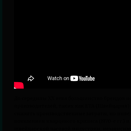
До середины XX века большинство брендов и
производителей, таких как ETA (Швейцария) 
снизить производственные затраты, но ниве
появлением кварцевого кризиса (1970-е гг.)
швейцарской часовой индустрии, независимо