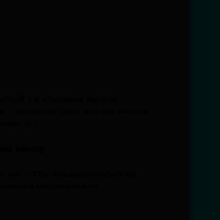
ённый в мастерской бренда,
 – ключевое здесь именно полное
зработка.
ный калибр
ее чем сотни микроскопических
компания изготавливает: