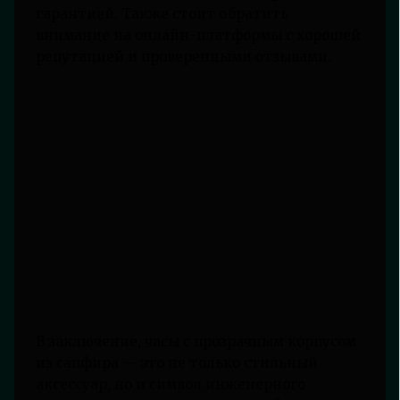
гарантией. Также стоит обратить
внимание на онлайн-платформы с хорошей
репутацией и проверенными отзывами.
В заключение, часы с прозрачным корпусом
из сапфира — это не только стильный
аксессуар, но и символ инженерного