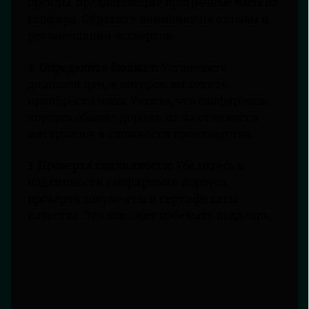
бренды, предлагающие прозрачные часы из
сапфира. Обратите внимание на отзывы и
рекомендации экспертов.
2.
Определите бюджет:
Установите
диапазон цен, в котором вы хотите
приобрести часы. Учтите, что сапфировые
корпуса обычно дороже из-за стоимости
материалов и сложности производства.
3.
Проверка подлинности:
Убедитесь в
подлинности сапфирового корпуса,
проверяя документы и сертификаты
качества. Это поможет избежать подделок.