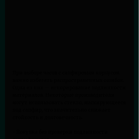
При выборе часов с сапфировым корпусом
важно избегать распространенных ошибок.
Одна из них — игнорирование подлинности
материалов. Некоторые производители
могут использовать стекло, маскирующееся
под сапфир, что значительно снижает
стойкость и долговечность.
- Покупка без проверки подлинности