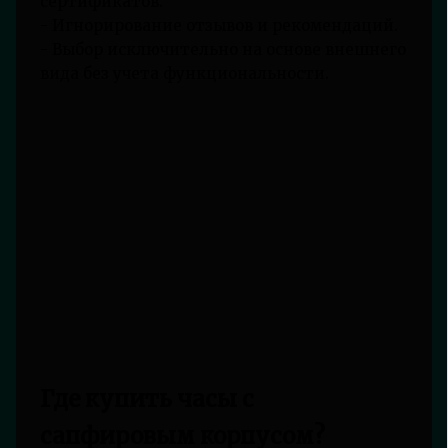
сертификатов.
- Игнорирование отзывов и рекомендаций.
- Выбор исключительно на основе внешнего
вида без учета функциональности.
Где купить часы с
сапфировым корпусом?