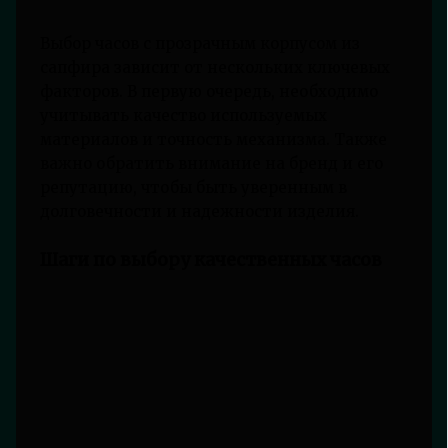
Выбор часов с прозрачным корпусом из
сапфира зависит от нескольких ключевых
факторов. В первую очередь, необходимо
учитывать качество используемых
материалов и точность механизма. Также
важно обратить внимание на бренд и его
репутацию, чтобы быть уверенным в
долговечности и надежности изделия.
Шаги по выбору качественных часов