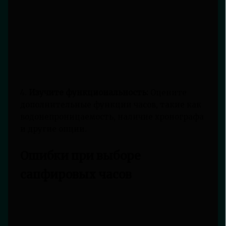
4.
Изучите функциональность:
Оцените
дополнительные функции часов, такие как
водонепроницаемость, наличие хронографа
и другие опции.
Ошибки при выборе
сапфировых часов