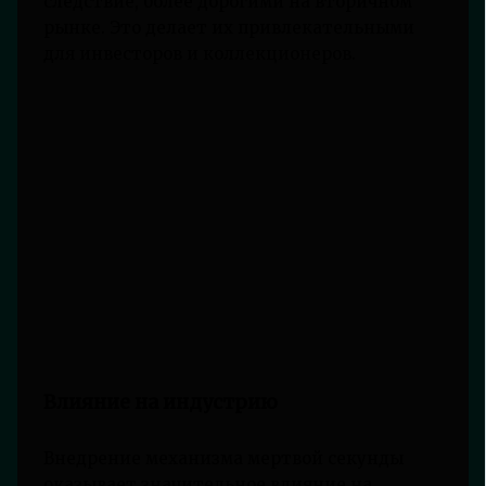
следствие, более дорогими на вторичном
рынке. Это делает их привлекательными
для инвесторов и коллекционеров.
Влияние на индустрию
Внедрение механизма мертвой секунды
оказывает значительное влияние на