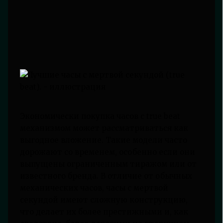
Экономически покупка часов с true beat
механизмом может рассматриваться как
выгодное вложение. Такие модели часто
дорожают со временем, особенно если они
выпущены ограниченным тиражом или от
известного бренда. В отличие от обычных
механических часов, часы с мертвой
секундой имеют сложную конструкцию,
что делает их более престижными и, как