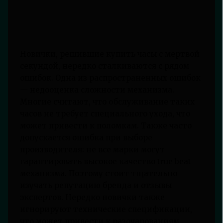
Новички, решившие купить часы с мертвой
секундой, нередко сталкиваются с рядом
ошибок. Одна из распространенных ошибок
— недооценка сложности механизма.
Многие считают, что обслуживание таких
часов не требует специального ухода, что
может привести к поломкам. Также часто
допускается ошибка при выборе
производителя: не все марки могут
гарантировать высокое качество true beat
механизма. Поэтому стоит тщательно
изучать репутацию бренда и отзывы
экспертов. Нередко новички также
игнорируют технические спецификации,
что может привести к разочарованиям