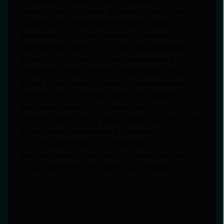
часовую индустрию. Производители часов
вынуждены совершенствовать свои
технологии, чтобы соответствовать
растущему спросу на такие изысканные
модели. Это стимулирует инновации и
развитие новых способов производства.
Более того, такая сложность механизмов
требует от мастеров высокого уровня
квалификации, что в свою очередь
способствует росту индустрии в целом. Это
привлекает внимание не только
коллекционеров, но и обычных
потребителей, которые стремятся купить
часы с мертвой секундой как символ
статуса.