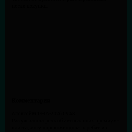
после покупки.
Комментарии
АлексейМ
18-05-2026 09:48
Раз уж зашла речь об автосалонах премиум-
класса, могу порекомендовать ребят из