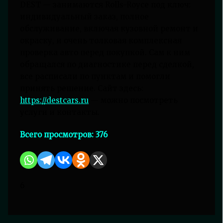
DEST — занимаются Rolls-Royce под ключ:
индивидуальный заказ, полное
обслуживание, включая кузовной ремонт и
окраску, и очень толковая комплексная
проверка авто перед покупкой. Сам к ним
обращался по диагностике перед сделкой,
все расписали по пунктам и помогли
принять решение. Сайт здесь:
https://destcars.ru
— можно посмотреть
услуги и контакты.
Всего просмотров:
376
6