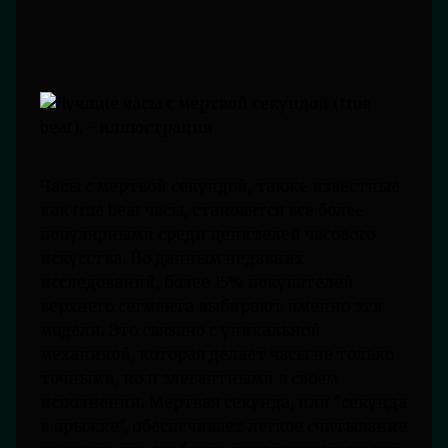
Часы с мертвой секундой, также известные
как true beat часы, становятся все более
популярными среди ценителей часового
искусства. По данным недавних
исследований, более 15% покупателей
верхнего сегмента выбирают именно эти
модели. Это связано с уникальной
механикой, которая делает часы не только
точными, но и элегантными в своем
исполнении. Мертвая секунда, или "секунда
в прыжке", обеспечивает легкое считывание