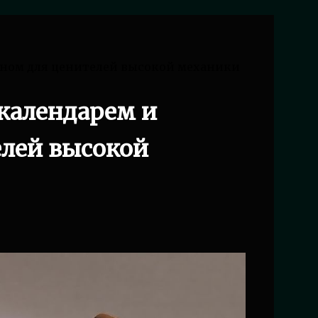
оном для ценителей высокой механики
календарем и
лей высокой