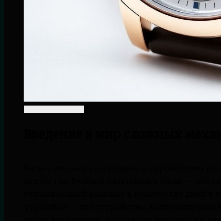
Введение в мир сложных меха
Часы с вечным календарем и турбийоном пр
искусства. Вечный календарь в часах — это 
учитывающий разницу в количестве дней в м
Турбийон — это устройство, компенсирующ
могут возникнуть, когда часы находятся в о