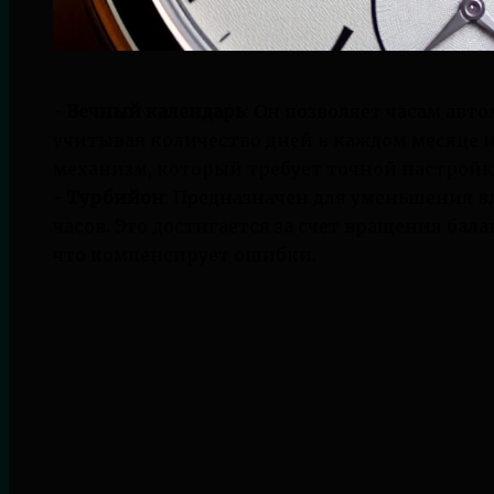
-
Вечный календарь
: Он позволяет часам авт
учитывая количество дней в каждом месяце 
механизм, который требует точной настройк
-
Турбийон
: Предназначен для уменьшения в
часов. Это достигается за счет вращения бал
что компенсирует ошибки.