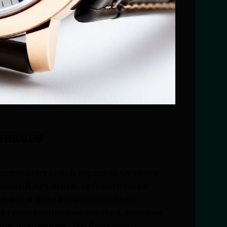
низмов
едставляют собой вершину часового
сложный механизм, автоматически
есяце и даже високосные годы.
ее гравитационные ошибки, которые
дном положении. Эти функции