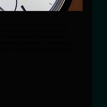
оматически корректировать дату,
и високосные годы. Это сложный
и и регулярного обслуживания.
лияния гравитации на точность хода
ансового механизма вокруг своей оси,