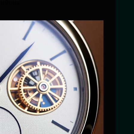
бийона