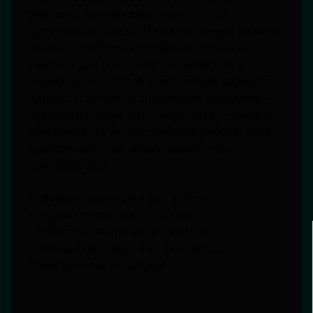
ремешок, желательно черного или
коричневого цвета. Не менее важен размер:
диаметр корпуса в пределах 36–40 мм
уместен для большинства запястий и не
отвлекает от общей композиции делового
наряда. И наконец, надежный механизм —
автоматический или кварцевый — должен
обеспечивать бесперебойную работу, ведь
практичность не менее важна, чем
внешний вид.
Основные критерии для выбора:
- Диаметр корпуса: 36–40 мм
- Толщина: желательно до 11 мм
- Механизм: кварц или автомат, с
проверенным калибром