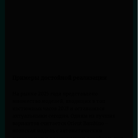
Примеры достойной реализации
На рынке 2025 года представлено
множество моделей, входящих в топ
костюмных часов 2023 и оставшихся
актуальными сегодня. Одним из лучших
вариантов считается Orient Bambino –
японская модель с автоматическим