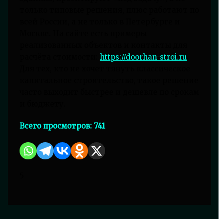
только типовые решения, плюс работают по
всей России, а не только в Петербурге и
Москве. На сайте есть примеры
реализованных объектов и контакты для
расчёта стоимости:
https://doorhan-stroi.ru
.
Для тех, кто не хочет тянуть классическое
капитальное строительство, такое решение
часто выходит быстрее и дешевле по срокам
и бюджету.
Всего просмотров:
741
5