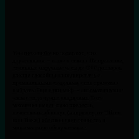
Многие ошибочно полагают, что
дороговизна — ключ к стилю. На практике,
стильные наручные часы до 1000 долларов
вполне способны конкурировать с
премиальными моделями, если грамотно
выбрать. Еще один миф — автоматические
часы всегда лучше кварцевых. Хотя
механика имеет свою прелесть,
качественный кварц (например, от Citizen
или Tissot) обеспечивает точность и
минимальное обслуживание.