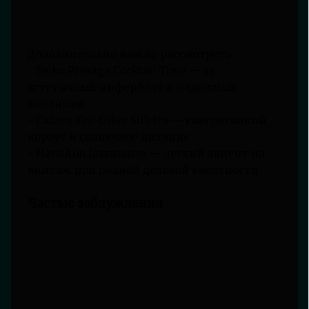
Дополнительно можно рассмотреть:
- Seiko Presage Cocktail Time — за
эстетичный циферблат и надежный
механизм
- Citizen Eco-Drive Stiletto — ультратонкий
корпус и солнечное питание
- Hamilton Jazzmaster — легкий акцент на
винтаж при полной деловой уместности
Частые заблуждения