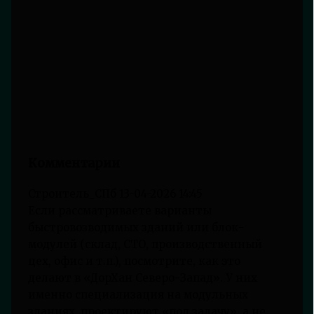
Комментарии
Строитель_СПб
13-04-2026 14:45
Если рассматриваете варианты
быстровозводимых зданий или блок-
модулей (склад, СТО, производственный
цех, офис и т.п.), посмотрите, как это
делают в «ДорХан Северо-Запад». У них
именно специализация на модульных
зданиях, проектируют «под задачу», а не