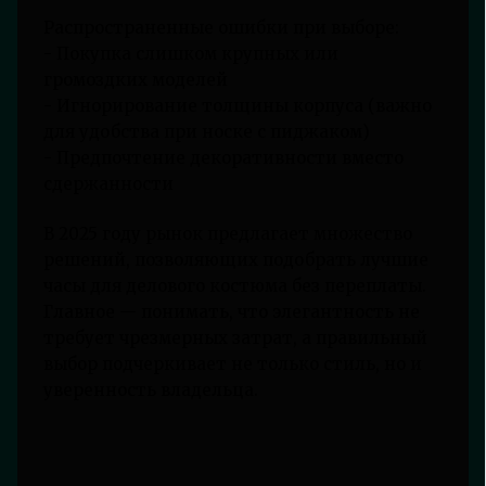
Распространенные ошибки при выборе:
- Покупка слишком крупных или
громоздких моделей
- Игнорирование толщины корпуса (важно
для удобства при носке с пиджаком)
- Предпочтение декоративности вместо
сдержанности
В 2025 году рынок предлагает множество
решений, позволяющих подобрать лучшие
часы для делового костюма без переплаты.
Главное — понимать, что элегантность не
требует чрезмерных затрат, а правильный
выбор подчеркивает не только стиль, но и
уверенность владельца.