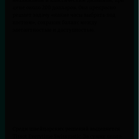
механизмом и классическим дизайном, при
цене около 200 долларов. Она прекрасно
решает задачу «какие часы выбрать под
костюм», сохраняя баланс между
элегантностью и доступностью.
Среди швейцарских решений выделяется
Tissot Everytime Swissmatic. За сумму около