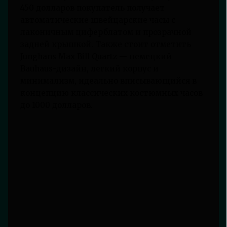
450 долларов покупатель получает
автоматические швейцарские часы с
лаконичным циферблатом и прозрачной
задней крышкой. Также стоит отметить
Junghans Max Bill Quartz — немецкий
Bauhaus-дизайн, легкий корпус и
минимализм, идеально вписывающийся в
концепцию классических костюмных часов
до 1000 долларов.