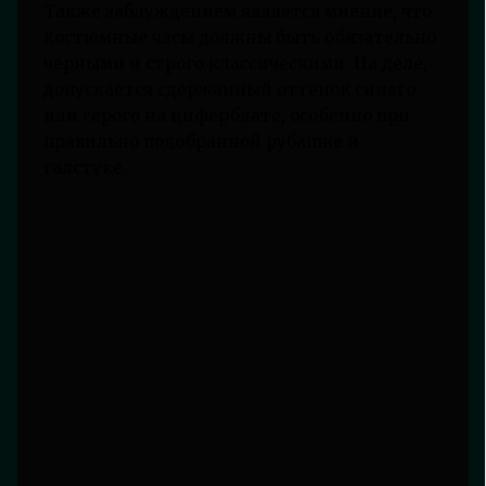
Также заблуждением является мнение, что
костюмные часы должны быть обязательно
черными и строго классическими. На деле,
допускается сдержанный оттенок синего
или серого на циферблате, особенно при
правильно подобранной рубашке и
галстуке.