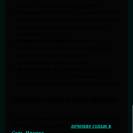
сферах - от искусства до спорта.
Здоровье.
Многие лагеря располагаются в
живописных местах, где свежий воздух и
природа способствуют укреплению
здоровья.
Новые впечатления.
Путешествуя,
школьники познают мир, расширяют
свои горизонты и получают
незабываемые впечатления.
Безопасность.
Воспитатели и тренеры
тщательно следят за безопасностью
детей и создают комфортную атмосферу.
Лечение солью в Соль-Илецке
Одним из самых уникальных направлений
детских туров является
лечение солью в