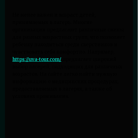
Не менее важен и возраст детей,
принимаемых в лагерь. Многие
организации предлагают различные смены
для разных возрастных групп, что позволяет
ребенку находиться среди сверстников и
чувствовать себя комфортно. Например,
https://uva-tour.com/
предлагает широкий
выбор лагерей, подходящих для различных
возрастов. На сайте легко найти нужную
информацию о медицинских процедурах,
предоставляемых в лагерях, а также об
условиях проживания.