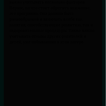
важно учитывать несколько факторов.
Первое, на что стоит обратить внимание,
это программа. Она должна быть
разнообразной и включать в себя как
занятия, способствующие развитию, так и
оздоровительные процедуры. Также важно
учитывать отзывы других родителей и
детей, уже побывавших в этом лагере.