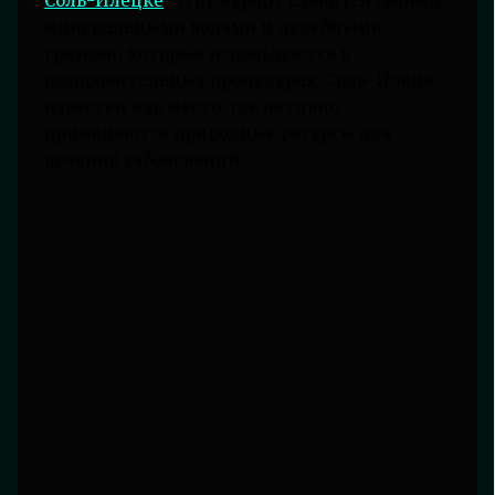
Соль-Илецке
. Этот курорт славится своими
минеральными водами и целебными
грязями, которые используются в
оздоровительных процедурах. Соль-Илецк
известен как место, где активно
применяются природные ресурсы для
лечения заболеваний.