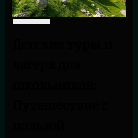
Детские туры и
лагеря для
школьников:
Путешествие с
пользой