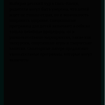
Выбирая детский тур в Соль-Илецк,
родители могут быть уверены, что детей
ждет не только отдых, но и возможность
поправить здоровье. Специальные
программы для детей включают в себя не
только лечебные процедуры, но и
развлекательные мероприятия, такие как
экскурсии, спортивные игры и творческие
занятия. Санаторные лагеря предлагают
увлекательные программы, которые могут
включать: