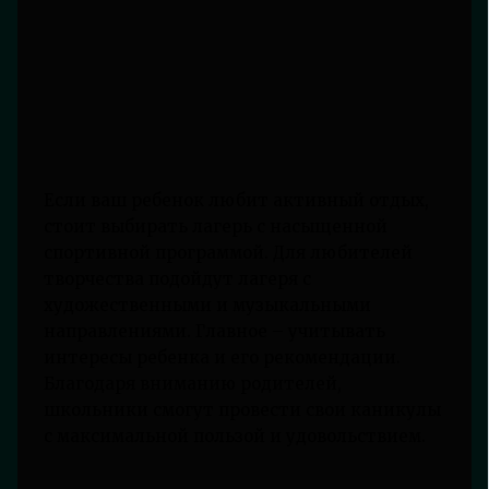
Если ваш ребенок любит активный отдых,
стоит выбирать лагерь с насыщенной
спортивной программой. Для любителей
творчества подойдут лагеря с
художественными и музыкальными
направлениями. Главное – учитывать
интересы ребенка и его рекомендации.
Благодаря вниманию родителей,
школьники смогут провести свои каникулы
с максимальной пользой и удовольствием.