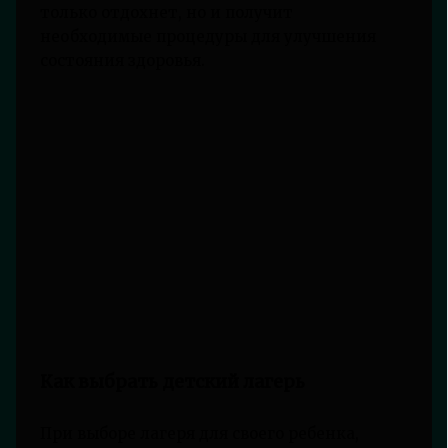
только отдохнет, но и получит
необходимые процедуры для улучшения
состояния здоровья.
Как выбрать детский лагерь
При выборе лагеря для своего ребенка,