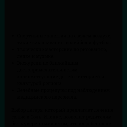
Спортивные занятия на свежем воздухе,
такие как плавание, волейбол и футбол.
Творческие мастерские по рисованию,
лепке и музыке.
Экскурсии по ближайшим
достопримечательностям,
знакомствующие детей с историей и
культурой региона.
Лечебные процедуры под наблюдением
медицинского персонала.
Выбор лагеря, который предлагает лечение
солью в Соль-Илецке, позволит родителям
быть уверенными в том, что их ребенок не