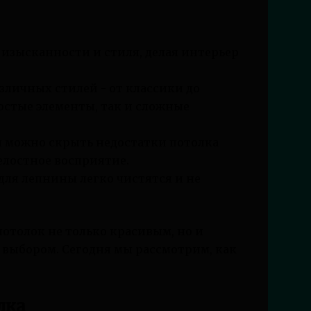
зысканности и стиля, делая интерьер
зличных стилей - от классики до
остые элементы, так и сложные
можно скрыть недостатки потолка
елостное восприятие.
ля лепнины легко чистятся и не
потолок не только красивым, но и
выбором. Сегодня мы рассмотрим, как
лка