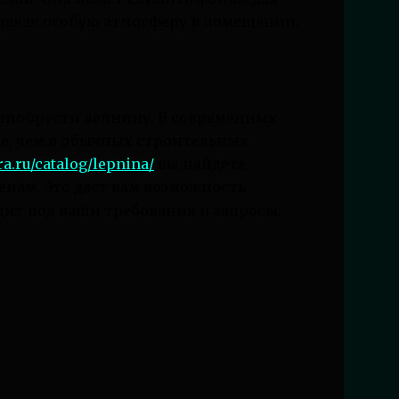
здавая особую атмосферу в помещении.
приобрести лепнину. В современных
е, чем в обычных строительных
ra.ru/catalog/lepnina/
вы найдете
нам. Это даст вам возможность
дит под ваши требования и запросы.