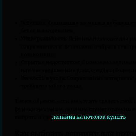
Эстетика:
Лепнинные элементы добавляют и
более насыщенным.
Универсальность:
Лепнина подходит для ра
современности. Вы можете выбрать как пр
композиции.
Скрытие недостатков:
С помощью лепнины 
или несовершенные углы, создавая более ц
Легкость в уходе:
Современные материалы д
требуют особого ухода.
Таким образом, если вы хотите сделать свой 
функциональным, лепнина станет отличным 
выбрать и где
лепнина на потолок купить
.
Как выбрать лепнину для пото