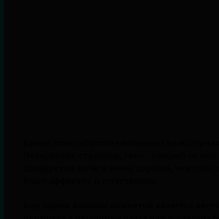
Кроме этого, обратите внимание на материал
Полиуретан, стиропор, гипс - каждый из них
полиуретан легче и менее дорогой, чем гипс,
более эффектно и естественно.
Еще одним важным моментом является цвето
окрашена в различные цвета или оставлена б