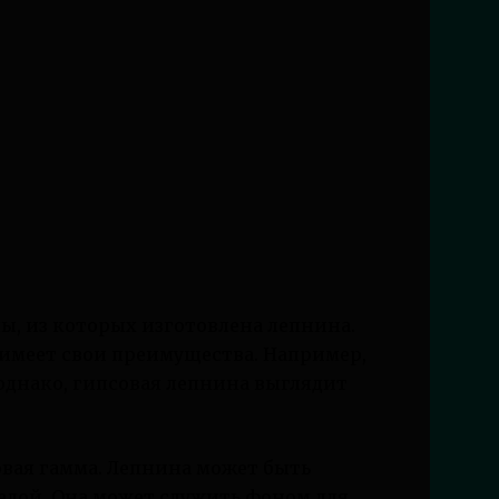
ы, из которых изготовлена лепнина.
 имеет свои преимущества. Например,
 однако, гипсовая лепнина выглядит
вая гамма. Лепнина может быть
елой. Она может служить фоном для