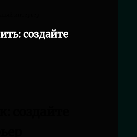
льный интерьер
ить: создайте
к: создайте
ьер