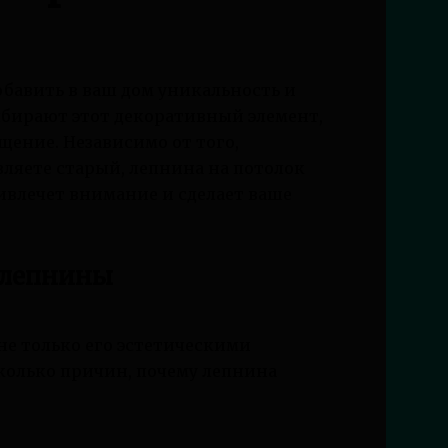
обавить в ваш дом уникальность и
ыбирают этот декоративный элемент,
щение. Независимо от того,
ляете старый, лепнина на потолок
влечет внимание и сделает ваше
 лепнины
не только его эстетическими
колько причин, почему лепнина