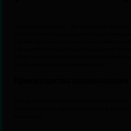
Лепнина на потолок - это отличный способ д
стиль. Многие владельцы квартир и домов в
так как он способен преобразить любое поме
оформляете ли вы новый интерьер или обнов
станет великолепным акцентом, который при
пространство более гармоничным.
Преимущества использования
Выбор лепнины на потолок обуславливается 
качествами, но и функциональными. Вот нес
популярна: