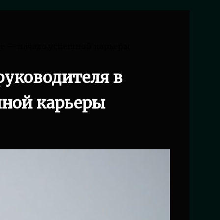
ве — начало успешной карьеры
руководителя в
шной карьеры