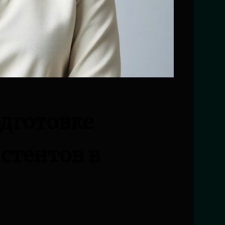
дготовке
стентов в