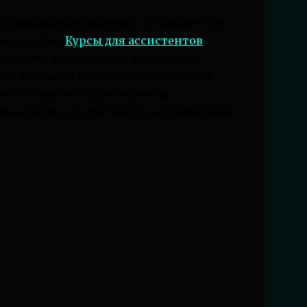
коквалифицированных специалистов,
ководство.
Курсы для ассистентов
ными. Это практически идеальный
ки для работы в столь динамичной
воите теоретические аспекты
омендации от опытных преподавателей.