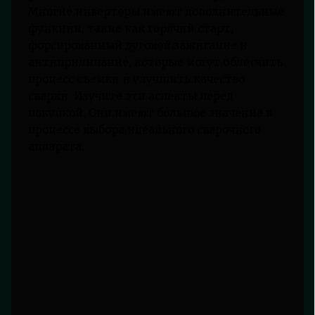
Многие инверторы имеют дополнительные
функции, такие как горячий старт,
форсированный дуговой зажигание и
антиприлипание, которые могут облегчить
процесс съемки и улучшить качество
сварки. Изучите эти аспекты перед
покупкой. Они имеют большое значение в
процессе выбора идеального сварочного
аппарата.