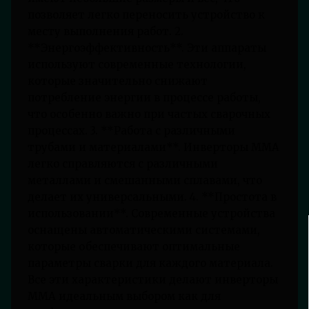
позволяет легко переносить устройство к
месту выполнения работ. 2.
**Энергоэффективность**. Эти аппараты
используют современные технологии,
которые значительно снижают
потребление энергии в процессе работы,
что особенно важно при частых сварочных
процессах. 3. **Работа с различными
трубами и материалами**. Инверторы MMA
легко справляются с различными
металлами и смешанными сплавами, что
делает их универсальными. 4. **Простота в
использовании**. Современные устройства
оснащены автоматическими системами,
которые обеспечивают оптимальные
параметры сварки для каждого материала.
Все эти характеристики делают инверторы
MMA идеальным выбором как для