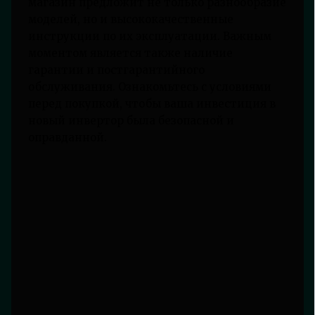
магазин предложит не только разнообразие
моделей, но и высококачественные
инструкции по их эксплуатации. Важным
моментом является также наличие
гарантии и постгарантийного
обслуживания. Ознакомьтесь с условиями
перед покупкой, чтобы ваша инвестиция в
новый инвертор была безопасной и
оправданной.