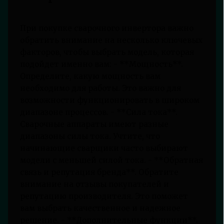
При покупке сварочного инвертора важно
обратить внимание на несколько ключевых
факторов, чтобы выбрать модель, которая
подойдет именно вам: - **Мощность**.
Определите, какую мощность вам
необходимо для работы. Это важно для
возможности функционировать в широком
диапазоне процессов. - **Сила тока**.
Сварочные аппараты имеют разные
диапазоны силы тока. Учтите, что
начинающие сварщики часто выбирают
модели с меньшей силой тока. - **Обратная
связь и репутация бренда**. Обратите
внимание на отзывы покупателей и
репутацию производителя. Это поможет
вам выбрать качественное и надежное
решение. - **Дополнительные функции**.