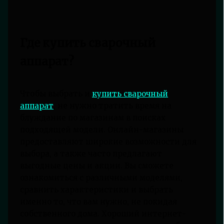
Где купить сварочный
аппарат?
Чтобы выбрать и
купить сварочный
аппарат
, не нужно тратить время на
блуждание по магазинам в поисках
подходящей модели. Онлайн-магазины
предоставляют широкие возможности для
выбора, а также часто предлагают
выгодные цены и акции. Вы сможете
ознакомиться с различными моделями,
сравнить характеристики и выбрать
именно то, что вам нужно, не покидая
собственного дома. Хороший интернет-