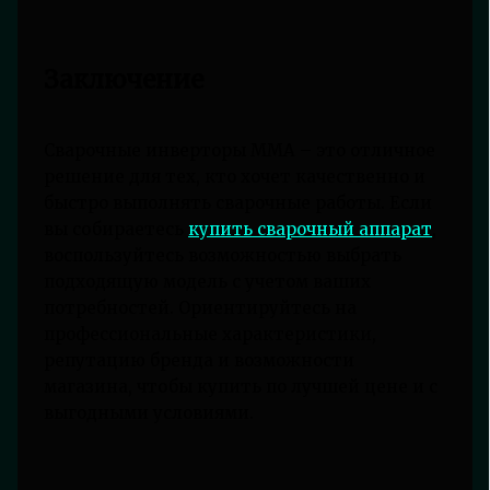
Заключение
Сварочные инверторы MMA – это отличное
решение для тех, кто хочет качественно и
быстро выполнять сварочные работы. Если
вы собираетесь
купить сварочный аппарат
,
воспользуйтесь возможностью выбрать
подходящую модель с учетом ваших
потребностей. Ориентируйтесь на
профессиональные характеристики,
репутацию бренда и возможности
магазина, чтобы купить по лучшей цене и с
выгодными условиями.