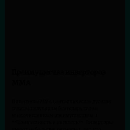
Преимущества инверторов
MMA
Инверторы MMA (металлическая дуговая
сварка) популярны благодаря своим
многочисленным преимуществам: 1.
**Компактность и легкость**. Инверторы
имеют небольшие размеры и вес, что