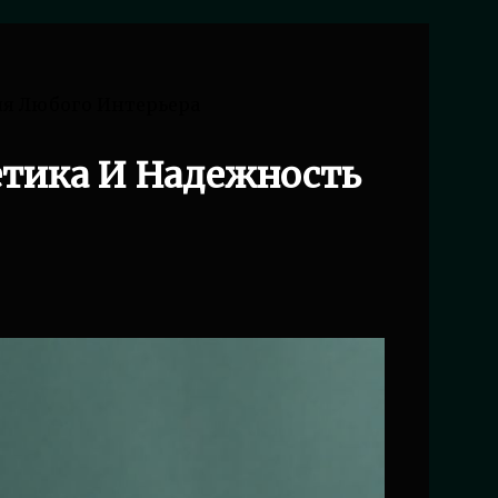
ля Любого Интерьера
етика И Надежность