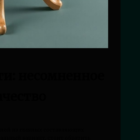
ти: несомненное
ачество
одной из главных составляющих
еальный вариант, стоит обратить