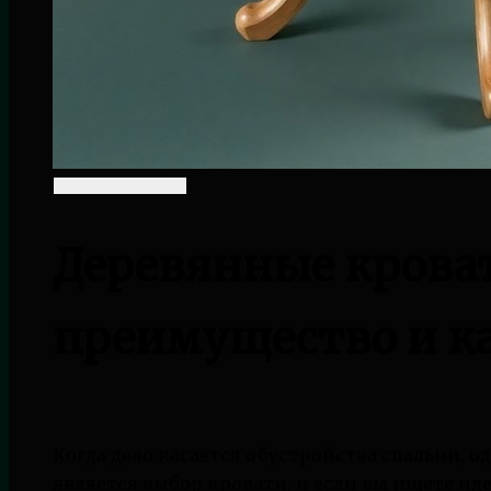
Деревянные крова
преимущество и к
Когда дело касается обустройства спальни, 
является выбор кровати, и если вы ищете ид