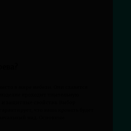
рева?
место в мире мебели. Они славятся
 изделие проходит тщательную
д и защитные свойства. Выбор
 гарантирует, что ваша кровать будет
оначальный вид. Основные