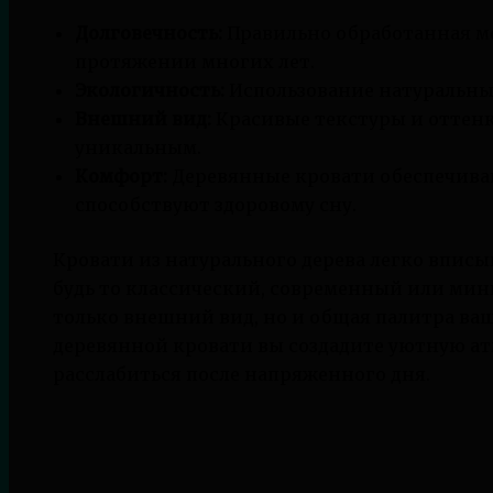
Долговечность:
Правильно обработанная меб
протяжении многих лет.
Экологичность:
Использование натуральных
Внешний вид:
Красивые текстуры и оттенк
уникальным.
Комфорт:
Деревянные кровати обеспечива
способствуют здоровому сну.
Кровати из натурального дерева легко вписы
будь то классический, современный или ми
только внешний вид, но и общая палитра ва
деревянной кровати вы создадите уютную атм
расслабиться после напряженного дня.