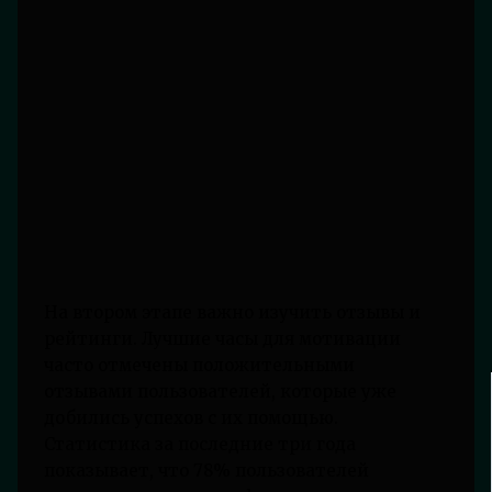
На втором этапе важно изучить отзывы и
рейтинги. Лучшие часы для мотивации
часто отмечены положительными
отзывами пользователей, которые уже
добились успехов с их помощью.
Статистика за последние три года
показывает, что 78% пользователей