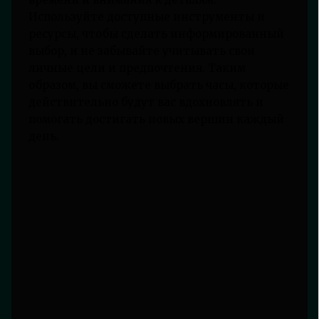
Используйте доступные инструменты и
ресурсы, чтобы сделать информированный
выбор, и не забывайте учитывать свои
личные цели и предпочтения. Таким
образом, вы сможете выбрать часы, которые
действительно будут вас вдохновлять и
помогать достигать новых вершин каждый
день.