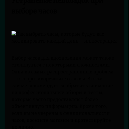
Устранение неполадок при
выборе часов
Выбор часов для вдохновения может также
столкнуться с некоторыми сложностями.
Одна из самых распространенных проблем
— это противоречивые отзывы. В этом
случае рекомендуется обратить внимание
на профессиональные обзоры и тесты,
которые часто предоставляют более
объективную информацию. Кроме того,
если вы не уверены в функциональности
часов, посетите магазин и протестируйте
их лично.