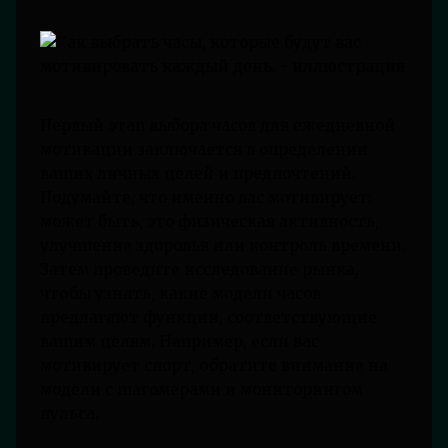
Первый этап выбора часов для ежедневной
мотивации заключается в определении
ваших личных целей и предпочтений.
Подумайте, что именно вас мотивирует:
может быть, это физическая активность,
улучшение здоровья или контроль времени.
Затем проведите исследование рынка,
чтобы узнать, какие модели часов
предлагают функции, соответствующие
вашим целям. Например, если вас
мотивирует спорт, обратите внимание на
модели с шагомерами и мониторингом
пульса.