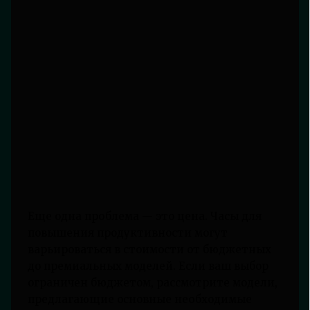
Еще одна проблема — это цена. Часы для
повышения продуктивности могут
варьироваться в стоимости от бюджетных
до премиальных моделей. Если ваш выбор
ограничен бюджетом, рассмотрите модели,
предлагающие основные необходимые