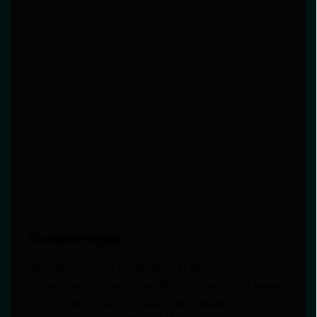
Комментарии
dentaltech_ivan
13-05-2026 11:26
Полезная статья, спасибо автору. Если кому-
то из коллег актуальна цифровая