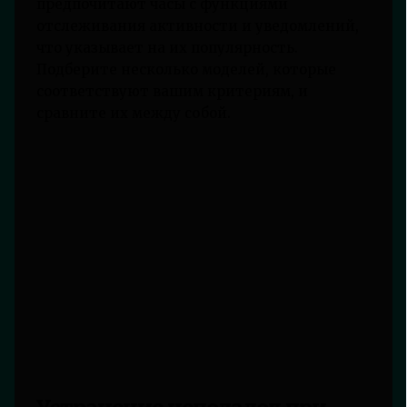
предпочитают часы с функциями
отслеживания активности и уведомлений,
что указывает на их популярность.
Подберите несколько моделей, которые
соответствуют вашим критериям, и
сравните их между собой.