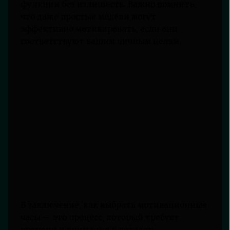
функции без излишеств. Важно помнить,
что даже простые модели могут
эффективно мотивировать, если они
соответствуют вашим личным целям.
В заключение, как выбрать мотивационные
часы — это процесс, который требует
времени и внимания к деталям.