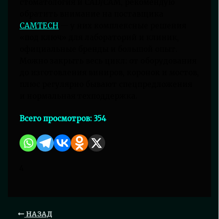
стоматология и CAD/CAM, рекомендую
обратить внимание на поставщика
CAMTECH
— у них комплексные решения
«под ключ» для лабораторий и клиник,
официальные бренды и большой опыт.
Можно закрыть весь цикл: от оборудования
до изготовления виниров, коронок и мостов,
плюс регулярно бывают спецпредложения
и нормальная техподдержка.
Всего просмотров:
354
4
НАЗАД