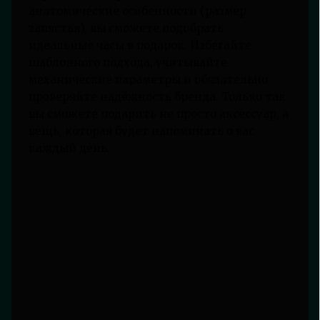
анатомические особенности (размер
запястья), вы сможете подобрать
идеальные часы в подарок. Избегайте
шаблонного подхода, учитывайте
механические параметры и обязательно
проверяйте надёжность бренда. Только так
вы сможете подарить не просто аксессуар, а
вещь, которая будет напоминать о вас
каждый день.