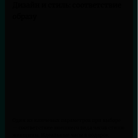
Дизайн и стиль: соответствие
образу
Один из ключевых параметров при выборе
— соответствие внешнего вида часов стилю
женщины. Идеальные часы в подарок