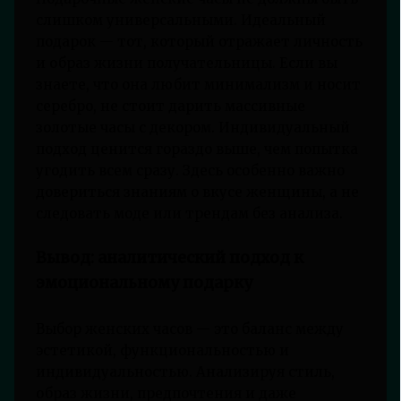
слишком универсальными. Идеальный
подарок — тот, который отражает личность
и образ жизни получательницы. Если вы
знаете, что она любит минимализм и носит
серебро, не стоит дарить массивные
золотые часы с декором. Индивидуальный
подход ценится гораздо выше, чем попытка
угодить всем сразу. Здесь особенно важно
довериться знаниям о вкусе женщины, а не
следовать моде или трендам без анализа.
Вывод: аналитический подход к
эмоциональному подарку
Выбор женских часов — это баланс между
эстетикой, функциональностью и
индивидуальностью. Анализируя стиль,
образ жизни, предпочтения и даже