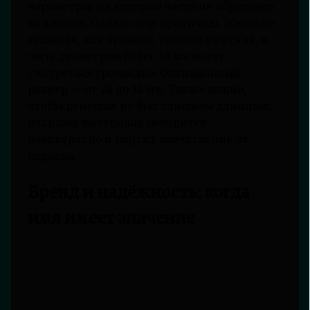
параметры, на которые часто не обращают
внимания. Однако они критичны. Женские
запястья, как правило, тоньше мужских, и
часы диаметром более 36 мм могут
смотреться громоздко. Оптимальный
размер — от 28 до 34 мм. Также важно,
чтобы ремешок не был слишком длинным:
излишек материала смотрится
неаккуратно и портит впечатление от
подарка.
Бренд и надёжность: когда
имя имеет значение