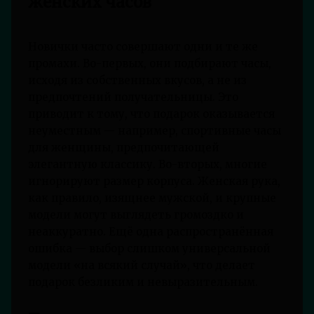
женских часов
Новички часто совершают одни и те же
промахи. Во-первых, они подбирают часы,
исходя из собственных вкусов, а не из
предпочтений получательницы. Это
приводит к тому, что подарок оказывается
неуместным — например, спортивные часы
для женщины, предпочитающей
элегантную классику. Во-вторых, многие
игнорируют размер корпуса. Женская рука,
как правило, изящнее мужской, и крупные
модели могут выглядеть громоздко и
неаккуратно. Ещё одна распространённая
ошибка — выбор слишком универсальной
модели «на всякий случай», что делает
подарок безликим и невыразительным.