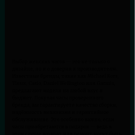
Выбор женских часов — это не только о
дизайне, но и о доверии к производителю.
Известные бренды, такие как Michael Kors,
Tissot, Casio, Daniel Wellington или Garmin,
предлагают модели на любой вкус и
бюджет. Покупая часы проверенного
бренда, вы гарантируете качество сборки,
надёжность механизма и гарантийное
обслуживание. Это особенно важно, если
часы приобретаются в подарок — ведь в
этом случае возврат или ремонт могут быть