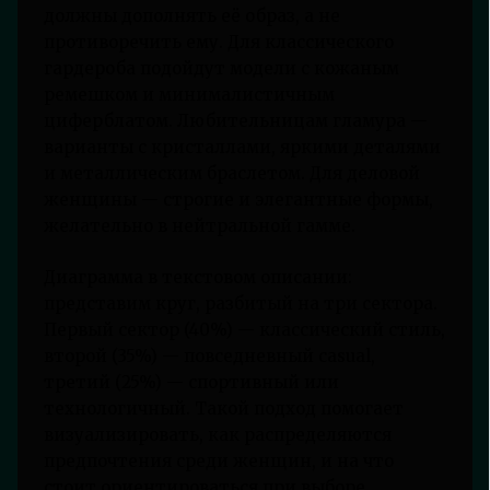
должны дополнять её образ, а не
противоречить ему. Для классического
гардероба подойдут модели с кожаным
ремешком и минималистичным
циферблатом. Любительницам гламура —
варианты с кристаллами, яркими деталями
и металлическим браслетом. Для деловой
женщины — строгие и элегантные формы,
желательно в нейтральной гамме.
Диаграмма в текстовом описании:
представим круг, разбитый на три сектора.
Первый сектор (40%) — классический стиль,
второй (35%) — повседневный casual,
третий (25%) — спортивный или
технологичный. Такой подход помогает
визуализировать, как распределяются
предпочтения среди женщин, и на что
стоит ориентироваться при выборе.