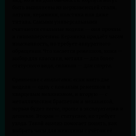
вид, но и на долговечность. Корпуса могут
быть выполнены из нержавеющей стали,
латуни, керамики, пластика или даже
титана. Самыми универсальными
считаются стальные модели — они прочны
и гипоаллергенны. Керамика придаёт часам
изысканность, но требует аккуратного
обращения. Что касается ремешков, кожа —
выбор для классики, металл — для более
статусного вида, силикон — для спорта.
Сравнение с аналогами: если взять две
модели — одну с кожаным ремешком и
кварцевым механизмом, и вторую — с
металлическим браслетом и механикой,
первая будет легче, проще в эксплуатации и
дешевле. Вторая — статуснее, но требует
ухода. Такой анализ помогает понять, как
выбрать часы для женщины с учётом её