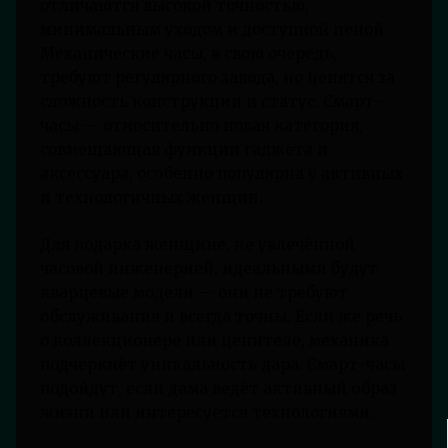
отличаются высокой точностью,
минимальным уходом и доступной ценой.
Механические часы, в свою очередь,
требуют регулярного завода, но ценятся за
сложность конструкции и статус. Смарт-
часы — относительно новая категория,
совмещающая функции гаджета и
аксессуара, особенно популярна у активных
и технологичных женщин.
Для подарка женщине, не увлечённой
часовой инженерией, идеальными будут
кварцевые модели — они не требуют
обслуживания и всегда точны. Если же речь
о коллекционере или ценителе, механика
подчеркнёт уникальность дара. Смарт-часы
подойдут, если дама ведёт активный образ
жизни или интересуется технологиями.