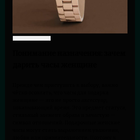
Понимание назначения: зачем
дарить часы женщине
Прежде чем приступить к выбору, важно
чётко осознать, что часы для подарка
женщине — это не просто аксессуар,
показывающий время. Это предмет статуса,
стильный элемент образа и зачастую —
символ отношений. Подарочные женские
часы могут стать выражением уважения,
любви или признательности. Поэтому к