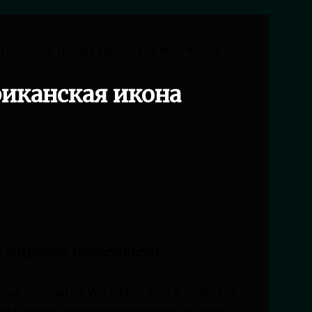
иканская икона завоевала мир часов
риканская икона
о мировой известности
когда компания Waterbury Clock Company
но фирма занималась производством