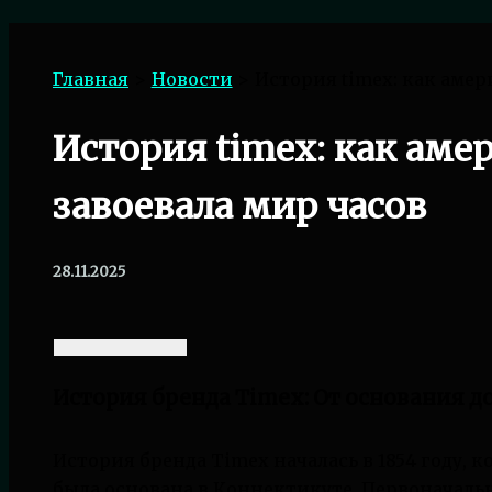
Поиск
Главная
Новости
История timex: как амер
История timex: как аме
завоевала мир часов
28.11.2025
История бренда Timex: От основания д
История бренда Timex началась в 1854 году, 
была основана в Коннектикуте. Первоначаль