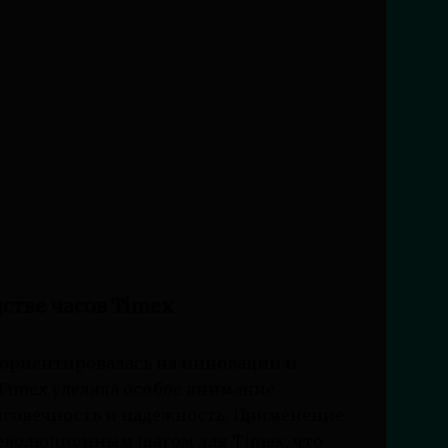
стве часов Timex
а ориентировалась на инновации и
 Timex уделяла особое внимание
лговечность и надежность. Применение
революционным шагом для Timex, что