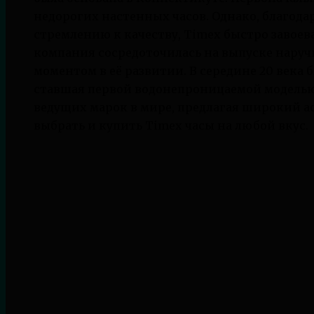
недорогих настенных часов. Однако, благод
стремлению к качеству, Timex быстро завоев
компания сосредоточилась на выпуске наруч
моментом в её развитии. В середине 20 века 
ставшая первой водонепроницаемой моделью.
ведущих марок в мире, предлагая широкий а
выбрать и купить Timex часы на любой вкус.