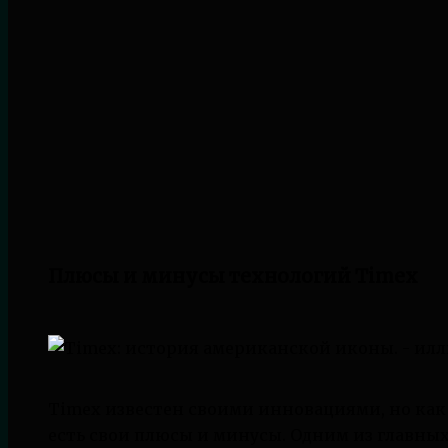
Плюсы и минусы технологий Timex
Timex известен своими инновациями, но как
есть свои плюсы и минусы. Одним из главны