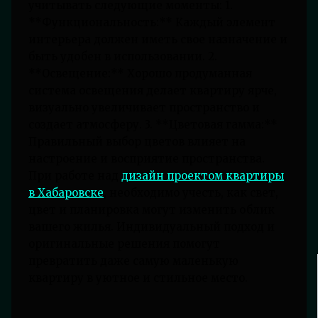
учитывать следующие моменты: 1.
**Функциональность:** Каждый элемент
интерьера должен иметь свое назначение и
быть удобен в использовании. 2.
**Освещение:** Хорошо продуманная
система освещения делает квартиру ярче,
визуально увеличивает пространство и
создает атмосферу. 3. **Цветовая гамма:**
Правильный выбор цветов влияет на
настроение и восприятие пространства.
При работе над
дизайн проектом квартиры
в Хабаровске
, необходимо учесть, как свет,
цвет и планировка могут изменить облик
вашего жилья. Индивидуальный подход и
оригинальные решения помогут
превратить даже самую маленькую
квартиру в уютное и стильное место.