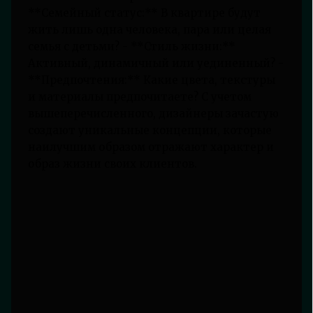
**Семейный статус:** В квартире будут
жить лишь одна человека, пара или целая
семья с детьми? - **Стиль жизни:**
Активный, динамичный или уединенный? -
**Предпочтения:** Какие цвета, текстуры
и материалы предпочитаете? С учетом
вышеперечисленного, дизайнеры зачастую
создают уникальные концепции, которые
наилучшим образом отражают характер и
образ жизни своих клиентов.