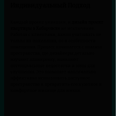
Индивидуальный Подход
Каждый проект уникален, и
дизайн проект
квартиры в Хабаровске
не исключение.
Работая с клиентами, важно учитывать не
только их пожелания, но и особенности
помещения. Процесс начинается с анализа
пространства, где дизайнеры детально
изучают планировку, выявляют
потенциальные недостатки и зоны для
улучшения. Это позволяет максимально
эффективно использовать доступное
пространство и превратить его в уютное и
комфортное жилище для жизни.