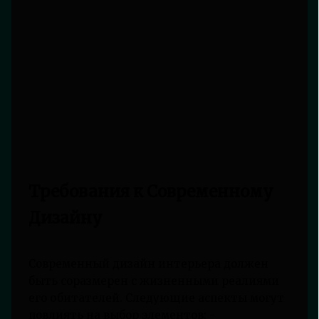
Требования к Современному
Дизайну
Современный дизайн интерьера должен
быть соразмерен с жизненными реалиями
его обитателей. Следующие аспекты могут
повлиять на выбор элементов: -