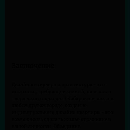
Заключение
Дизайн интерьера и архитектура - это
искусство, требующее знаний, навыков и
творческого подхода. В Хабаровске, как и в
любом другом городе, создание
индивидуального дизайна квартиры - это
возможность сделать жилье отражением
вашей личности. Объединив