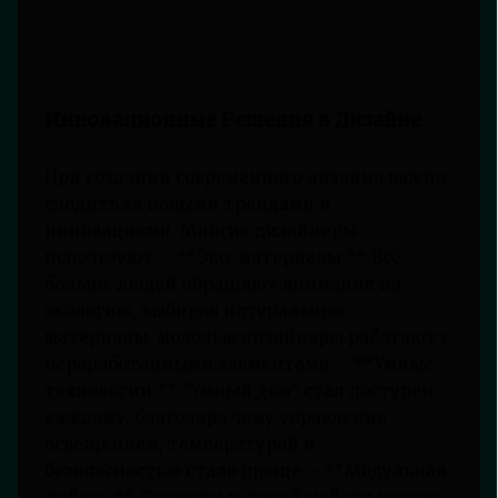
Инновационные Решения в Дизайне
При создании современного дизайна важно
следить за новыми трендами и
инновациями. Многие дизайнеры
используют: - **Эко-материалы:** Всё
больше людей обращают внимание на
экологию, выбирая натуральные
материалы, молодые дизайнеры работают с
переработанными элементами. - **Умные
технологии:** "Умный дом" стал доступен
каждому, благодаря чему управление
освещением, температурой и
безопасностью стало проще. - **Модульная
мебель:** С помощью такой мебели можно