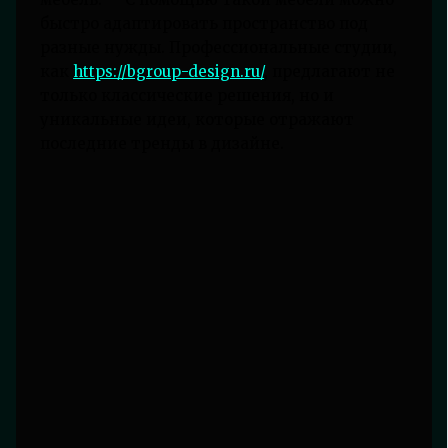
быстро адаптировать пространство под
разные нужды. Профессиональные студии,
как
https://bgroup-design.ru/
, предлагают не
только классические решения, но и
уникальные идеи, которые отражают
последние тренды в дизайне.